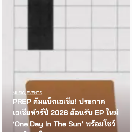
MUSIC
,
EVENTS
PREP คัมแบ็กเอเชีย! ประกาศ
เอเชียทัวร์ปี 2026 ต้อนรับ EP ใหม่
WATCH
,
LGBTQIAN+
INTERVIEW
,
MUSIC
I Wish You All the Best เรื่องราว
[Exclusive Interview]
‘One Day In The Sun’ พร้อมโชว์