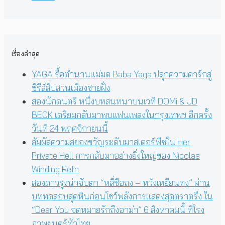
เรื่องล่าสุด
YAGA รื้อตำนานแม่มด Baba Yaga ปลุกความดาร์กสู่
ซีรีส์สืบสวนเมืองชายฝั่ง
สองนักดนตรี หนึ่งบทสนทนาบนเวที DOMi & JD
BECK เตรียมกลับมาพบแฟนเพลงในกรุงเทพฯ อีกครั้ง
วันที่ 24 พฤศจิกายนนี้
สัมผัสความสยองขวัญระดับมาสเตอร์พีซใน Her
Private Hell การกลับมาอย่างยิ่งใหญ่ของ Nicolas
Winding Refn
สองดาวรุ่งน่าจับตา “หลี่ซือถง – หวังเหยียนทง” ผ่าน
บททดสอบสุดหินก่อนโชว์พลังการแสดงสุดตราตรึง ใน
“Dear You จดหมายรักถึงอาม่า” 6 สิงหาคมนี้ ที่โรง
ภาพยนตร์ทั่วไทย