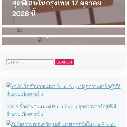
ของวัยรุ่นนอนไบนารี่ กับ
grentperez จากเด็กอายุ 12 ปีที่
สุดพิเศษในกรุงเทพ 17 ตุลาคม
ครอบครัวที่เขาเลือกได้เอง ผล
ร้องเพลงในห้องนอน สู่การแสดง
2026 นี้
งานการกำกับภาพยนตร์เรื่องแรก
คอนเสิร์ตต่อหน้าคนนับหมื่น
ของ Tommy Dorfman
Search
for:
YAGA รื้อตำนานแม่มด Baba Yaga ปลุกความดาร์กสู่ซีรีส์
สืบสวนเมืองชายฝั่ง