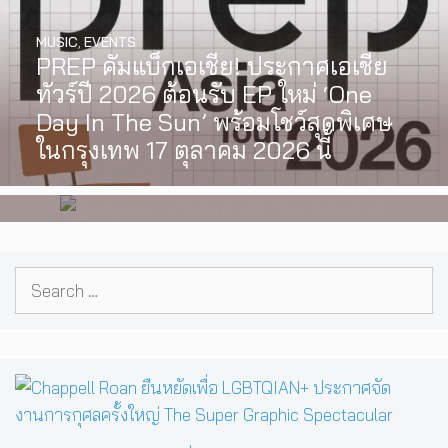
MUSIC
,
EVENTS
PREP คัมแบ็กเอเชีย! ประกาศเอเชีย
INTERVIEW
,
MUSIC
ทัวร์ปี 2026 ต้อนรับ EP ใหม่ ‘One
[Exclusive Interview] grentperez
Day In The Sun’ พร้อมโชว์สุดพิเศษ
จากเด็กอายุ 12 ปีที่ร้องเพลงในห้อง
ในกรุงเทพ 17 ตุลาคม 2026 นี้
นอน สู่การแสดงคอนเสิร์ตต่อหน้าคน
นับหมื่น
Search
for: