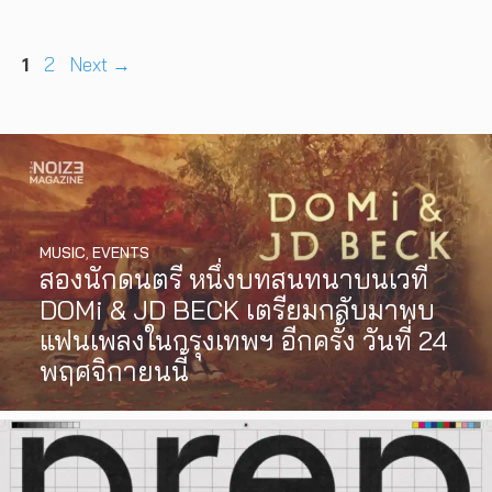
Page
Page
1
2
Next
→
MUSIC
,
EVENTS
สองนักดนตรี หนึ่งบทสนทนาบนเวที
DOMi & JD BECK เตรียมกลับมาพบ
แฟนเพลงในกรุงเทพฯ อีกครั้ง วันที่ 24
พฤศจิกายนนี้