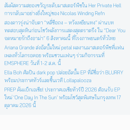
สัมผัสความสยองขวัญระดับมาสเตอร์พีซใน Her Private Hell
การกลับมาอย่างยิ่งใหญ่ของ Nicolas Winding Refn
สองดาวรุ่งน่าจับตา “หลี่ซือถง – หวังเหยียนทง” ผ่านบท
ทดสอบสุดหินก่อนโชว์พลังการแสดงสุดตราตรึง ใน “Dear You
จดหมายรักถึงอาม่า” 6 สิงหาคมนี้ ที่โรงภาพยนตร์ทั่วไทย
Ariana Grande ส่งอัลบั้มใหม่ petal ผลงานมาสเตอร์พีซที่แฟน
เพลงทั่วโลกรอคอย พร้อมชวนแฟนๆ ร่วมกิจกรรมที่
EMSPHERE วันที่ 1-2 ส.ค. นี้
Ella Boh ศิลปิน dark pop ปล่อยอัลบั้ม EP ที่มีชื่อว่า BLURRY
พร้อมประกาศทัวร์และขึ้นเวที Lollapalooza
PREP คัมแบ็กเอเชีย! ประกาศเอเชียทัวร์ปี 2026 ต้อนรับ EP
ใหม่ ‘One Day In The Sun’ พร้อมโชว์สุดพิเศษในกรุงเทพ 17
ตุลาคม 2026 นี้