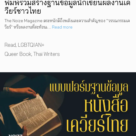
พิมพ์ร่วมสร้างฐานข้อมูลนักเขียนผลงานเค
วียร์ชาวไทย
The Noize Magazine ตระหนักดีถึงพลังและความสำคัญของ “วรรณกรรมเค
วียร์“ หรือผลงานที่สะท้อนเ …
Read more
Categories
Read
,
LGBTQIAN+
Tags
Queer Book
,
Thai Writers