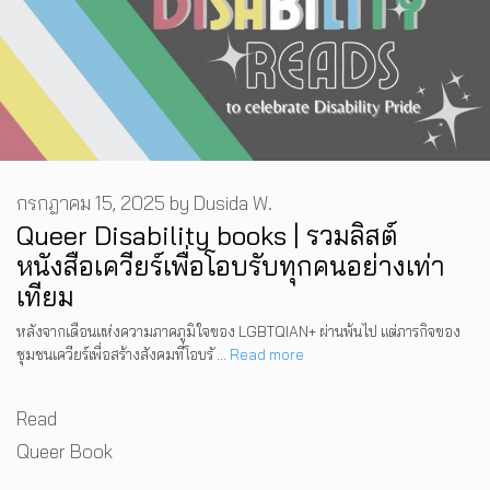
กรกฎาคม 15, 2025
by
Dusida W.
Queer Disability books | รวมลิสต์
หนังสือเควียร์เพื่อโอบรับทุกคนอย่างเท่า
เทียม
หลังจากเดือนแห่งความภาคภูมิใจของ LGBTQIAN+ ผ่านพ้นไป แต่ภารกิจของ
ชุมชนเควียร์เพื่อสร้างสังคมที่โอบรั …
Read more
Categories
Read
Tags
Queer Book