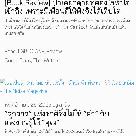
[Book Review] ป่าเดียวดายที่ต้องใช้หัวใจ
เข้าถึง เพราะมีเพื่อนดีให้พึ่งจึงได้เติบโต
ป่าเดียวดายที่ต้องใช้หัวใจเข้าถึง ผลงานแซฟฟิคจาก Morihara ชวนสำรวจเรื่อง
ราวในจิตใจที่แสนหนักอึ้งและการก้าวผ่านวัย ที่ต้องฝ่าฟันเพื่อเติบใหญ่ในเส้น
ทางสายชีวิต
Categories
Read
,
LGBTQIAN+
,
Review
Tags
Queer Book
,
Thai Writers
พฤศจิกายน 26, 2025
by
ลาดิด
“ลูกสาว” แห่งชาติซึ่งไม่ให้ “ค่า” กับ
แรงงานผู้ให้ “คุณ”
ในช่วงเดือนที่ผ่านมา ฉันได้มีโอกาสไปพัวพันครุ่นคิดในประเด็น “แรงงานไร้ค่า