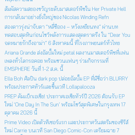
สัมผัสความสยองขวัญระดับมาสเตอร์พีซใน Her Private Hell
การกลับมาอย่างยิ่งใหญ่ของ Nicolas Winding Refn
สองดาวรุ่งน่าจับตา “หลี่ซือถง – หวังเหยียนทง” ผ่านบท
ทดสอบสุดหินก่อนโชว์พลังการแสดงสุดตราตรึง ใน “Dear You
จดหมายรักถึงอาม่า” 6 สิงหาคมนี้ ที่โรงภาพยนตร์ทั่วไทย
Ariana Grande ส่งอัลบั้มใหม่ petal ผลงานมาสเตอร์พีซที่แฟน
เพลงทั่วโลกรอคอย พร้อมชวนแฟนๆ ร่วมกิจกรรมที่
EMSPHERE วันที่ 1-2 ส.ค. นี้
Ella Boh ศิลปิน dark pop ปล่อยอัลบั้ม EP ที่มีชื่อว่า BLURRY
พร้อมประกาศทัวร์และขึ้นเวที Lollapalooza
PREP คัมแบ็กเอเชีย! ประกาศเอเชียทัวร์ปี 2026 ต้อนรับ EP
ใหม่ ‘One Day In The Sun’ พร้อมโชว์สุดพิเศษในกรุงเทพ 17
ตุลาคม 2026 นี้
Prime Video เปิดตัวทีเซอร์แรก และประกาศวันสตรีมของซีรีส์
ใหม่ Carrie บนเวที San Diego Comic-Con เตรียมฉาย 7