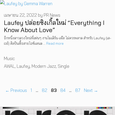
เมษายน 22, 2022
by
PR News
Laufey ปล่อยซิงเกิ้ลใหม่ “Everything I
Know About Love”
อีกหนึ่งดาวดวงใหม่ที่แฟนๆ งานโมเดิร์น-แจ๊ส ไม่ควรพลาด สำหรับ Laufey (เล-
เวย์) ศิลปินเชื้อสายไอซ์แลนด …
Read more
Categories
Music
Tags
AWAL
,
Laufey
,
Modern Jazz
,
Single
Page
Page
Page
Page
Page
←
Previous
1
…
82
83
84
…
87
Next
→