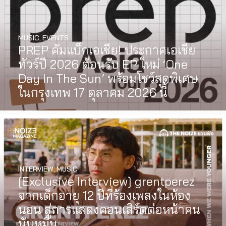
MUSIC
,
EVENTS
PREP คัมแบ็กเอเชีย! ประกาศเอเชีย
ทัวร์ปี 2026 ต้อนรับ EP ใหม่ ‘One
Day In The Sun’ พร้อมโชว์สุดพิเศษ
ในกรุงเทพ 17 ตุลาคม 2026 นี้
INTERVIEW
,
MUSIC
[Exclusive Interview] grentperez
จากเด็กอายุ 12 ปีที่ร้องเพลงในห้อง
นอน สู่การแสดงคอนเสิร์ตต่อหน้าคน
นับหมื่น