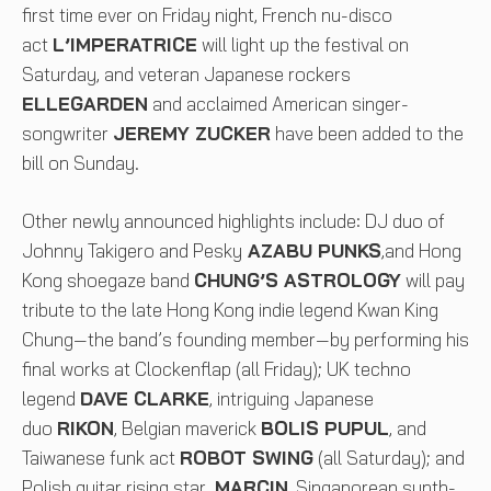
first time ever on Friday night, French nu-disco
act
L’IMPERATRICE
will light up the festival on
Saturday, and veteran Japanese rockers
ELLEGARDEN
and acclaimed American singer-
songwriter
JEREMY ZUCKER
have been added to the
bill on Sunday.
Other newly announced highlights include: DJ duo of
Johnny Takigero and Pesky
​AZABU PUNKS
,and Hong
Kong shoegaze band
CHUNG’S ASTROLOGY
will pay
tribute to the late Hong Kong indie legend Kwan King
Chung—the band’s founding member—by performing his
final works at Clockenflap (all Friday); UK techno
legend
DAVE CLARKE
, intriguing Japanese
duo
RIKON
, Belgian maverick
BOLIS PUPUL
, and
Taiwanese funk act
ROBOT SWING
(all Saturday); and
Polish guitar rising star
MARCIN
, Singaporean synth-