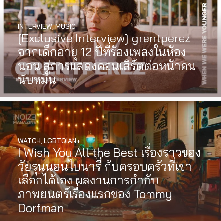
INTERVIEW
,
MUSIC
[Exclusive Interview] grentperez
จากเด็กอายุ 12 ปีที่ร้องเพลงในห้อง
นอน สู่การแสดงคอนเสิร์ตต่อหน้าคน
นับหมื่น
WATCH
,
LGBTQIAN+
I Wish You All the Best เรื่องราวของ
วัยรุ่นนอนไบนารี่ กับครอบครัวที่เขา
เลือกได้เอง ผลงานการกำกับ
ภาพยนตร์เรื่องแรกของ Tommy
Dorfman