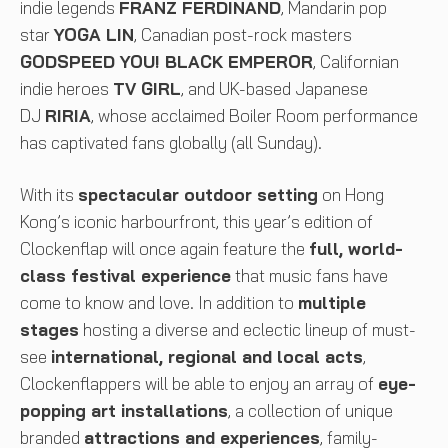
indie legends
FRANZ FERDINAND
, Mandarin pop
star
YOGA LIN
, Canadian post-rock masters
GODSPEED YOU! BLACK EMPEROR
, Californian
indie heroes
TV GIRL
, and UK-based Japanese
DJ
RIRIA
, whose acclaimed Boiler Room performance
has captivated fans globally (all Sunday).
With its
spectacular outdoor setting
on Hong
Kong’s iconic harbourfront, this year’s edition of
Clockenflap will once again feature the
full, world-
class festival experience
that music fans have
come to know and love. In addition to
multiple
stages
hosting a diverse and eclectic lineup of must-
see
international, regional and local acts
,
Clockenflappers will be able to enjoy an array of
eye-
popping art installations
, a collection of unique
branded
attractions and experiences
, family-