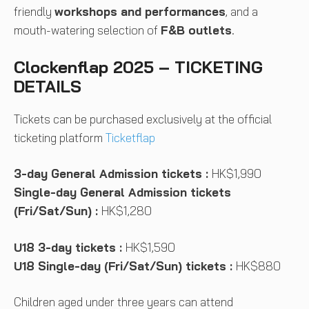
friendly
workshops and performances
, and a
mouth-watering selection of
F&B outlets
.
Clockenflap 2025 – TICKETING
DETAILS
Tickets can be purchased exclusively at the official
ticketing platform
Ticketflap
3-day General Admission tickets :
HK$1,990
Single-day General Admission tickets
(Fri/Sat/Sun) :
HK$1,280
U18 3-day tickets :
HK$1,590
U18 Single-day (Fri/Sat/Sun) tickets :
HK$880
Children aged under three years can attend