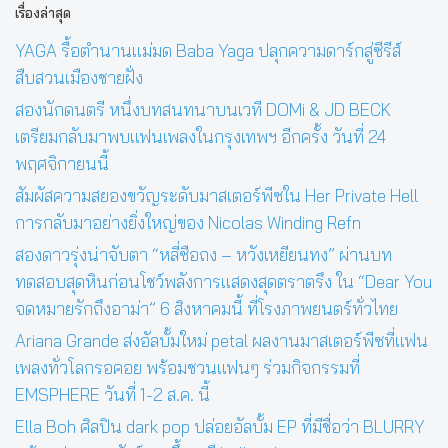
เรื่องล่าสุด
YAGA รื้อตำนานแม่มด Baba Yaga ปลุกความดาร์กสู่ซีรีส์
สืบสวนเมืองชายฝั่ง
สองนักดนตรี หนึ่งบทสนทนาบนเวที DOMi & JD BECK
เตรียมกลับมาพบแฟนเพลงในกรุงเทพฯ อีกครั้ง วันที่ 24
พฤศจิกายนนี้
สัมผัสความสยองขวัญระดับมาสเตอร์พีซใน Her Private Hell
การกลับมาอย่างยิ่งใหญ่ของ Nicolas Winding Refn
สองดาวรุ่งน่าจับตา “หลี่ซือถง – หวังเหยียนทง” ผ่านบท
ทดสอบสุดหินก่อนโชว์พลังการแสดงสุดตราตรึง ใน “Dear You
จดหมายรักถึงอาม่า” 6 สิงหาคมนี้ ที่โรงภาพยนตร์ทั่วไทย
Ariana Grande ส่งอัลบั้มใหม่ petal ผลงานมาสเตอร์พีซที่แฟน
เพลงทั่วโลกรอคอย พร้อมชวนแฟนๆ ร่วมกิจกรรมที่
EMSPHERE วันที่ 1-2 ส.ค. นี้
Ella Boh ศิลปิน dark pop ปล่อยอัลบั้ม EP ที่มีชื่อว่า BLURRY