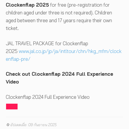
Clockenflap 2025
for free (pre-registration for
children aged under three is not required). Children
aged between three and 17 years require their own
ticket.
JAL TRAVEL PACKAGE for Clockenflap
2025
www.jal.co.jp/jp/ja/intltour/chn/hkg_mfm/clock
enflap-pre/
Check out Clockenflap 2024 Full Experience
Video
Clockenflap 2024 Full Experience Video
🔄 อัปเดตเมื่อ: 09 กันยายน 2025