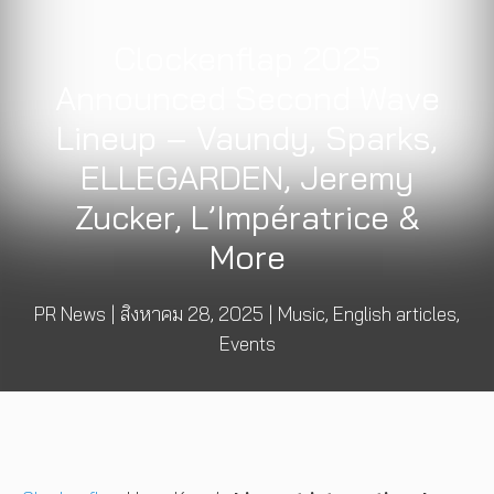
Clockenflap 2025
Announced Second Wave
Lineup – Vaundy, Sparks,
ELLEGARDEN, Jeremy
Zucker, L’Impératrice &
More
PR News
|
สิงหาคม 28, 2025
|
Music
,
English articles
,
Events