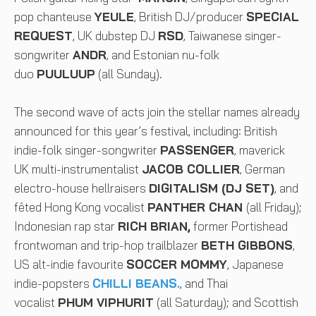
pop chanteuse
YEULE
, British DJ/producer
SPECIAL
REQUEST
, UK dubstep DJ
RSD
, Taiwanese singer-
songwriter
ANDR
, and Estonian nu-folk
duo
PUULUUP
(all Sunday).
The second wave of acts join the stellar names already
announced for this year’s festival, including: British
indie-folk singer-songwriter
PASSENGER
, maverick
UK multi-instrumentalist
JACOB COLLIER
, German
electro-house hellraisers
DIGITALISM (DJ SET)
, and
fêted Hong Kong vocalist
PANTHER CHAN
(all Friday);
Indonesian rap star
RICH BRIAN,
former Portishead
frontwoman and trip-hop trailblazer
BETH GIBBONS
,
US alt-indie favourite
SOCCER MOMMY
, Japanese
indie-popsters
CHILLI BEANS.
, and Thai
vocalist
PHUM VIPHURIT
(all Saturday); and Scottish