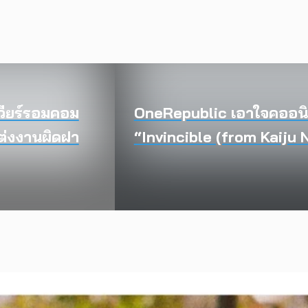
ียร์รอมคอม
OneRepublic เอาใจคออนิเม
แต่งงานผิดฝา
“Invincible (from Kaiju 