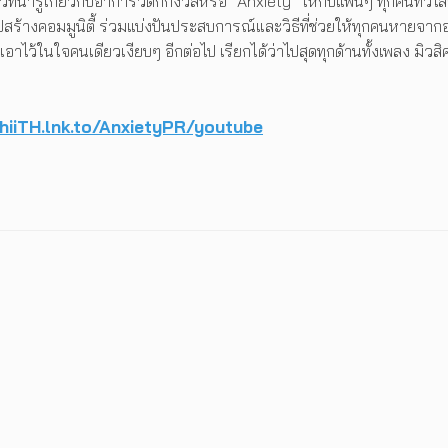
ที่น่ารู้เกี่ยวกับอาการวิตกกังวลหรือ “Anxiety” ให้กับแฟนๆ ทุกคนทั่วโ
ปสร้างคอมมูนิตี้ ร่วมแบ่งปันประสบการณ์และวิธีที่ช่วยให้ทุกคนหายจา
เอาไว้ในใจคนเดียวเงียบๆ อีกต่อไป เรียกได้ว่าไปสุดทุกด้านทั้งเพลง มิวส
hiiTH.lnk.to/AnxietyPR/youtube