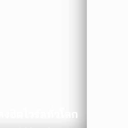
งฮิตไวรัลทั่วโลก