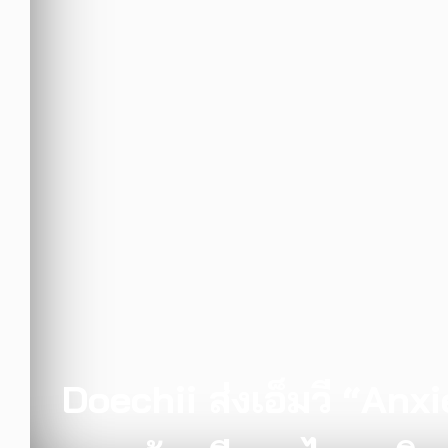
Doechii ส่งเอ็มวี “An