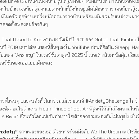
 Drive เผยให้เห็นถึงความวุ่นวายที่ค่อยๆ คืบคลานเข้ามาในชีวิตของเธอต
ามาในบ้าน เจอกับกลุ่มคนแปลกหน้าที่ันั่งกันอยู่เต็มโต๊ะอาหาร เจอกับห
ไฟไหม้ในครัว สุดท้ายเธอวิ่งหนีออกมาจากบ้าน พร้อมเต้นร่วมกับเหล่าคนม
ลตลอดทั้งเพลงสมชื่อจริงๆ
That I Used to Know” เพลงดังเมื่อปี 2011 ของ Gotye feat. Kimbra
งในปี 2019 เธอปล่อยเพลงนี้สั้นๆ ลงใน YouTube ก่อนที่ศิลปิน Sleepy 
ลง “Anxiety” ในเวอร์ชั่นล่าสุดปี 2025 นี้ เธอนำกลับมาปัดฝุ่น เรียบ
เวอร์ชั่นของเธอแบบเต็มเพลง
รที่แฟนๆ และคนดังทั่วโลกร่วมเล่นชาเลนจ์ #AnxietyChallenge ไม่ว่าจ
ิตคอมในตำนาน Fresh Prince of Bel-Air พิสูจน์ให้เห็นถึงความไวรัลขอ
 River” ที่คนทั่วโลกแห่เต้นท่าหายใจเข้าออกตามเพลงกันไม่หยุดไปเป็นที
nxiety”
จากเพลงของเธอ ด้วยการร่วมมือกับ We The Urban เพจโซเชียลช