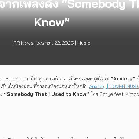
กจากเพลงดัง “Somebody Th
Know”
PR News
|
เมษายน 22, 2025
|
Music
st Rap Album ปีล่าสุด สานต่อความปังของเพลงสุดไวรัล
“Anxiety”
ด
บนเตียงในห้องนอน ที่จำลองห้องนอนเก่าในคลิป
Anxiety | COVEN MUSI
าง
“Somebody That I Used to Know”
โดย Gotye feat. Kimbra 