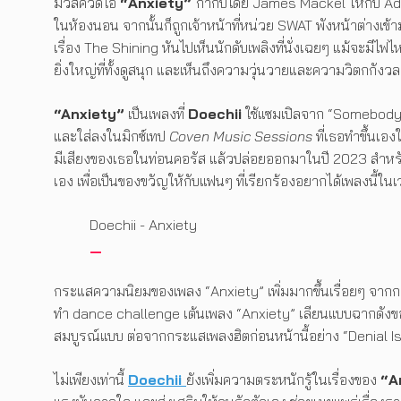
มิวสิควิดีโอ
“Anxiety”
กำกับโดย James Mackel ให้กับ Adele
ในห้องนอน จากนั้นก็ถูกเจ้าหน้าที่หน่วย SWAT พังหน้าต่างเข้
เรื่อง The Shining หันไปเห็นนักดับเพลิงที่นั่งเฉยๆ แม้จะมี
ยิ่งใหญ่ที่ทั้งดูสนุก และเห็นถึงความวุ่นวายและความวิตกกังว
“Anxiety”
เป็นเพลงที่
Doechii
ใช้แซมเปิลจาก “Somebody 
และใส่ลงในมิกซ์เทป
Coven Music Sessions
ที่เธอทำขึ้นเอ
มีเสียงของเธอในท่อนคอรัส แล้วปล่อยออกมาในปี 2023 สำหรับเพ
เอง เพื่อเป็นของขวัญให้กับแฟนๆ ที่เรียกร้องอยากได้เพลงนี้ใน
Doechii - Anxiety
กระแสความนิยมของเพลง “Anxiety” เพิ่มมากขึ้นเรื่อยๆ จากกา
ทำ dance challenge เต้นเพลง “Anxiety” เลียนแบบฉากดังของซ
สมบูรณ์แบบ ต่อจากกระแสเพลงฮิตก่อนหน้านี้อย่าง “Denial Is A
ไม่เพียงเท่านี้
Doechii
ยังเพิ่มความตระหนักรู้ในเรื่องของ
“A