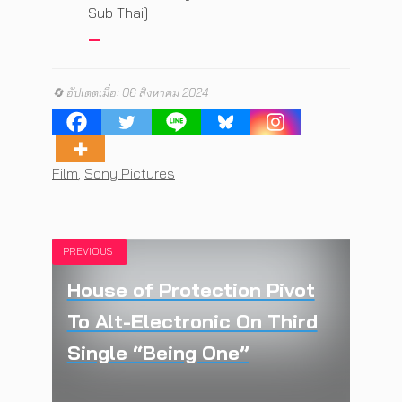
Sub Thai]
🔄 อัปเดตเมื่อ: 06 สิงหาคม 2024
Tags
Film
,
Sony Pictures
PREVIOUS
House of Protection Pivot
To Alt-Electronic On Third
Single “Being One”