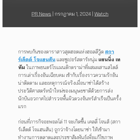
PR News
|
กรกฎาคม 1, 2024
|
Watch
การพบกันของดาราสาวสุดฮอตแห่งฮอลลีวู้ด
สกา
ร์เล็ตต์ โจแฮนสัน
และซูเปอร์สตาร์หนุ่ม
แชนนิ่ง เท
ทัม
ในภาพยนตร์โรแมนติกดราม่าที่ผสมผสานสไตล์
การเล่าเรื่องอันเฉียบคม เข้ากับเรื่องราวความรักอัน
น่าติดตาม และเหตุการณ์จริงเมื่อนาซ่าได้สร้าง
ประวัติศาสตร์หน้าใหม่ของมนุษยชาติด้วยการส่ง
นักบินอวกาศไปสำรวจพื้นผิวดวงจันทร์สำเร็จเป็นครั้ง
แรก
ก่อนที่ภารกิจอะพอลโล่ 11 จะเกิดขึ้น เคลลี่ โจนส์ (สกา
ร์เล็ตต์ โจแฮนสัน) ถูกว่าจ้างโดยนาซ่า ให้เข้ามา
ทำงานการตลาดและประชาสัมพันธ์เพื่อแก้ไขภาพ