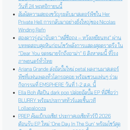
วันที่ 24 พฤศจิกายนนี้
สัมผัสความสยองขวัญระดับมาสเตอร์พีซใน Her
Private Hell การกลับมาอย่างยิ่งใหญ่ของ Nicolas
Winding Refn
สองดาวรุ่งน่าจับตา “หลี่ซือถง – หวังเหยียนทง” ผ่าน
บททดสอบสุดหินก่อนโชว์พลังการแสดงสุดตราตรึง ใน
“Dear You จดหมายรักถึงอาม่า” 6 สิงหาคมนี้ ที่โรง
ภาพยนตร์ทั่วไทย
Ariana Grande ส่งอัลบั้มใหม่ petal ผลงานมาสเตอร์
พีซที่แฟนเพลงทั่วโลกรอคอย พร้อมชวนแฟนๆ ร่วม
กิจกรรมที่ EMSPHERE วันที่ 1-2 ส.ค. นี้
Ella Boh ศิลปิน dark pop ปล่อยอัลบั้ม EP ที่มีชื่อว่า
BLURRY พร้อมประกาศทัวร์และขึ้นเวที
Lollapalooza
PREP คัมแบ็กเอเชีย! ประกาศเอเชียทัวร์ปี 2026
ต้อนรับ EP ใหม่ ‘One Day In The Sun’ พร้อมโชว์สุด