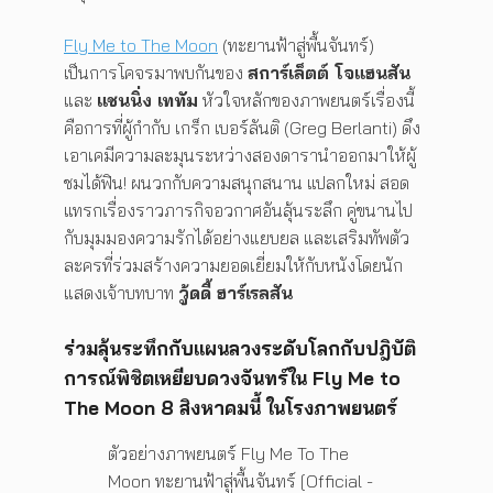
Fly Me to The Moon
(ทะยานฟ้าสู่พื้นจันทร์)
เป็นการโคจรมาพบกันของ
สการ์เล็ตต์ โจแฮนสัน
และ
แชนนิ่ง เททัม
หัวใจหลักของภาพยนตร์เรื่องนี้
คือการที่ผู้กำกับ เกร็ก เบอร์ลันติ (Greg Berlanti) ดึง
เอาเคมีความละมุนระหว่างสองดารานำออกมาให้ผู้
ชมได้ฟิน! ผนวกกับความสนุกสนาน แปลกใหม่ สอด
แทรกเรื่องราวภารกิจอวกาศอันลุ้นระลึก คู่ขนานไป
กับมุมมองความรักได้อย่างแยบยล และเสริมทัพตัว
ละครที่ร่วมสร้างความยอดเยี่ยมให้กับหนังโดยนัก
แสดงเจ้าบทบาท
วู้ดดี้ ฮาร์เรลสัน
ร่วมลุ้นระทึกกับแผนลวงระดับโลกกับปฎิบัติ
การณ์พิชิตเหยียบดวงจันทร์ใน Fly Me to
The Moon
8 สิงหาคมนี้ ในโรงภาพยนตร์
ตัวอย่างภาพยนตร์ Fly Me To The
Moon ทะยานฟ้าสู่พื้นจันทร์ [Official -