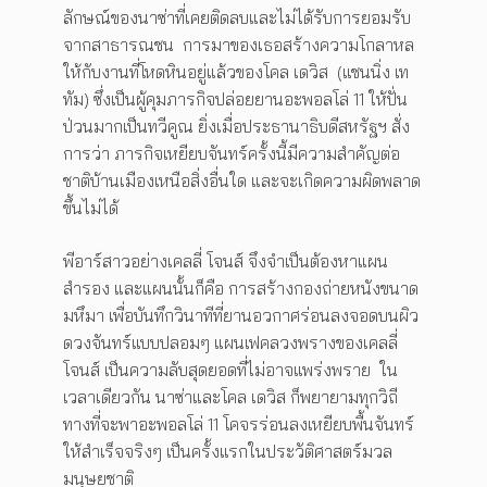
ลักษณ์ของนาซ่าที่เคยติดลบและไม่ได้รับการยอมรับ
จากสาธารณชน การมาของเธอสร้างความโกลาหล
ให้กับงานที่โหดหินอยู่แล้วของโคล เดวิส (แชนนิ่ง เท
ทัม) ซึ่งเป็นผู้คุมภารกิจปล่อยยานอะพอลโล่ 11 ให้ปั่น
ป่วนมากเป็นทวีคูณ ยิ่งเมื่อประธานาธิบดีสหรัฐฯ สั่ง
การว่า ภารกิจเหยียบจันทร์ครั้งนี้มีความสำคัญต่อ
ชาติบ้านเมืองเหนือสิ่งอื่นใด และจะเกิดความผิดพลาด
ขึ้นไม่ได้
พีอาร์สาวอย่างเคลลี่ โจนส์ จึงจำเป็นต้องหาแผน
สำรอง และแผนนั้นก็คือ การสร้างกองถ่ายหนังขนาด
มหึมา เพื่อบันทึกวินาทีที่ยานอวกาศร่อนลงจอดบนผิว
ดวงจันทร์แบบปลอมๆ แผนเฟคลวงพรางของเคลลี่
โจนส์ เป็นความลับสุดยอดที่ไม่อาจแพร่งพราย ใน
เวลาเดียวกัน นาซ่าและโคล เดวิส ก็พยายามทุกวิถี
ทางที่จะพาอะพอลโล่ 11 โคจรร่อนลงเหยียบพื้นจันทร์
ให้สำเร็จจริงๆ เป็นครั้งแรกในประวัติศาสตร์มวล
มนุษยชาติ