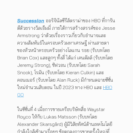
Succession
ออริจินัลซีรีส์ดราม่าของ HBO ที่การัน
ตีด้วยรางวัลเอ็มมี่ ภายใต้การสร้างสรรค์ของ Jesse
Armstrong ว่าด้วยเรื่องราวเกี่ยวกับอำนาจและ
ความสัมพันธ์ในครอบครัวมหาเศรษฐี ผ่านสายตา
ของหัวหน้าครอบครัวอย่างโลแกน รอย (รับบทโดย
Brian Cox) และลูกๆ ทั้งสี่ ได้แก่ เคนดัลล์ (รับบทโดย
Jeremy Strong), ชิฟวอน (รับบทโดย Sarah
Snook), โรมัน (รับบทโดย Kieran Culkin) และ
คอนเนอร์ (รับบทโดย Alan Ruck) มีกำหนดฉายซีซั่น
ใหม่จำนวนสิบตอน ในปี 2023 ทาง HBO และ
HBO
GO
ในซีซั่นที่ 4 เมื่อการขายเครือบริษัทสื่อ Waystar
Royco ให้กับ Lukas Matsson (รับบทโดย
Alexander Skarsgård) ผู้มีวิสัยทัศน์ด้านเทคโนโลยี
กำลังใกล้เข้ามาเรื่อยๆ ข้อตกลงการขายครั้งใหญ่ที่