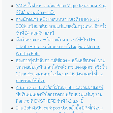
YAGA รื้อตำนานแม่มด Baba Yaga ปลุกความดาร์กสู่
ซีรีส์สืบสวนเมืองชายฝั่ง
สองนักดนตรี หนึ่งบทสนทนาบนเวที DOMi & JD
BECK เตรียมกลับมาพบแฟนเพลงในกรุงเทพฯ อีกครั้ง
วันที่ 24 พฤศจิกายนนี้
สัมผัสความสยองขวัญระดับมาสเตอร์พีซใน Her
Private Hell การกลับมาอย่างยิ่งใหญ่ของ Nicolas
Winding Refn
สองดาวรุ่งน่าจับตา “หลี่ซือถง – หวังเหยียนทง” ผ่าน
บททดสอบสุดหินก่อนโชว์พลังการแสดงสุดตราตรึง ใน
“Dear You จดหมายรักถึงอาม่า” 6 สิงหาคมนี้ ที่โรง
ภาพยนตร์ทั่วไทย
Ariana Grande ส่งอัลบั้มใหม่ petal ผลงานมาสเตอร์
พีซที่แฟนเพลงทั่วโลกรอคอย พร้อมชวนแฟนๆ ร่วม
กิจกรรมที่ EMSPHERE วันที่ 1-2 ส.ค. นี้
Ella Boh ศิลปิน dark pop ปล่อยอัลบั้ม EP ที่มีชื่อว่า