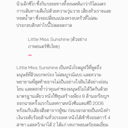
นิวเม็กซิโก ซึ่งกินระยะทางทั้งหมดพันกว่ากิโลเมตร
การเดินทางเต็มไปด้วยความวุ่นวาย เสียงหัวเราะและ
หยดน้ำตา ซึ่งจะเปลี่ยนแปลงครอบครัวที่ไม่สม
ประกอบสักเท่าไรนี้ไปตลอดกาล
Little Miss Sunshine (ตัวอย่าง
ภาพยนตร์ซับไทย)
Little Miss Sunshine เป็นหนังโรดมูฟวี่ที่พูดถึง
มนุษย์ที่ล้วนบกพร่อง ไม่สมบูรณ์แบบ และความ
พยายามที่สุดท้ายอาจไม่เป็นอย่างใจฝันได้อย่างอ่อน
โยน และตอกย้ำว่าคุณค่าของมนุษย์ไม่ได้วัดกันด้วย
มาตรฐานเดียว หนังใช้ทุนสร้างเพียง 8 ล้านเหรียญฯ
ออกฉายครั้งแรกในเทศกาลหนังซันแดนซ์ปี 2006
พร้อมกับเสียงฮือฮาจากผู้ชม ก่อนจะกลายเป็นหนังทำ
เงินระดับร้อยล้านทั่วประเทศ หนังได้เข้าชิงออสการ์ 4
สาขา และคว้ามาได้ 2 ได้แก่ บทภาพยนตร์ยอดเยี่ยม