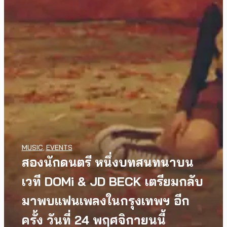
MUSIC
,
EVENTS
MUSIC
,
EVENTS
PREP คัมแบ็กเอเชีย! ประกาศ
สองนักดนตรี หนึ่งบทสนทนาบน
เอเชียทัวร์ปี 2026 ต้อนรับ EP ใหม่
เวที DOMi & JD BECK เตรียมกลับ
INTERVIEW
,
MUSIC
[Exclusive Interview]
‘One Day In The Sun’ พร้อมโชว์
มาพบแฟนเพลงในกรุงเทพฯ อีก
grentperez จากเด็กอายุ 12 ปีที่
สุดพิเศษในกรุงเทพ 17 ตุลาคม
ครั้ง วันที่ 24 พฤศจิกายนนี้