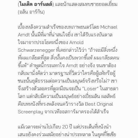
(
ไมเคิล อาร์นดต์
) และนักแสดงสมทบชายยอดเยี่ยม
(อลัน อาร์กิน)
เบื้องหลังความสำเร็จของบทภาพยนตร์โดย Michael
Arndt นั้นมีที่มาที่น่าสนใจยิ่ง เขาได้รับแรงบันดาล
ใจมาจากประโยคหนึ่งของ Arnold
Schwarzenegger ที่เคยกล่าวไว้ว่า
“ถ้าจะมีสิ่งหนึ่ง
ที่ผมเกลียดที่สุด สิ่งนั้นคงเป็นพวกขี้แพ้ ผมเกลียดคน
ขี้แพ้”
คำพูดนี้กระแทกใจ Arndt อย่างจัง จนเขาต้อง
กลับมานั่งคิดว่า มาตรฐานที่วัดว่าใครคือผู้แพ้หรือผู้
ชนะนั้นยุติธรรมต่อความเป็นมนุษย์จริงหรือไม่? เขา
จึงสร้างตัวละครที่ดูเหมือนจะเป็น “Loser” ในสายตา
โลก แต่กลับมีความเป็นมนุษย์อย่างเปี่ยมล้น ผลลัพธ์
คือบทหนังที่ทรงพลังจนคว้ารางวัล Best Original
Screenplay จากเวทีออสการ์มาครองได้สำเร็จ
แม้เวลาจะผ่านไปเกือบ 20 ปี แต่ประเด็นที่หนังนำ
เสนอยังคงร่วมสมัยอย่างน่าประหลาด ในยุคที่โซเชีย