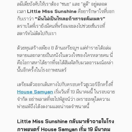
ลมีเดียบังคับให้เราต้อง “ชนะ” และ “ดูดี” อยู่ตลอด
เวลา
Little Miss Sunshine
คือยารักษาใจที่บอก
กับเราว่า
“มันไม่เป็นไรเลยถ้าเราจะล้มเหลว”
ตราบใดที่เรายังมีคนที่พร้อมจะลงไปช่วยเข็นรถที่
สตาร์ทไม่ติดไปกับเรา
ด้วยทุนสร้างเพียง 8 ล้านเหรียญฯ แต่ทำรายได้ถล่ม
ทลายและกลายเป็นหนังในดวงใจของใครหลายคน นี่
คือโอกาสหาได้ยากที่จะได้สัมผัสกับมวลอารมณ์เหล่า
นั้นอีกครั้งในโรงภาพยนตร์
เตรียมตัวออกเดินทางไปกับครอบครัวฮูเวอร์อีกครั้งที่
House Samyan
เริ่มวันที่ 19 มีนาคมนี้ ในรอบฉาย
จำกัด อย่าพลาดที่จะไปพิสูจน์ว่า เพราะเหตุใดความ
พ่ายแพ้ถึงได้งดงามและน่าจดจำขนาดนี้
Little Miss Sunshine กลับมาเข้าฉายในโรง
ภาพยนตร์ House Samyan เริ่ม 19 มีนาคม