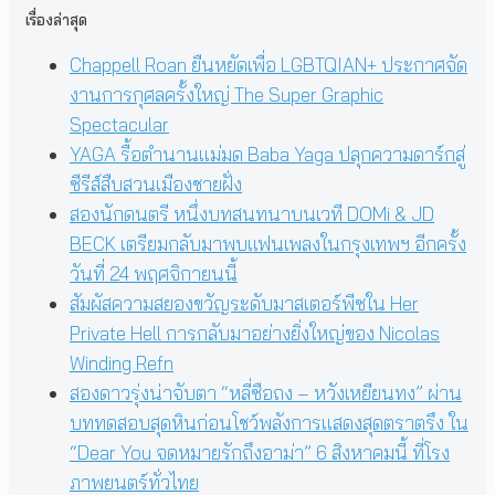
เรื่องล่าสุด
Chappell Roan ยืนหยัดเพื่อ LGBTQIAN+ ประกาศจัด
งานการกุศลครั้งใหญ่ The Super Graphic
Spectacular
YAGA รื้อตำนานแม่มด Baba Yaga ปลุกความดาร์กสู่
ซีรีส์สืบสวนเมืองชายฝั่ง
สองนักดนตรี หนึ่งบทสนทนาบนเวที DOMi & JD
BECK เตรียมกลับมาพบแฟนเพลงในกรุงเทพฯ อีกครั้ง
วันที่ 24 พฤศจิกายนนี้
สัมผัสความสยองขวัญระดับมาสเตอร์พีซใน Her
Private Hell การกลับมาอย่างยิ่งใหญ่ของ Nicolas
Winding Refn
สองดาวรุ่งน่าจับตา “หลี่ซือถง – หวังเหยียนทง” ผ่าน
บททดสอบสุดหินก่อนโชว์พลังการแสดงสุดตราตรึง ใน
“Dear You จดหมายรักถึงอาม่า” 6 สิงหาคมนี้ ที่โรง
ภาพยนตร์ทั่วไทย