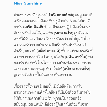
Miss Sunshine
บ้านของ
เชอรีล ฮูเวอร์
(
โทนี คอลเล็ตต์
) แม่ลูกสองที่
เครียดตลอดเวลา มีสมาชิกอยู่ด้วยกัน 6 คน ได้แก่
ริ
ชาร์ด
(
เกร็ก คินเนียร์
) สามีของเธอผู้กำลังคร่ำเคร่ง
กับการเป็นไลฟ์โค้ช,
ดเวย์น
(
พอล เดโน
) ลูกติดของ
เธอที่ได้รับแรงบันดาลใจจากนิทเชว่าจะไม่พูดกับใคร
เลยจนกว่าเขาจะทำความฝันเรื่องเป็นนักบินรบได้
สำเร็จ,
แฟรงก์
(
สตีฟ คาเรลล์
) พี่ชายเกย์ของเชอรีลที่
เคยพยายามจบชีวิตตัวเอง,
เอ็ดวิน
(
อลัน อาร์กิน
) พ่อ
ของริชาร์ดที่เพิ่งโดนไล่ออกจากบ้านพักคนชราเพราะ
แอบเล่นยา และคนสุดท้าย
โอลีฟ
(
อบิเกล เบรสลิน
)
ลูกสาวตัวน้อยที่ใฝ่ฝันอยากเป็นนางงาม
เรื่องราวทั้งหมดเริ่มต้นขึ้นเมื่อโอลีฟต้องการไป
ประกวดนางงามเด็กที่แคลิฟอร์เนียซึ่งต้องเดินทางไป
ให้ทันกำหนดภายใน 2 วัน ทุกคนในครอบครัว
สนับสนุนเธอ และยินดีนั่งรถตู้คันเก่าไปด้วยกันจาก