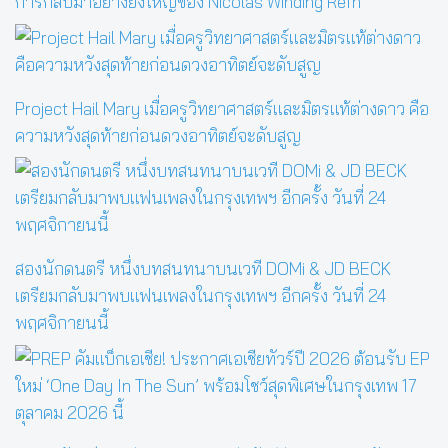
การกลับมาอย่างยิ่งใหญ่ของ Nicolas Winding Refn
Project Hail Mary เมื่อครูวิทยาศาสตร์และมิตรแท้ต่างดาว คือ
ความหวังสุดท้ายก่อนดวงอาทิตย์จะดับสูญ
สองนักดนตรี หนึ่งบทสนทนาบนเวที DOMi & JD BECK
เตรียมกลับมาพบแฟนเพลงในกรุงเทพฯ อีกครั้ง วันที่ 24
พฤศจิกายนนี้