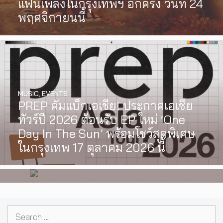
แฟนเพลงในกรุงเทพฯ อีกครั้ง วันที่ 24
พฤศจิกายนนี้
MUSIC
,
EVENTS
PREP คัมแบ็กเอเชีย! ประกาศเอเชีย
INTERVIEW
,
MUSIC
ทัวร์ปี 2026 ต้อนรับ EP ใหม่ ‘One
[Exclusive Interview] grentperez
Day In The Sun’ พร้อมโชว์สุดพิเศษ
จากเด็กอายุ 12 ปีที่ร้องเพลงในห้อง
ในกรุงเทพ 17 ตุลาคม 2026 นี้
นอน สู่การแสดงคอนเสิร์ตต่อหน้าคน
นับหมื่น
Search