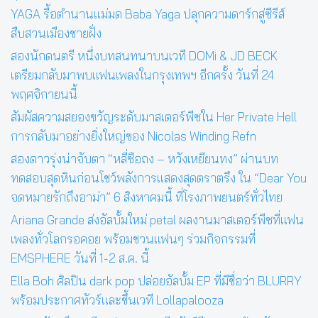
YAGA รื้อตำนานแม่มด Baba Yaga ปลุกความดาร์กสู่ซีรีส์
สืบสวนเมืองชายฝั่ง
สองนักดนตรี หนึ่งบทสนทนาบนเวที DOMi & JD BECK
เตรียมกลับมาพบแฟนเพลงในกรุงเทพฯ อีกครั้ง วันที่ 24
พฤศจิกายนนี้
สัมผัสความสยองขวัญระดับมาสเตอร์พีซใน Her Private Hell
การกลับมาอย่างยิ่งใหญ่ของ Nicolas Winding Refn
สองดาวรุ่งน่าจับตา “หลี่ซือถง – หวังเหยียนทง” ผ่านบท
ทดสอบสุดหินก่อนโชว์พลังการแสดงสุดตราตรึง ใน “Dear You
จดหมายรักถึงอาม่า” 6 สิงหาคมนี้ ที่โรงภาพยนตร์ทั่วไทย
Ariana Grande ส่งอัลบั้มใหม่ petal ผลงานมาสเตอร์พีซที่แฟน
เพลงทั่วโลกรอคอย พร้อมชวนแฟนๆ ร่วมกิจกรรมที่
EMSPHERE วันที่ 1-2 ส.ค. นี้
Ella Boh ศิลปิน dark pop ปล่อยอัลบั้ม EP ที่มีชื่อว่า BLURRY
พร้อมประกาศทัวร์และขึ้นเวที Lollapalooza