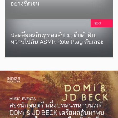
อย่างชัดเจน
NEXT
ปลดล็อคสกินหูทองคำ! มาดื่มด่ำฝัน
หวานไปกับ ASMR Role Play กันเถอะ
MUSIC
,
EVENTS
สองนักดนตรี หนึ่งบทสนทนาบนเวที
DOMi & JD BECK เตรียมกลับมาพบ