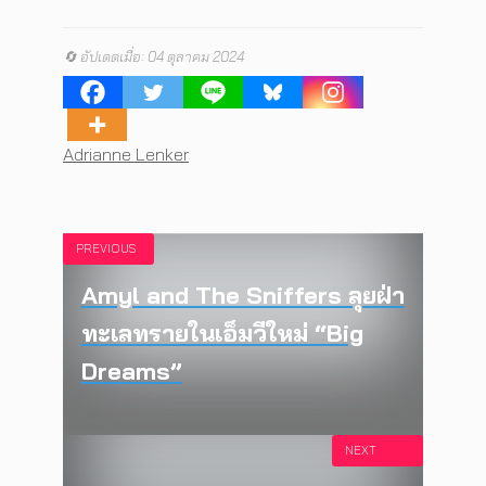
🔄 อัปเดตเมื่อ: 04 ตุลาคม 2024
Tags
Adrianne Lenker
PREVIOUS
Amyl and The Sniffers ลุยฝ่า
ทะเลทรายในเอ็มวีใหม่ “Big
Dreams”
NEXT