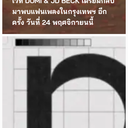
เวที DOMi & JD BECK เตรียมกลับ
มาพบแฟนเพลงในกรุงเทพฯ อีก
ครั้ง วันที่ 24 พฤศจิกายนนี้