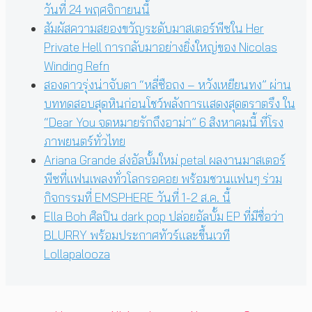
วันที่ 24 พฤศจิกายนนี้
สัมผัสความสยองขวัญระดับมาสเตอร์พีซใน Her
Private Hell การกลับมาอย่างยิ่งใหญ่ของ Nicolas
Winding Refn
สองดาวรุ่งน่าจับตา “หลี่ซือถง – หวังเหยียนทง” ผ่าน
บททดสอบสุดหินก่อนโชว์พลังการแสดงสุดตราตรึง ใน
“Dear You จดหมายรักถึงอาม่า” 6 สิงหาคมนี้ ที่โรง
ภาพยนตร์ทั่วไทย
Ariana Grande ส่งอัลบั้มใหม่ petal ผลงานมาสเตอร์
พีซที่แฟนเพลงทั่วโลกรอคอย พร้อมชวนแฟนๆ ร่วม
กิจกรรมที่ EMSPHERE วันที่ 1-2 ส.ค. นี้
Ella Boh ศิลปิน dark pop ปล่อยอัลบั้ม EP ที่มีชื่อว่า
BLURRY พร้อมประกาศทัวร์และขึ้นเวที
Lollapalooza