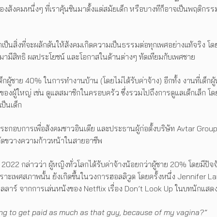
องสังคมหนึ่งๆ ที่เราคุ้นชินมาตั้งแต่สมัยเด็ก หรือบางทีก็อาจเป็นพฤติ
็นสิ่งที่จะผลักดันให้สังคมเกิดความเป็นธรรมต่อทุกเพศอย่างแท้จริง 
้นมามีสิทธิ ผลประโยชน์ และโอกาสในด้านต่างๆ ทัดเทียมกับเพศชาย
ผู้ชาย 40% ในการทำงานบ้าน (โดยไม่ได้รับค่าจ้าง) อีกทั้ง งานที่เด็กผ
ของผู้ใหญ่ เช่น ดูแลสมาชิกในครอบครัว ซึ่งรวมไปถึงการดูแลเด็กเล็ก โดย
เป็นเด็ก
อบการเพื่อสังคมชาวอินเดีย และประธานผู้ก่อตั้งบริษัท Avtar Group 
ัดขวางความก้าวหน้าในสายอาชีพ
022 กล่าวว่า ผู้หญิงทั่วโลกได้รับค่าจ้างน้อยกว่าผู้ชาย 20% โดยมีปั
เพศสภาพนั้น ยังเกิดขึ้นในวงการฮอลลิวูด โดยครั้งหนึ่ง Jennifer Lawr
นดอลลาร์ จากการเล่นหนังของ Netflix เรื่อง Don’t Look Up ในบทนักแสด
going to get paid as much as that guy, because of my vagina?”