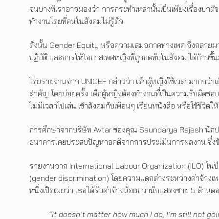
จนบางทีเราอาจมองว่า การกระทำเหล่านั้นเป็นเพียงเรื่องปกติข
ทำงานโดยที่คนในสังคมไม่รู้ตัว
ดังนั้น Gender Equity หรือความเสมอภาคทางเพศ จึงกลายมาเป
ปฏิบัติ และการให้โอกาสเพศหญิงที่ถูกกดทับในสังคม ได้ก้าวขึ
โดยรายงานจาก UNICEF กล่าวว่า เด็กผู้หญิงใช้เวลามากกว่าเด็ก
สำคัญ โดยบ่อยครั้ง เด็กผู้หญิงต้องทำงานที่เป็นความรับผิดชอบ
ไม่มีเวลาไปเล่น เข้าสังคมกับเพื่อนๆ เรียนหนังสือ หรือใช้ชีวิตให้
การศึกษาจากบริษัท Avtar ของคุณ Saundarya Rajesh นักประก
ธนาคารเคยประสบปัญหาอคติจากการประเมินการผลงาน ซึ่งข
รายงานจาก International Labour Organization (ILO) ในปี 2
(gender discrimination) โดยความแตกต่างระหว่างค่าจ้างเพราะ
หนึ่งเปิดเผยว่า เธอได้รับค่าจ้างน้อยกว่านักแสดงชาย 5 ล้า
“It doesn’t matter how much I do, I’m still not 