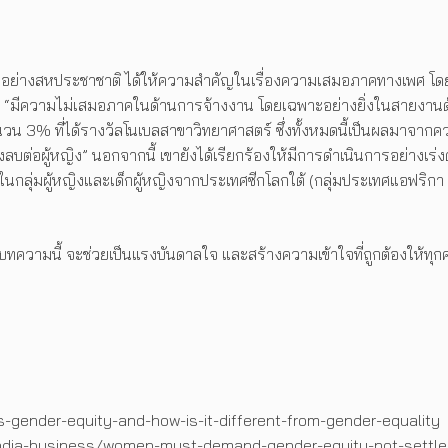
รใหญ่อย่างสหประชาชาติ ได้ให้ความสำคัญในเรื่องความเสมอภาคทางเพศ โ
า “มีความไม่เสมอภาคในด้านการจ้างงาน โดยเฉพาะอย่างยิ่งในสายงานด้านเ
ำนวน 3% ที่ได้รางวัลโนเบลสาขาวิทยาศาสตร์ ซึ่งทั้งหมดนี้เป็นผลมาจาก
ต่อผู้หญิง” นอกจากนี้ เขายังได้เรียกร้องให้มีการดำเนินการอย่างเร่งด่
่มผู้หญิงและเด็กผู้หญิงจากประเทศซีกโลกใต้ (กลุ่มประเทศแอฟริกา ลา
บทความนี้ จะช่วยเป็นแรงบันดาลใจ และสร้างความเข้าใจที่ถูกต้องให้ทุ
-gender-equity-and-how-is-it-different-from-gender-equality
india-business/women-must-demand-gender-equity-not-settle