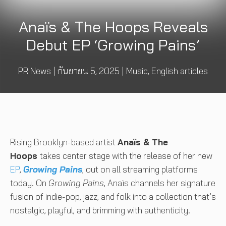
Anaïs & The Hoops Reveals
Debut EP ‘Growing Pains’
PR News
|
กันยายน 5, 2025
|
Music
,
English articles
Rising Brooklyn-based artist
Anaïs & The
Hoops
takes center stage with the release of her new
EP
,
Growing Pains
, out on all streaming platforms
today. On
Growing Pains
, Anaïs channels her signature
fusion of indie-pop, jazz, and folk into a collection that’s
nostalgic, playful, and brimming with authenticity.