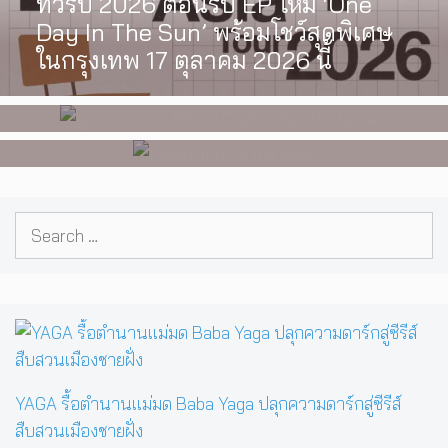
ทัวร์ปี 2026 ต้อนรับ EP ใหม่ ‘One
[Exclusive Interview] grentperez
I Wish You All the Best เรื่องราวของ
Day In The Sun’ พร้อมโชว์สุดพิเศษ
จากเด็กอายุ 12 ปีที่ร้องเพลงในห้อง
วัยรุ่นนอนไบนารี่ กับครอบครัวที่เขา
ในกรุงเทพ 17 ตุลาคม 2026 นี้
นอน สู่การแสดงคอนเสิร์ตต่อหน้าคน
เลือกได้เอง ผลงานการกำกับ
นับหมื่น
ภาพยนตร์เรื่องแรกของ Tommy
Dorfman
Search
for:
YAGA รื้อตำนานแม่มด Baba Yaga ปลุกความดาร์กสู่ซีรีส์
สืบสวนเมืองชายฝั่ง