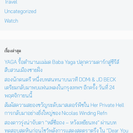
Travel
Uncategorized
Watch
เรื่องล่าสุด
YAGA รื้อตำนานแม่มด Baba Yaga ปลุกความดาร์กสู่ซีรีส์
สืบสวนเมืองชายฝั่ง
สองนักดนตรี หนึ่งบทสนทนาบนเวที DOMi & JD BECK
เตรียมกลับมาพบแฟนเพลงในกรุงเทพฯ อีกครั้ง วันที่ 24
พฤศจิกายนนี้
สัมผัสความสยองขวัญระดับมาสเตอร์พีซใน Her Private Hell
การกลับมาอย่างยิ่งใหญ่ของ Nicolas Winding Refn
สองดาวรุ่งน่าจับตา “หลี่ซือถง – หวังเหยียนทง” ผ่านบท
ทดสอบสุดหินก่อนโชว์พลังการแสดงสุดตราตรึง ใน “Dear You