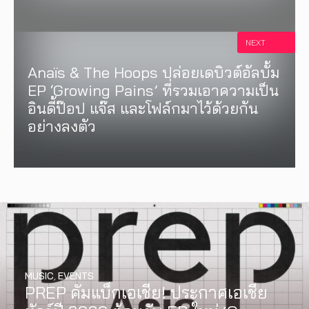
NEXT
Anaïs & The Hoops ปล่อยเดบิวต์อัลบั้ม
EP ‘Growing Pains’ ที่รวมเอาความเป็น
อินดี้ป๊อป แจ๊ส และโฟล์กมาไว้ด้วยกัน
อย่างลงตัว
MUSIC
,
EVENTS
PREP คัมแบ็กเอเชีย! ประกาศเอเชีย
INTERVIEW
,
MUSIC
WATCH
,
LGBTQIAN+