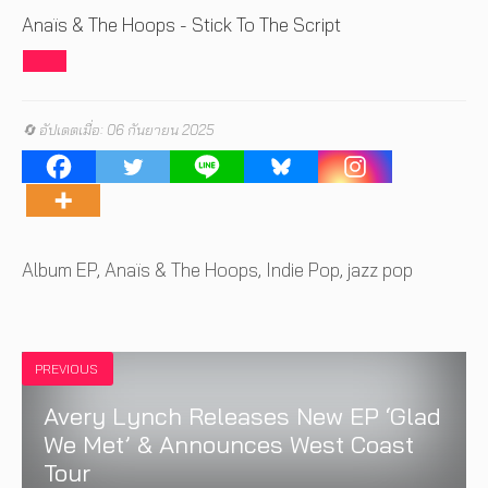
Anaïs & The Hoops - Stick To The Script
🔄 อัปเดตเมื่อ: 06 กันยายน 2025
Tags
Album EP
,
Anaïs & The Hoops
,
Indie Pop
,
jazz pop
PREVIOUS
Avery Lynch Releases New EP ‘Glad
We Met’ & Announces West Coast
Tour