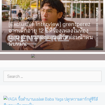
INTERVIEW
,
MUSIC
WATCH
,
LGBTQIAN+
[Exclusive Interview] grentperez
I Wish You All the Best เรื่องราวของ
จากเด็กอายุ 12 ปีที่ร้องเพลงในห้อง
วัยรุ่นนอนไบนารี่ กับครอบครัวที่เขา
นอน สู่การแสดงคอนเสิร์ตต่อหน้าคน
เลือกได้เอง ผลงานการกำกับ
นับหมื่น
ภาพยนตร์เรื่องแรกของ Tommy
Dorfman
Search
for: