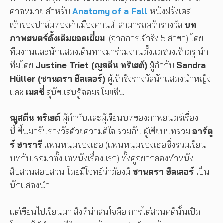
คาดหมาย สำหรับ
Anatomy of a Fall
หนังฝรั่งเศส
เจ้าของปาล์มทองคำเมืองคานส์ สามารถคว้ารางวัล
บท
ภาพยนตร์ดั้งเดิมยอดเยี่ยม
(จากการเข้าชิง 5 สาขา) โดย
ทีมงานและนักแสดงเดินทางมาร่วมงานตั้งแต่ช่วงเช้าตรู่ นำ
ทีมโดย
Justine Triet (ฌูสตีน ทริเยต์)
ผู้กำกับ
Sandra
Hüller (ซานดรา ฮึลเลอร์)
ผู้เข้าชิงรางวัลนักแสดงนำหญิง
และ
เมสซี่
สุนัขแสนรู้จอมขโมยซีน
ฌูสตีน ทริเยต์
ผู้กำกับและผู้เขียนบทของภาพยนตร์เรื่อง
นี้ ขึ้นมารับรางวัลด้วยความดีใจ ร่วมกับ ผู้เขียบบทร่วม
อาร์ตู
ร์ ฮารารี
แฟนหนุ่มของเธอ (แฟนหนุ่มของเธอซึ่งร่วมเขียน
บทกับเธอมาตั้งแต่หนังเรื่องแรก) ทั้งคู่อยากลองทำหนัง
สืบสวนสอบสวน โดยมีโจทย์ว่าต้องมี
ซานดรา ฮึลเลอร์
เป็น
นักแสดงนำ
แต่เขียนไปเขียนมา สิ่งที่น่าสนใจคือ การไต่สวนคดีนั้นเปิด