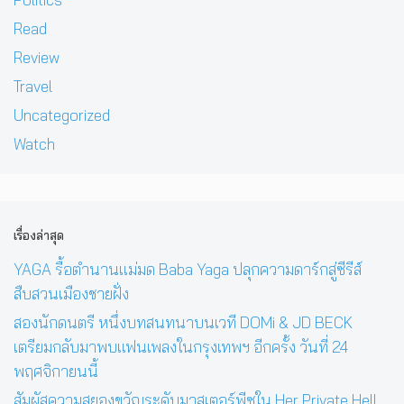
Read
Review
Travel
Uncategorized
Watch
เรื่องล่าสุด
YAGA รื้อตำนานแม่มด Baba Yaga ปลุกความดาร์กสู่ซีรีส์
สืบสวนเมืองชายฝั่ง
สองนักดนตรี หนึ่งบทสนทนาบนเวที DOMi & JD BECK
เตรียมกลับมาพบแฟนเพลงในกรุงเทพฯ อีกครั้ง วันที่ 24
พฤศจิกายนนี้
สัมผัสความสยองขวัญระดับมาสเตอร์พีซใน Her Private Hell