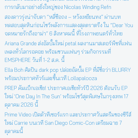
การกลับมาอย่างยิ่งใหญ่ของ Nicolas Winding Refn
สองดาวรุ่งน่าจับตา “หลี่ซือถง – หวังเหยียนทง” ผ่านบท
ทดสอบสุดหินก่อนโชว์พลังการแสดงสุดตราตรึง ใน “Dear You
จดหมายรักถึงอาม่า” 6 สิงหาคมนี้ ที่โรงภาพยนตร์ทั่วไทย
Ariana Grande ส่งอัลบั้มใหม่ petal ผลงานมาสเตอร์พีซที่แฟน
เพลงทั่วโลกรอคอย พร้อมชวนแฟนๆ ร่วมกิจกรรมที่
EMSPHERE วันที่ 1-2 ส.ค. นี้
Ella Boh ศิลปิน dark pop ปล่อยอัลบั้ม EP ที่มีชื่อว่า BLURRY
พร้อมประกาศทัวร์และขึ้นเวที Lollapalooza
PREP คัมแบ็กเอเชีย! ประกาศเอเชียทัวร์ปี 2026 ต้อนรับ EP
ใหม่ ‘One Day In The Sun’ พร้อมโชว์สุดพิเศษในกรุงเทพ 17
ตุลาคม 2026 นี้
Prime Video เปิดตัวทีเซอร์แรก และประกาศวันสตรีมของซีรีส์
ใหม่ Carrie บนเวที San Diego Comic-Con เตรียมฉาย 7
ตุลาคมนี้