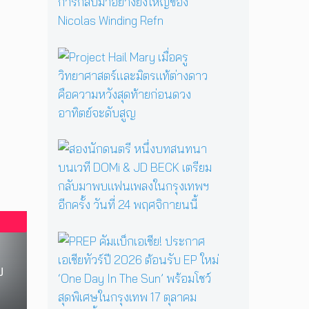
ส
ค
ว
า
P
ม
r
ส
o
ย
j
อ
e
ง
c
ข
t
ส
วั
H
อ
ญ
a
ง
ร
i
นั
ะ
l
ก
ดั
M
ด
บ
a
น
ม
P
r
ต
า
R
y
รี
ส
E
บ
เ
ห
เ
P
มื่
นึ่
ต
คั
อ
ง