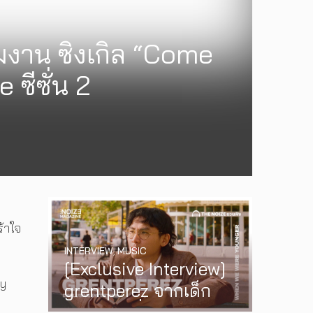
มงาน ซิงเกิล “Come
ซีซั่น 2
ร้าใจ
INTERVIEW
,
MUSIC
[Exclusive Interview]
WATCH
,
LGBTQIAN+
ty
grentperez จากเด็ก
I Wish You All the
อายุ 12 ปีที่ร้องเพลงใน