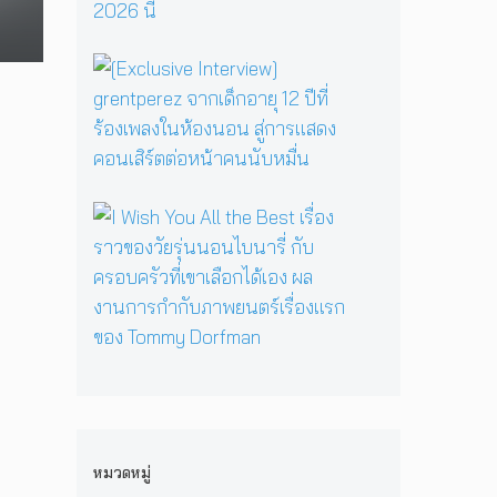
อ
ม
ค
บ
ร์
แ
รู
ท
พี
บ็
วิ
ส
[
ซ
ก
ท
น
E
ใ
เ
ย
ท
x
น
อ
า
น
c
H
เ
ศ
า
l
e
ชี
า
บ
u
r
ย
ส
น
s
P
!
I
ต
เ
i
r
ป
W
ร์
ว
v
i
ร
i
แ
ที
e
v
ะ
s
ล
D
I
a
ก
h
ะ
O
n
t
า
Y
มิ
M
t
e
ศ
o
ต
i
e
H
เ
u
ร
&
r
e
อ
A
แ
J
v
l
เ
l
ท้
D
i
l
ชี
l
ต่
B
e
ก
ย
t
หมวดหมู่
า
E
w
า
ทั
h