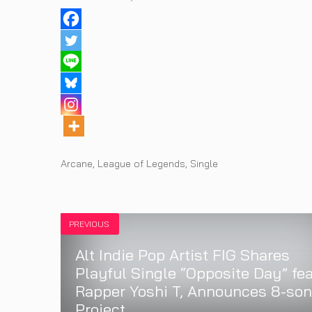
Tags
Arcane
,
League of Legends
,
Single
PREVIOUS
Alt Indie Pop Artist FIG Shares
Playful Single “Opposite Day” fea
Rapper Yoshi T, Announces 8-so
Project