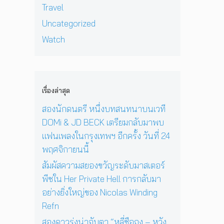
ใ
2
o
D
น
Travel
ว
น
ปี
l
a
ไ
ง
ก
ที่
Uncategorized
a
y
บ
อ
รุ
ร้
s
I
น
Watch
า
ง
อ
W
n
า
ทิ
เ
ง
i
T
รี่
ต
ท
เ
n
h
กั
ย์
พ
พ
d
e
บ
จ
ฯ
ล
i
S
ค
เรื่องล่าสุด
ะ
อี
ง
n
u
ร
ดั
ก
ใ
สองนักดนตรี หนึ่งบทสนทนาบนเวที
g
n
อ
บ
ค
น
R
’
บ
DOMi & JD BECK เตรียมกลับมาพบ
สู
รั้
ห้
e
พ
ค
ญ
แฟนเพลงในกรุงเทพฯ อีกครั้ง วันที่ 24
ง
อ
f
ร้
รั
วั
ง
พฤศจิกายนนี้
n
อ
ว
น
น
ม
ที่
สัมผัสความสยองขวัญระดับมาสเตอร์
ที่
อ
โ
เ
พีซใน Her Private Hell การกลับมา
2
น
ช
ข
4
สู่
อย่างยิ่งใหญ่ของ Nicolas Winding
ว์
า
พ
ก
สุ
เ
Refn
ฤ
า
ด
ลื
ศ
ร
สองดาวรุ่งน่าจับตา “หลี่ซือถง – หวัง