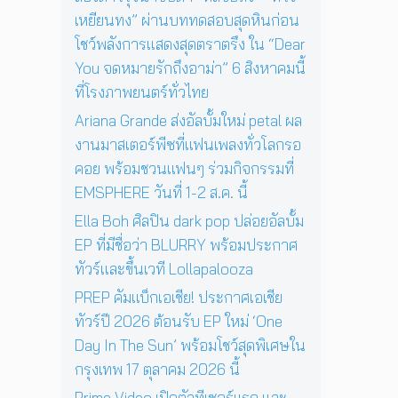
พิ
อ
จิ
แ
เหยียนทง” ผ่านบททดสอบสุดหินก่อน
เ
ก
ก
ส
ศ
ไ
โชว์พลังการแสดงสุดตราตรึง ใน “Dear
า
ด
ษ
ด้
You จดหมายรักถึงอาม่า” 6 สิงหาคมนี้
ย
ง
ใ
เ
น
ค
ที่โรงภาพยนตร์ทั่วไทย
น
อ
นี้
อ
ก
ง
Ariana Grande ส่งอัลบั้มใหม่ petal ผล
น
รุ
ผ
งานมาสเตอร์พีซที่แฟนเพลงทั่วโลกรอ
เ
ง
ล
สิ
คอย พร้อมชวนแฟนๆ ร่วมกิจกรรมที่
เ
ง
ร์
ท
า
EMSPHERE วันที่ 1-2 ส.ค. นี้
ต
พ
น
ต่
Ella Boh ศิลปิน dark pop ปล่อยอัลบั้ม
1
ก
อ
EP ที่มีชื่อว่า BLURRY พร้อมประกาศ
7
า
ห
ตุ
ร
ทัวร์และขึ้นเวที Lollapalooza
น้
ล
กำ
า
PREP คัมแบ็กเอเชีย! ประกาศเอเชีย
า
กั
ค
ค
บ
ทัวร์ปี 2026 ต้อนรับ EP ใหม่ ‘One
น
ม
ภ
Day In The Sun’ พร้อมโชว์สุดพิเศษใน
นั
2
า
บ
กรุงเทพ 17 ตุลาคม 2026 นี้
0
พ
ห
2
ย
Prime Video เปิดตัวทีเซอร์แรก และ