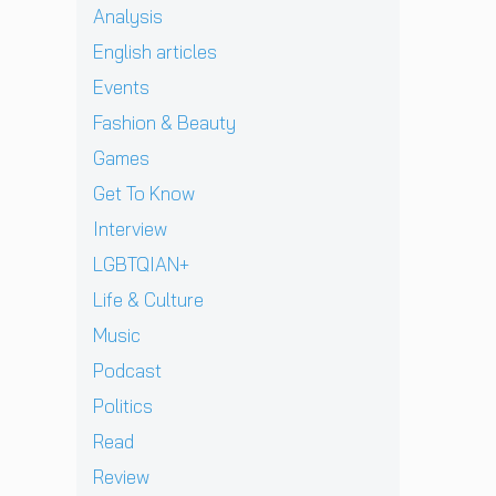
ง
C
]
Analysis
ร
ว
e
ด
K
g
ก
ร์
B
า
English articles
เ
r
ลั
ปี
e
ว
ต
e
บ
Events
2
s
คื
รี
n
ม
0
t
อ
Fashion & Beauty
ย
t
า
2
เ
ค
ม
p
อ
Games
6
รื่
ว
ก
e
ย่
ต้
อ
า
Get To Know
ลั
r
า
อ
ง
ม
บ
e
ง
น
ร
Interview
ห
ม
z
ยิ่
รั
า
วั
LGBTQIAN+
า
จ
ง
บ
ว
ง
พ
า
ใ
E
ข
Life & Culture
สุ
บ
ก
ห
P
อ
ด
Music
แ
เ
ญ่
ใ
ง
ท้
ฟ
ด็
ข
ห
วั
Podcast
า
น
ก
อ
ม่
ย
ย
เ
อ
Politics
ง
‘
รุ่
ก่
พ
า
N
O
น
Read
อ
ล
ยุ
i
n
น
น
ง
1
Review
c
e
อ
ด