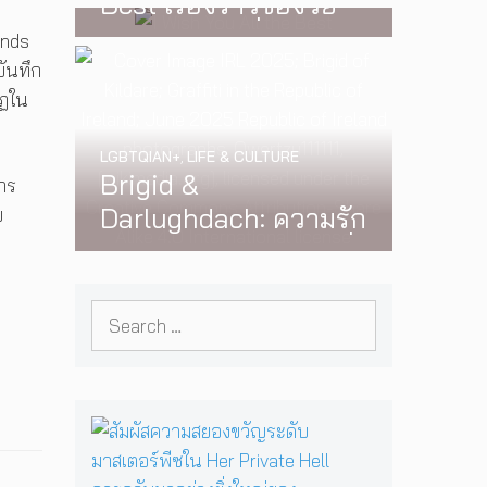
Best เรื่องราวของวัย
ห้องนอน สู่การแสดง
รุ่นนอนไบนารี่ กับ
ends
คอนเสิร์ตต่อหน้าคนนับ
ครอบครัวที่เขาเลือกได้
บันทึก
หมื่น
กฏใน
เอง ผลงานการกำกับ
ภาพยนตร์เรื่องแรกของ
LGBTQIAN+
,
LIFE & CULTURE
Tommy Dorfman
Brigid &
าร
Darlughdach: ความรัก
ย
ลับฉบับนักบุญเควียร์ที่
ประวัติศาสตร์ (เกือบ)
Search
ลบเลือน
for:
สั
ม
ผั