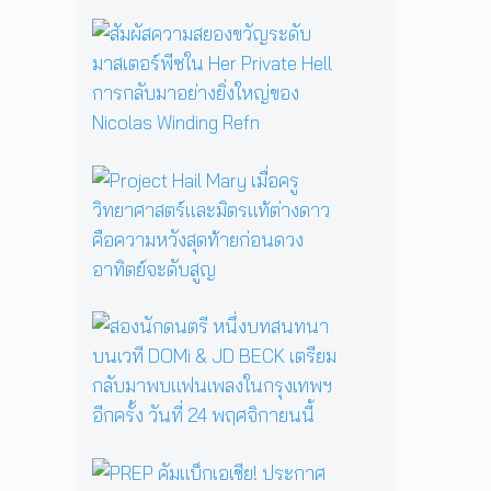
รื้
อ
สั
ตำ
ม
น
ผั
า
ส
น
ค
แ
ว
ม่
า
P
ม
ม
r
ด
ส
o
B
ย
j
a
อ
e
b
ง
c
a
ข
t
ส
Y
วั
H
อ
a
ญ
a
ง
g
ร
i
นั
a
ะ
l
ก
ป
ดั
M
ด
ลุ
บ
a
น
ก
ม
P
r
ต
ค
า