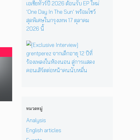
R
y
รี
ว
ส
E
เ
ห
า
เ
P
มื่
นึ่
ม
ต
คั
อ
ง
ด
อ
ม
ค
บ
า
ร์
แ
รู
ท
ร์
พี
บ็
วิ
ส
[
ก
ซ
ก
ท
น
E
สู่
ใ
เ
ย
ท
x
ซี
น
อ
า
น
c
รี
H
เ
ศ
า
l
ส์
e
ชี
า
บ
u
สื
r
ย
ส
น
s
บ
P
!
ต
เ
i
ส
r
ป
ร์
ว
v
ว
i
ร
แ
ที
e
น
v
ะ
ล
หมวดหมู่
D
I
เ
a
ก
ะ
O
n
มื
t
า
Analysis
มิ
M
t
อ
e
ศ
ต
i
e
English articles
ง
H
เ
ร
&
r
ช
e
อ