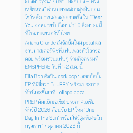
ช
สองดาวรุ่งน่าจับตา “หลี่ซือถง – หวัง
4
สู่
ว์
เหยียนทง” ผ่านบททดสอบสุดหินก่อน
พ
ก
สุ
ฤ
า
โชว์พลังการแสดงสุดตราตรึง ใน “Dear
ด
ศ
ร
You จดหมายรักถึงอาม่า” 6 สิงหาคมนี้
พิ
จิ
แ
เ
ที่โรงภาพยนตร์ทั่วไทย
ก
ส
ศ
า
ด
Ariana Grande ส่งอัลบั้มใหม่ petal ผล
ษ
ย
ง
ใ
งานมาสเตอร์พีซที่แฟนเพลงทั่วโลกรอ
น
ค
น
คอย พร้อมชวนแฟนๆ ร่วมกิจกรรมที่
นี้
อ
ก
EMSPHERE วันที่ 1-2 ส.ค. นี้
น
รุ
เ
ง
Ella Boh ศิลปิน dark pop ปล่อยอัลบั้ม
สิ
เ
EP ที่มีชื่อว่า BLURRY พร้อมประกาศ
ร์
ท
ต
ทัวร์และขึ้นเวที Lollapalooza
พ
ต่
1
PREP คัมแบ็กเอเชีย! ประกาศเอเชีย
อ
7
ทัวร์ปี 2026 ต้อนรับ EP ใหม่ ‘One
ห
ตุ
น้
Day In The Sun’ พร้อมโชว์สุดพิเศษใน
ล
า
า
กรุงเทพ 17 ตุลาคม 2026 นี้
ค
ค