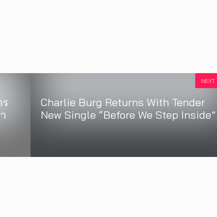
NEXT
าร
Charlie Burg Returns With Tender
คา
New Single “Before We Step Inside”