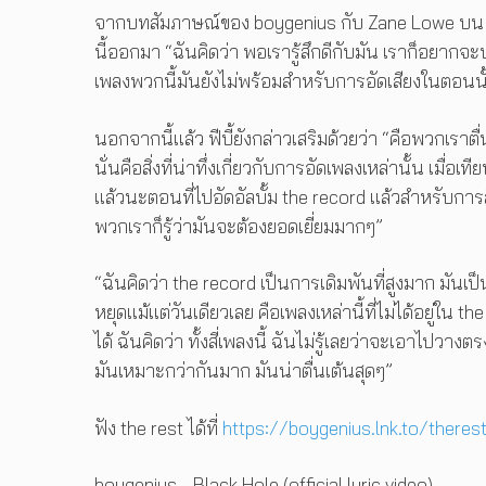
จากบทสัมภาษณ์ของ boygenius กับ Zane Lowe บน App
นี้ออกมา “ฉันคิดว่า พอเรารู้สึกดีกับมัน เราก็อยากจะปล
เพลงพวกนี้มันยังไม่พร้อมสำหรับการอัดเสียงในตอนนั้
นอกจากนี้แล้ว ฟีบี้ยังกล่าวเสริมด้วยว่า “คือพวกเราตื
นั่นคือสิ่งที่น่าทึ่งเกี่ยวกับการอัดเพลงเหล่านั้น เม
แล้วนะตอนที่ไปอัดอัลบั้ม the record แล้วสำหรับการส
พวกเราก็รู้ว่ามันจะต้องยอดเยี่ยมมากๆ”
“ฉันคิดว่า the record เป็นการเดิมพันที่สูงมาก มัน
หยุดแม้แต่วันเดียวเลย คือเพลงเหล่านี้ที่ไม่ได้อยู่ใน
ได้ ฉันคิดว่า ทั้งสี่เพลงนี้ ฉันไม่รู้เลยว่าจะเอาไปวา
มันเหมาะกว่ากันมาก มันน่าตื่นเต้นสุดๆ”
ฟัง the rest ได้ที่
https://boygenius.lnk.to/theres
boygenius - Black Hole (official lyric video)