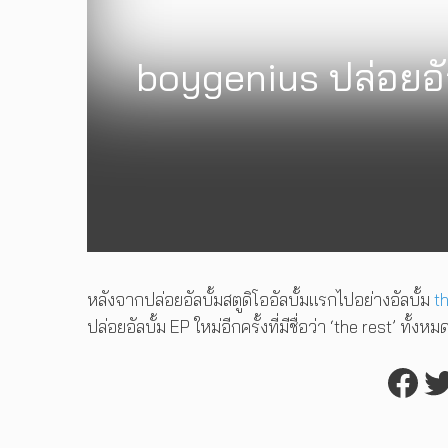
boygenius ปล่อยอัล
หลังจากปล่อยอัลบั้มสตูดิโออัลบั้มแรกไปอย่างอัลบั้ม
t
ปล่อยอัลบั้ม EP ใหม่อีกครั้งที่มีชื่อว่า ‘the rest’ ทั้ง
Fac
T