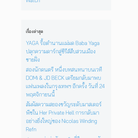
Watch
เ
อ
ง
‘
ก่
พ
า
N
O
อ
ล
ยุ
i
n
น
ง
1
c
e
ด
ใ
2
o
D
ว
เรื่องล่าสุด
น
ปี
l
a
ง
ก
ที่
a
y
YAGA รื้อตำนานแม่มด Baba Yaga
อ
รุ
ร้
s
I
า
ปลุกความดาร์กสู่ซีรีส์สืบสวนเมือง
ง
อ
W
n
ทิ
เ
ง
ชายฝั่ง
i
T
ต
ท
เ
n
h
ย์
สองนักดนตรี หนึ่งบทสนทนาบนเวที
พ
พ
d
e
จ
DOMi & JD BECK เตรียมกลับมาพบ
ฯ
ล
i
S
ะ
อี
ง
แฟนเพลงในกรุงเทพฯ อีกครั้ง วันที่ 24
n
u
ดั
ก
ใ
g
n
พฤศจิกายนนี้
บ
ค
น
R
’
สู
รั้
ห้
สัมผัสความสยองขวัญระดับมาสเตอร์
e
พ
ญ
ง
อ
f
ร้
พีซใน Her Private Hell การกลับมา
วั
ง
n
อ
อย่างยิ่งใหญ่ของ Nicolas Winding
น
น
ม
Refn
ที่
อ
โ
2
น