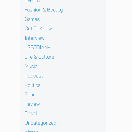
แ
Events
J
v
า
l
เ
ท้
D
i
Fashion & Beauty
ย
l
ชี
ต่
B
e
ฝั่
ก
ย
า
Games
E
w
ง
า
ทั
ง
C
]
Get To Know
ร
ว
ด
K
g
ก
ร์
า
Interview
เ
r
ลั
ปี
ว
ต
e
LGBTQIAN+
บ
2
คื
รี
n
ม
0
อ
Life & Culture
ย
t
า
2
ค
ม
p
อ
Music
6
ว
ก
e
ย่
ต้
า
Podcast
ลั
r
า
อ
ม
บ
e
ง
น
Politics
ห
ม
z
ยิ่
รั
วั
Read
า
จ
ง
บ
ง
พ
า
ใ
E
Review
สุ
บ
ก
ห
P
ด
Travel
แ
เ
ญ่
ใ
ท้
ฟ
ด็
ข
ห
Uncategorized
า
น
ก
อ
ม่
ย