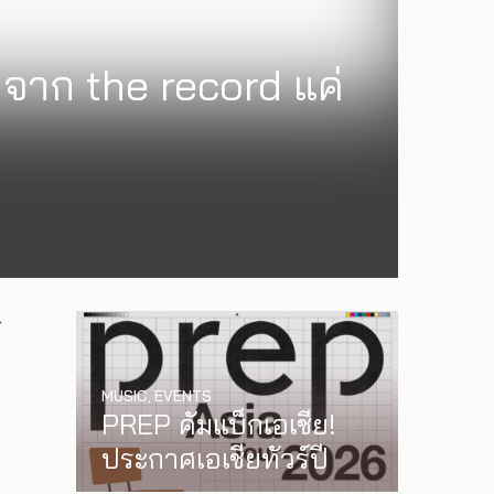
งจาก the record แค่
้
MUSIC
,
EVENTS
PREP คัมแบ็กเอเชีย!
ประกาศเอเชียทัวร์ปี
2026 ต้อนรับ EP ใหม่