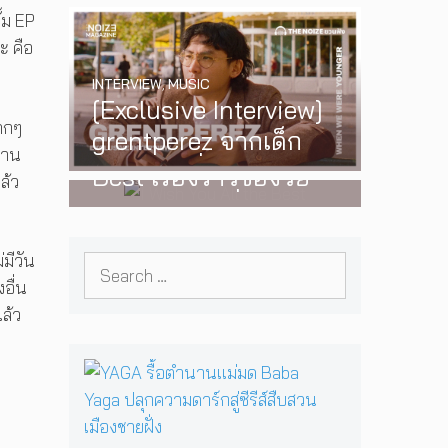
้ม EP
‘One Day In The Sun’
ะ คือ
พร้อมโชว์สุดพิเศษใน
INTERVIEW
,
MUSIC
กรุงเทพ 17 ตุลาคม
[Exclusive Interview]
2026 นี้
WATCH
,
LGBTQIAN+
มากๆ
grentperez จากเด็ก
I Wish You All the
านาน
อายุ 12 ปีที่ร้องเพลงใน
Best เรื่องราวของวัย
ล้ว
ห้องนอน สู่การแสดง
รุ่นนอนไบนารี่ กับ
คอนเสิร์ตต่อหน้าคนนับ
ครอบครัวที่เขาเลือกได้
หมื่น
มีวัน
Search
เอง ผลงานการกำกับ
อื่น
for:
ภาพยนตร์เรื่องแรกของ
แล้ว
Tommy Dorfman
Y
A
G
A