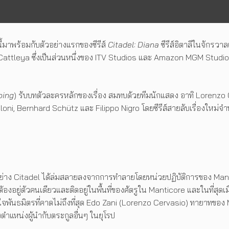
ี้มาพร้อมกับตัวอย่างแรกของซีรีส์
Citadel: Diana
ซีรีส์อิตาลีในจักรวาล
ย Cattleya ซึ่งเป็นส่วนหนึ่งของ ITV Studios และ Amazon MGM Stud
oing
) รับบทตัวละครหลักของเรื่อง สมทบด้วยทีมนักแสดง อาทิ Lorenzo 
i, Bernhard Schütz และ Filippo Nigro โดยซีรีส์สายลับเรื่องใหม่จำนว
่าง Citadel ได้ล่มสลายลงจากการทำลายโดยหน่วยปฏิบัติการของ Mantic
องอยู่ตัวคนเดียวและติดอยู่ในพื้นที่ของศัตรูใน Manticore และในที่สุ
งใจพันธมิตรที่คาดไม่ถึงที่สุด Edo Zani (Lorenzo Cervasio) ทายาทของ
งตำแหน่งผู้นำกับตระกูลอื่นๆ ในยุโรป