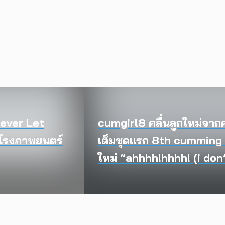
Never Let
cumgirl8 คลื่นลูกใหม่จาก
ในโรงภาพยนตร์
เต็มชุดแรก 8th cumming พร
ใหม่ “ahhhh!hhhh! (i don