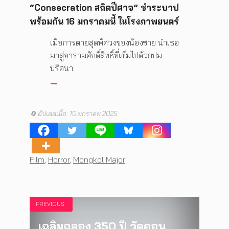
“Consecration สถิตปีศาจ”
ชำระบาป
พร้อมกัน
16 มกราคมนี้
ในโรงภาพยนตร์
เมื่อการตายสุดพิศวงของน้องชาย นำเธอ
มาสู่อารามศักดิ์สิทธิ์ที่เต็มไปด้วยปม
ปริศนา
🔄 อัปเดตเมื่อ: 10 มกราคม 2025
Tags
Film
,
Horror
,
Mongkol Major
PREVIOUS
เฉลิมฉลอง 350 ปี วัดคอน