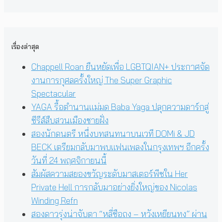
เรื่องล่าสุด
Chappell Roan ยืนหยัดเพื่อ LGBTQIAN+ ประกาศจัด
งานการกุศลครั้งใหญ่ The Super Graphic
Spectacular
YAGA รื้อตำนานแม่มด Baba Yaga ปลุกความดาร์กสู่
ซีรีส์สืบสวนเมืองชายฝั่ง
สองนักดนตรี หนึ่งบทสนทนาบนเวที DOMi & JD
BECK เตรียมกลับมาพบแฟนเพลงในกรุงเทพฯ อีกครั้ง
วันที่ 24 พฤศจิกายนนี้
สัมผัสความสยองขวัญระดับมาสเตอร์พีซใน Her
Private Hell การกลับมาอย่างยิ่งใหญ่ของ Nicolas
Winding Refn
สองดาวรุ่งน่าจับตา “หลี่ซือถง – หวังเหยียนทง” ผ่าน