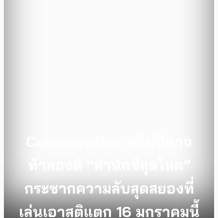
Consecration สถิตปีศาจ
ท้าลองดี “สำนักชีสุดโหด”
กระชากความลับสุดสยองที่
เล่นเอาสติแตก 16 มกราคมนี้