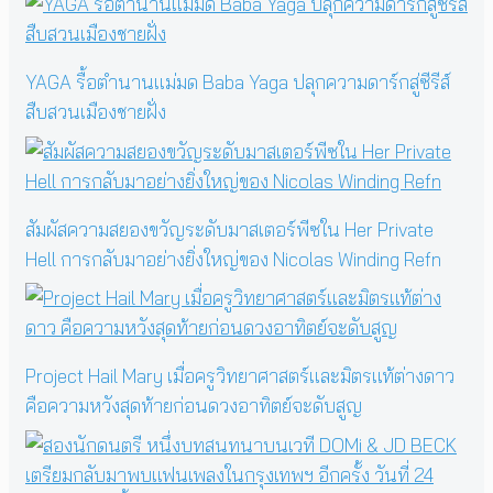
YAGA รื้อตำนานแม่มด Baba Yaga ปลุกความดาร์กสู่ซีรีส์
สืบสวนเมืองชายฝั่ง
สัมผัสความสยองขวัญระดับมาสเตอร์พีซใน Her Private
Hell การกลับมาอย่างยิ่งใหญ่ของ Nicolas Winding Refn
Project Hail Mary เมื่อครูวิทยาศาสตร์และมิตรแท้ต่างดาว
คือความหวังสุดท้ายก่อนดวงอาทิตย์จะดับสูญ