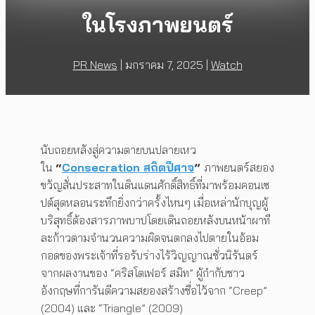
ในโรงภาพยนตร์
PR News
|
มกราคม 7, 2025
|
Watch
นับถอยหลังสู่ความตายบนปลายเหว
ใน
“
Consecration สถิตปีศาจ
”
ภาพยนตร์สยอง
ขวัญสั่นประสาทในดินแดนศักดิ์สิทธิ์ที่มาพร้อมคอนเซ
ปต์สุดหลอนระทึกยิ่งกว่าครั้งไหนๆ เมื่อเหล่านักบุญผู้
บริสุทธิ์ต้องสารภาพบาปโดยเดินถอยหลังบนหน้าผาที
ละก้าวตามจำนวนความผิดจนตกลงไปตายในอ้อม
กอดของพระเจ้าที่รอรับร่างไร้วิญญาณชั่วนิรันดร์
จากผลงานของ “คริสโตเฟอร์ สมิท” ผู้กำกับชาว
อังกฤษที่การันตีความสยองสร้างชื่อไว้จาก “Creep”
(2004) และ “Triangle” (2009)