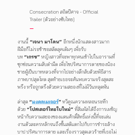
Consecration สถิตปีศาจ - Official
Trailer [ตัวอย่างซับไทย]
งานนี้
“เจนา มาโลน”
อีกหนึ่งนักแสดงสาวมาก
ฝีมือก็ไม่รอช้าขอสลัดลุคเดิมๆ เพื่อรับ
บท
“เกรซ”
หญิงสาวที่จะพาทุกคนเข้าไปในอารามที่
ซุกซ่อนความลับดำมืด เพื่อไขปริศนาการตายของน้อง
ชายผู้เป็นบาทหลวงที่จากไปอย่างลึกลับด้วยพิธีสาร
ภาพบาปสุดโหด สุดท้ายเธอจะค้นพบความจริงสุดสะ
พรึง หรือถูกตรึงด้วยความสยองที่ไม่มีวันหลุดพ้น
ล่าสุด
“
มงคลเมเจอร์
”
ทวีคูณความหลอนระทึก
ด้วย
“โปสเตอร์ไทยใบใหม่”
ที่สัมผัสได้ถึงการเผชิญ
หน้ากับความสยองของแดนศักดิ์สิทธิ์แห่งนี้ที่จะเล่น
งานตัวละครหลักจนถึงขั้นสติแตกไปกับการชำระล้าง
บาป ปริศนาการตาย และเรื่องราวสุดเลวร้ายที่เธอไม่