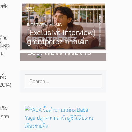
ดยซิง
‘One Day In The Sun’
พร้อมโชว์สุดพิเศษใน
INTERVIEW
,
MUSIC
กรุงเทพ 17 ตุลาคม
[Exclusive Interview]
2026 นี้
WATCH
,
LGBTQIAN+
ด้วย
grentperez จากเด็ก
I Wish You All the
้มชุด
อายุ 12 ปีที่ร้องเพลงใน
Best เรื่องราวของวัย
าม
ห้องนอน สู่การแสดง
รุ่นนอนไบนารี่ กับ
คอนเสิร์ตต่อหน้าคนนับ
ครอบครัวที่เขาเลือกได้
หมื่น
ั้ง
Search
เอง ผลงานการกำกับ
(2014)
for:
ภาพยนตร์เรื่องแรกของ
Tommy Dorfman
เดิม
Y
A
ร อาจ
G
A