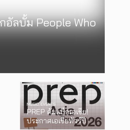
ากอัลบั้ม People Who
MUSIC
,
EVENTS
PREP คัมแบ็กเอเชีย!
ประกาศเอเชียทัวร์ปี
2026 ต้อนรับ EP ใหม่