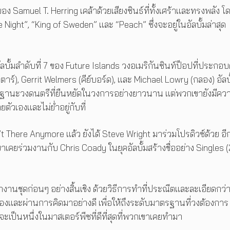
ของ Samuel T. Herring เคล้าด้วยเสียงซินธ์ที่ทั้งเศร้าและทรงพลัง โ
e Night”, “King of Sweden” และ “Peach” ซึ่งจะอยู่ในอัลบั้มล่าสุด
บั้มลำดับที่ 7 ของ Future Islands วงอเมริกันซินท์ป็อปที่ประกอบ
ตาร์), Gerrit Welmers (คีย์บอร์ด), และ Michael Lowry (กลอง) อัลบั
 ในฐานะวงดนตรีที่ยืนหยัดในวงการอย่างยาวนาน แต่พวกเขายังมีคว
วเองและไม่ย่ำอยู่กับที่
here Anymore แล้ว ยังได้ Steve Wright มาร่วมโปรดิวซ์ด้วย อีกท
าเคยร่วมงานกับ Chris Coady ในยุคอัลบั้มสร้างชื่ออย่าง Singles 
นชุดก่อนๆ อย่างสิ้นเชิง ด้วยวิธีการทำที่ประณีตและละเอียดกว่า
รองและผ่านการคิดมาอย่างดี เพื่อให้ถึงระดับมาตรฐานที่วงต้องกา
ะเป็นหนึ่งในมาสเตอร์พีซที่ดีที่สุดที่พวกเขาเคยทำมา