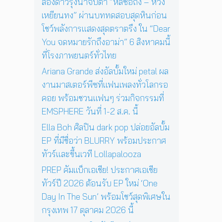
ช
สองดาวรุ่งน่าจับตา “หลี่ซือถง – หวัง
4
สู่
ว์
เหยียนทง” ผ่านบททดสอบสุดหินก่อน
พ
ก
สุ
ฤ
า
โชว์พลังการแสดงสุดตราตรึง ใน “Dear
ด
ศ
ร
You จดหมายรักถึงอาม่า” 6 สิงหาคมนี้
พิ
จิ
แ
เ
ที่โรงภาพยนตร์ทั่วไทย
ก
ส
ศ
า
ด
Ariana Grande ส่งอัลบั้มใหม่ petal ผล
ษ
ย
ง
ใ
งานมาสเตอร์พีซที่แฟนเพลงทั่วโลกรอ
น
ค
น
คอย พร้อมชวนแฟนๆ ร่วมกิจกรรมที่
นี้
อ
ก
EMSPHERE วันที่ 1-2 ส.ค. นี้
น
รุ
เ
ง
Ella Boh ศิลปิน dark pop ปล่อยอัลบั้ม
สิ
เ
EP ที่มีชื่อว่า BLURRY พร้อมประกาศ
ร์
ท
ต
ทัวร์และขึ้นเวที Lollapalooza
พ
ต่
1
PREP คัมแบ็กเอเชีย! ประกาศเอเชีย
อ
7
ทัวร์ปี 2026 ต้อนรับ EP ใหม่ ‘One
ห
ตุ
น้
Day In The Sun’ พร้อมโชว์สุดพิเศษใน
ล
า
า
กรุงเทพ 17 ตุลาคม 2026 นี้
ค
ค