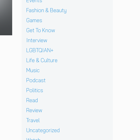
แ
Events
J
v
า
l
เ
ท้
D
i
Fashion & Beauty
ย
l
ชี
ต่
B
e
ฝั่
ก
ย
า
Games
E
w
ง
า
ทั
ง
C
]
Get To Know
ร
ว
ด
K
g
ก
ร์
า
Interview
เ
r
ลั
ปี
ว
ต
e
LGBTQIAN+
บ
2
คื
รี
n
ม
0
อ
Life & Culture
ย
t
า
2
ค
ม
p
อ
Music
6
ว
ก
e
ย่
ต้
า
Podcast
ลั
r
า
อ
ม
บ
e
ง
น
Politics
ห
ม
z
ยิ่
รั
วั
Read
า
จ
ง
บ
ง
พ
า
ใ
E
Review
สุ
บ
ก
ห
P
ด
Travel
แ
เ
ญ่
ใ
ท้
ฟ
ด็
ข
ห
Uncategorized
า
น
ก
อ
ม่
ย