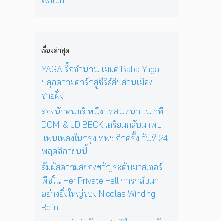
Watch
เ
อ
ง
‘
ก่
พ
า
N
O
อ
ล
ยุ
i
n
น
ง
1
c
e
ด
ใ
2
o
D
ว
เรื่องล่าสุด
น
ปี
l
a
ง
ก
ที่
a
y
YAGA รื้อตำนานแม่มด Baba Yaga
อ
รุ
ร้
s
I
า
ปลุกความดาร์กสู่ซีรีส์สืบสวนเมือง
ง
อ
W
n
ทิ
เ
ง
ชายฝั่ง
i
T
ต
ท
เ
n
h
ย์
สองนักดนตรี หนึ่งบทสนทนาบนเวที
พ
พ
d
e
จ
DOMi & JD BECK เตรียมกลับมาพบ
ฯ
ล
i
S
ะ
อี
ง
แฟนเพลงในกรุงเทพฯ อีกครั้ง วันที่ 24
n
u
ดั
ก
ใ
g
n
พฤศจิกายนนี้
บ
ค
น
R
’
สู
รั้
ห้
สัมผัสความสยองขวัญระดับมาสเตอร์
e
พ
ญ
ง
อ
f
ร้
พีซใน Her Private Hell การกลับมา
วั
ง
n
อ
อย่างยิ่งใหญ่ของ Nicolas Winding
น
น
ม
Refn
ที่
อ
โ
2
น