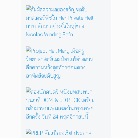
รื้
อ
สั
ตำ
ม
น
ผั
า
ส
น
ค
แ
ว
ม่
า
P
ม
ม
r
ด
ส
o
B
ย
j
a
อ
e
b
ง
c
a
ข
t
ส
Y
วั
H
อ
a
ญ
a
ง
g
ร
i
นั
a
ะ
l
ก
ป
ดั
M
ด
ลุ
บ
a
น
ก
ม
P
r
ต
ค
า