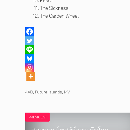
Peach
The Sickness
The Garden Wheel
Tags
4AD
,
Future Islands
,
MV
PREVIOUS