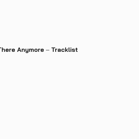
 There Anymore
–
Tracklist