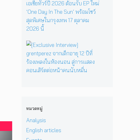
R
y
รี
ว
ส
E
เ
ห
า
เ
P
มื่
นึ่
ม
ต
คั
อ
ง
ด
อ
ม
ค
บ
า
ร์
แ
รู
ท
ร์
พี
บ็
วิ
ส
[
ก
ซ
ก
ท
น
E
สู่
ใ
เ
ย
ท
x
ซี
น
อ
า
น
c
รี
H
เ
ศ
า
l
ส์
e
ชี
า
บ
u
สื
r
ย
ส
น
s
บ
P
!
ต
เ
i
ส
r
ป
ร์
ว
v
ว
i
ร
แ
ที
e
น
v
ะ
ล
หมวดหมู่
D
I
เ
a
ก
ะ
O
n
มื
t
า
Analysis
มิ
M
t
อ
e
ศ
ต
i
e
English articles
ง
H
เ
ร
&
r
ช
e
อ