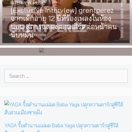
INTERVIEW
,
MUSIC
WATCH
,
LGBTQIAN+
[Exclusive Interview] grentperez
I Wish You All the Best เรื่องราวของ
จากเด็กอายุ 12 ปีที่ร้องเพลงในห้อง
วัยรุ่นนอนไบนารี่ กับครอบครัวที่เขา
นอน สู่การแสดงคอนเสิร์ตต่อหน้าคน
เลือกได้เอง ผลงานการกำกับ
นับหมื่น
ภาพยนตร์เรื่องแรกของ Tommy
Dorfman
Search
for:
YAGA รื้อตำนานแม่มด Baba Yaga ปลุกความดาร์กสู่ซีรีส์