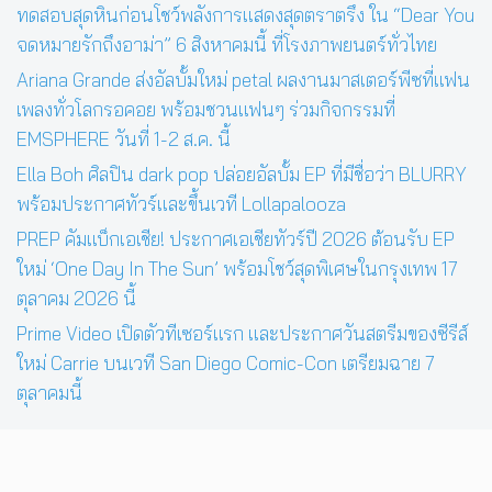
ทดสอบสุดหินก่อนโชว์พลังการแสดงสุดตราตรึง ใน “Dear You
จดหมายรักถึงอาม่า” 6 สิงหาคมนี้ ที่โรงภาพยนตร์ทั่วไทย
Ariana Grande ส่งอัลบั้มใหม่ petal ผลงานมาสเตอร์พีซที่แฟน
เพลงทั่วโลกรอคอย พร้อมชวนแฟนๆ ร่วมกิจกรรมที่
EMSPHERE วันที่ 1-2 ส.ค. นี้
Ella Boh ศิลปิน dark pop ปล่อยอัลบั้ม EP ที่มีชื่อว่า BLURRY
พร้อมประกาศทัวร์และขึ้นเวที Lollapalooza
PREP คัมแบ็กเอเชีย! ประกาศเอเชียทัวร์ปี 2026 ต้อนรับ EP
ใหม่ ‘One Day In The Sun’ พร้อมโชว์สุดพิเศษในกรุงเทพ 17
ตุลาคม 2026 นี้
Prime Video เปิดตัวทีเซอร์แรก และประกาศวันสตรีมของซีรีส์
ใหม่ Carrie บนเวที San Diego Comic-Con เตรียมฉาย 7
ตุลาคมนี้