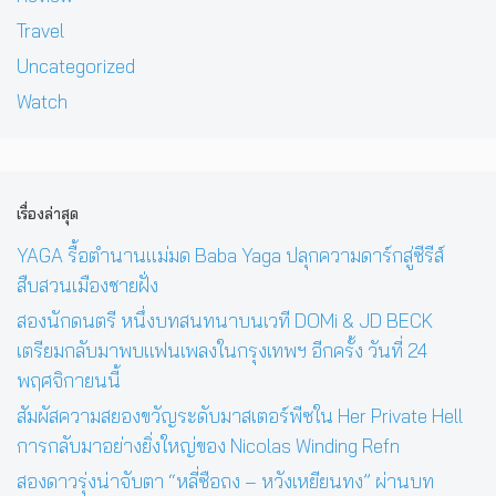
Travel
Uncategorized
Watch
เรื่องล่าสุด
YAGA รื้อตำนานแม่มด Baba Yaga ปลุกความดาร์กสู่ซีรีส์
สืบสวนเมืองชายฝั่ง
สองนักดนตรี หนึ่งบทสนทนาบนเวที DOMi & JD BECK
เตรียมกลับมาพบแฟนเพลงในกรุงเทพฯ อีกครั้ง วันที่ 24
พฤศจิกายนนี้
สัมผัสความสยองขวัญระดับมาสเตอร์พีซใน Her Private Hell
การกลับมาอย่างยิ่งใหญ่ของ Nicolas Winding Refn
สองดาวรุ่งน่าจับตา “หลี่ซือถง – หวังเหยียนทง” ผ่านบท