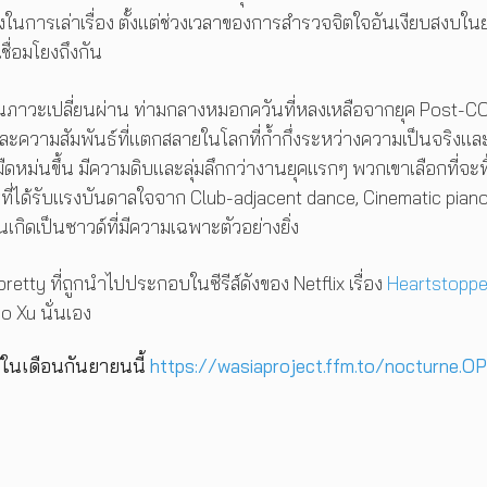
ในการเล่าเรื่อง ตั้งแต่ช่วงเวลาของการสำรวจจิตใจอันเงียบสงบใน
ชื่อมโยงถึงกัน
ยู่ในภาวะเปลี่ยนผ่าน ท่ามกลางหมอกควันที่หลงเหลือจากยุค Post-
และความสัมพันธ์ที่แตกสลายในโลกที่ก้ำกึ่งระหว่างความเป็นจริงแล
ที่มืดหม่นขึ้น มีความดิบและลุ่มลึกกว่างานยุคแรกๆ พวกเขาเลือกที่จะทิ
รีที่ได้รับแรงบันดาลใจจาก Club-adjacent dance, Cinematic pian
กิดเป็นซาวด์ที่มีความเฉพาะตัวอย่างยิ่ง
etty ที่ถูกนำไปประกอบในซีรีส์ดังของ Netflix เรื่อง
Heartstoppe
o Xu นั่นเอง
ด้ในเดือนกันยายนนี้
https://wasiaproject.ffm.to/nocturne.O