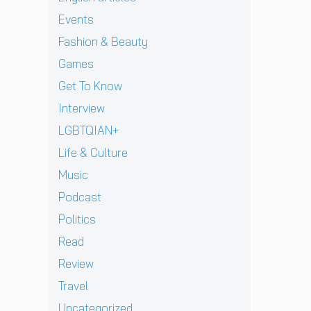
เ
ส
r
ป
ร์
ค
ว
ว
i
Events
ร
แ
รั้
ที
น
v
ะ
ล
Fashion & Beauty
ง
D
เ
a
ก
ะ
ใ
O
มื
t
Games
า
มิ
ห
M
อ
e
ศ
ต
ญ่
Get To Know
i
ง
H
เ
ร
T
&
ช
e
อ
Interview
แ
h
J
า
l
เ
ท้
e
LGBTQIAN+
D
ย
l
ชี
ต่
S
B
ฝั่
ก
ย
Life & Culture
า
u
E
ง
า
ทั
ง
p
Music
C
ร
ว
ด
e
K
ก
ร์
Podcast
า
r
เ
ลั
ปี
ว
G
ต
Politics
บ
2
คื
r
รี
ม
0
Read
อ
a
ย
า
2
ค
p
ม
Review
อ
6
ว
h
ก
ย่
ต้
Travel
า
i
ลั
า
อ
ม
c
บ
Uncategorized
ง