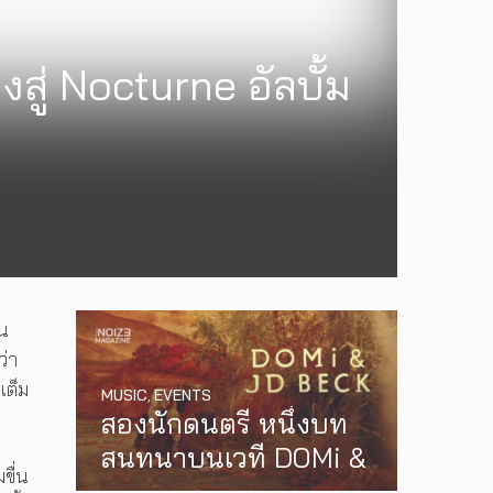
สู่ Nocturne อัลบั้ม
ใน
ว่า
เต็ม
MUSIC
,
EVENTS
สองนักดนตรี หนึ่งบท
สนทนาบนเวที DOMi &
ขื่น
JD BECK เตรียมกลับ