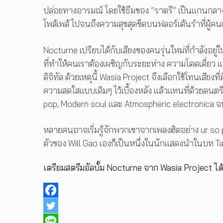
ปล่อยทางอารมณ์ โดยใช้ธีมของ “ราตรี” เป็นแกนกลาง
โพล้เพล้ ไปจนถึงความสุขสุดขีดบนฟลอร์เต้นรำที่ผู้คนเ
Nocturne เปรียบได้กับเสียงของคนรุ่นใหม่ที่กำลังอ
ที่ทำให้คนเราต้องเผชิญกับระยะห่าง ความโดดเดี่ยว 
ดิจิทัล ด้วยเหตุนี้ Wasia Project จึงเลือกใช้โทนเสียง
ความสดใสแบบเดิมๆ ไว้เบื้องหลัง แล้วแทนที่ด้วยดนต
pop, Modern soul และ Atmospheric electronica จนเ
หลายคนอาจเริ่มรู้จักพวกเขาจากเพลงฮิตอย่าง ur so pr
ตัวของ Will Gao เองก็เป็นหนึ่งในนักแสดงนำในบท Ta
เตรียมสตรีมอัลบั้ม Nocturne จาก Wasia Project ไ