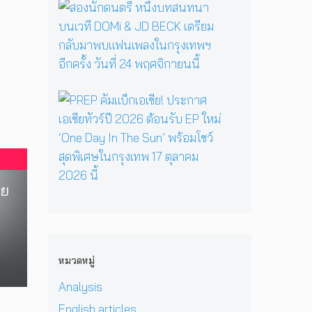
Q
ส
Y
วั
H
I
อ
a
ญ
a
A
ง
g
ร
i
N
นั
a
ะ
l
+
ก
ป
ดั
M
ป
ด
ลุ
บ
a
ร
น
ก
ม
P
r
ะ
ต
ค
า
R
y
ก
รี
ว
ส
E
เ
า
ห
า
เ
P
มื่
ศ
นึ่
ม
ต
คั
อ
จั
ง
ด
อ
ม
ค
ด
บ
า
ร์
แ
อย
รู
ง
ท
ร์
พี
บ็
วิ
า
ส
ก
ซ
ก
ท
น
น
สู่
ใ
เ
ย
ก
ท
ซี
น
อ
า
า
น
รี
H
เ
หมวดหมู่
ศ
ร
า
ส์
e
ชี
า
กุ
บ
สื
Analysis
r
ย
ส
ศ
น
บ
P
!
ต
English articles
ล