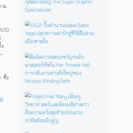
p
ยาม
p
e
l
Y
l
COVID
A
R
G
ะ
o
A
้ง
a
รื้
n
o-
อ
สั
ยื
ตำ
ม
น
น
ผั
ห
า
ส
r
ซึ่ง
ยั
น
ค
ด
แ
ว
เ
ม่
า
P
พื่
ม
ม
PR
r
อ
ด
ส
o
L
B
ย
j
G
a
อ
e
B
b
ง
c
T
a
ข
t