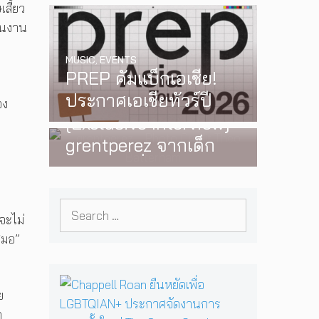
สี้ยว
มาพบแฟนเพลงใน
็นงาน
กรุงเทพฯ อีกครั้ง วันที่
MUSIC
,
EVENTS
24 พฤศจิกายนนี้
PREP คัมแบ็กเอเชีย!
บ
ประกาศเอเชียทัวร์ปี
อง
INTERVIEW
,
MUSIC
2026 ต้อนรับ EP ใหม่
[Exclusive Interview]
‘One Day In The Sun’
grentperez จากเด็ก
พร้อมโชว์สุดพิเศษใน
อายุ 12 ปีที่ร้องเพลงใน
กรุงเทพ 17 ตุลาคม
ห้องนอน สู่การแสดง
2026 นี้
Search
คอนเสิร์ตต่อหน้าคนนับ
จะไม่
for:
หมื่น
สมอ”
C
ย
h
a
ด