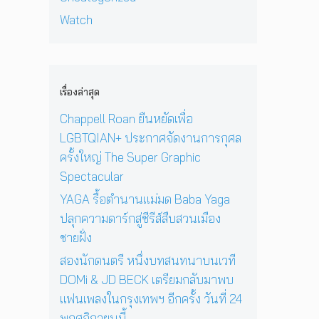
น
ห
S
ม
ยิ่
รั
Watch
วั
p
า
ง
บ
ง
e
พ
ใ
E
สุ
c
บ
ห
P
ด
t
แ
ญ่
ใ
ท้
a
ฟ
ข
ห
เรื่องล่าสุด
า
c
น
อ
ม่
ย
u
เ
Chappell Roan ยืนหยัดเพื่อ
ง
‘
ก่
l
พ
N
O
LGBTQIAN+ ประกาศจัดงานการกุศล
อ
a
ล
i
n
น
ครั้งใหญ่ The Super Graphic
r
ง
c
e
ด
ใ
Spectacular
o
D
ว
น
l
a
YAGA รื้อตำนานแม่มด Baba Yaga
ง
ก
a
y
อ
ปลุกความดาร์กสู่ซีรีส์สืบสวนเมือง
รุ
s
I
า
ง
ชายฝั่ง
W
n
ทิ
เ
i
T
ต
สองนักดนตรี หนึ่งบทสนทนาบนเวที
ท
n
h
ย์
พ
DOMi & JD BECK เตรียมกลับมาพบ
d
e
จ
ฯ
i
แฟนเพลงในกรุงเทพฯ อีกครั้ง วันที่ 24
S
ะ
อี
n
u
พฤศจิกายนนี้
ดั