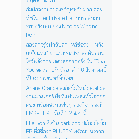
ก
g
n
บ
ค
สัมผัสความสยองขวัญระดับมาสเตอร์
R
’
สู
รั้
e
พ
พีซใน Her Private Hell การกลับมา
ญ
ง
f
ร้
อย่างยิ่งใหญ่ของ Nicolas Winding
วั
n
อ
Refn
น
ม
ที่
โ
สองดาวรุ่งน่าจับตา “หลี่ซือถง – หวัง
2
ช
เหยียนทง” ผ่านบททดสอบสุดหินก่อน
4
ว์
พ
โชว์พลังการแสดงสุดตราตรึง ใน “Dear
สุ
ฤ
You จดหมายรักถึงอาม่า” 6 สิงหาคมนี้
ด
ศ
พิ
ที่โรงภาพยนตร์ทั่วไทย
จิ
เ
ก
Ariana Grande ส่งอัลบั้มใหม่ petal ผล
ศ
า
ษ
งานมาสเตอร์พีซที่แฟนเพลงทั่วโลกรอ
ย
ใ
คอย พร้อมชวนแฟนๆ ร่วมกิจกรรมที่
น
น
นี้
EMSPHERE วันที่ 1-2 ส.ค. นี้
ก
รุ
Ella Boh ศิลปิน dark pop ปล่อยอัลบั้ม
ง
EP ที่มีชื่อว่า BLURRY พร้อมประกาศ
เ