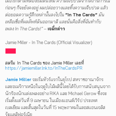
เมื่อไรก็ตามที่ต้องเริ่มต้นใหม่ ความเจ็บปวดจากสถานการณ์
ก่อนๆ ก็จะยังคงอยู่ ผมปล่อยวางและทิ้งความเจ็บปวด แล้ว
ต่อยอดความรู้สึกเหล่านั้นลงไปใน
“In The Cards”
มัน
เหลือเชื่อที่ผลลัพท์ดันออกมาดี และนั่นคือสิ่งที่ฉันทำกับ
เพลง In The Cards!” –
เจมี่กล่าว
Jamie Miller - In The Cards (Official Visualizer)
สตรีม In The Cards ของ Jamie Miller เลยที่
https://jamiemiller.lnk.to/InTheCardsPR
Jamie Miller
จะเริ่มทัวร์แรกในยุโรป สหราชอาณาจักร
และอเมริกาเหนือในฤดูใบไม้ผลินี้โดยได้รับการสนับสนุนจาก
นักร้องนักแต่งเพลงอย่าง RIKA และ Michael Gerow ซึ่งจะ
เริ่มตั้งแต่วันที่ 9 เมษายน ในเมืองแอนต์เวิร์ป ประเทศ
เบลเยียม และสิ้นสุดในวันที่ 15 พฤษภาคมในลอสแอนเจลิส
รัฐแคลิฟอร์เนีย