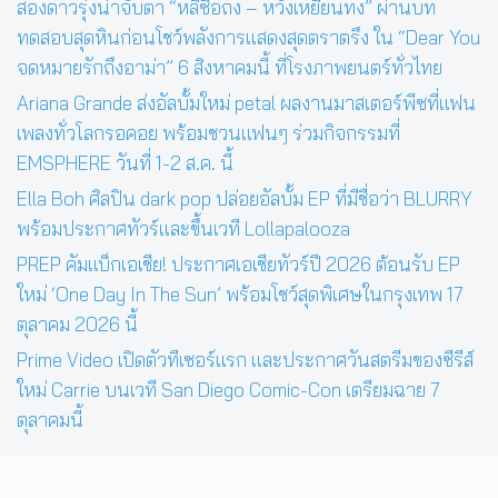
สองดาวรุ่งน่าจับตา “หลี่ซือถง – หวังเหยียนทง” ผ่านบท
ทดสอบสุดหินก่อนโชว์พลังการแสดงสุดตราตรึง ใน “Dear You
จดหมายรักถึงอาม่า” 6 สิงหาคมนี้ ที่โรงภาพยนตร์ทั่วไทย
Ariana Grande ส่งอัลบั้มใหม่ petal ผลงานมาสเตอร์พีซที่แฟน
เพลงทั่วโลกรอคอย พร้อมชวนแฟนๆ ร่วมกิจกรรมที่
EMSPHERE วันที่ 1-2 ส.ค. นี้
Ella Boh ศิลปิน dark pop ปล่อยอัลบั้ม EP ที่มีชื่อว่า BLURRY
พร้อมประกาศทัวร์และขึ้นเวที Lollapalooza
PREP คัมแบ็กเอเชีย! ประกาศเอเชียทัวร์ปี 2026 ต้อนรับ EP
ใหม่ ‘One Day In The Sun’ พร้อมโชว์สุดพิเศษในกรุงเทพ 17
ตุลาคม 2026 นี้
Prime Video เปิดตัวทีเซอร์แรก และประกาศวันสตรีมของซีรีส์
ใหม่ Carrie บนเวที San Diego Comic-Con เตรียมฉาย 7
ตุลาคมนี้