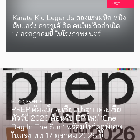
NEXT
Karate Kid Legends สองแรงผนึก หนึ่ง
ต้นแกร่ง คาราเต้ คิด คนใหม่ถือกำเนิด
17 กรกฎาคมนี้ ในโรงภาพยนตร์
MUSIC
,
EVENTS
PREP คัมแบ็กเอเชีย! ประกาศเอเชีย
INTERVIEW
,
MUSIC
WATCH
,
LGBTQIAN+
ทัวร์ปี 2026 ต้อนรับ EP ใหม่ ‘One
[Exclusive Interview] grentperez
I Wish You All the Best เรื่องราวของ
Day In The Sun’ พร้อมโชว์สุดพิเศษ
จากเด็กอายุ 12 ปีที่ร้องเพลงในห้อง
วัยรุ่นนอนไบนารี่ กับครอบครัวที่เขา
ในกรุงเทพ 17 ตุลาคม 2026 นี้
นอน สู่การแสดงคอนเสิร์ตต่อหน้าคน
เลือกได้เอง ผลงานการกำกับ