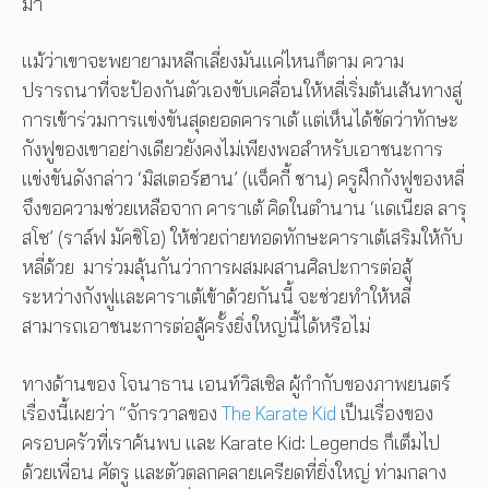
มา
แม้ว่าเขาจะพยายามหลีกเลี่ยงมันแค่ไหนก็ตาม ความ
ปรารถนาที่จะป้องกันตัวเองขับเคลื่อนให้หลี่เริ่มต้นเส้นทางสู่
การเข้าร่วมการแข่งขันสุดยอดคาราเต้ แต่เห็นได้ชัดว่าทักษะ
กังฟูของเขาอย่างเดียวยังคงไม่เพียงพอสำหรับเอาชนะการ
แข่งขันดังกล่าว ‘มิสเตอร์ฮาน’ (แจ็คกี้ ชาน) ครูฝึกกังฟูของหลี่
จึงขอความช่วยเหลือจาก คาราเต้ คิดในตำนาน ‘แดเนียล ลารุ
สโซ’ (ราล์ฟ มัคชิโอ) ให้ช่วยถ่ายทอดทักษะคาราเต้เสริมให้กับ
หลี่ด้วย มาร่วมลุ้นกันว่าการผสมผสานศิลปะการต่อสู้
ระหว่างกังฟูและคาราเต้เข้าด้วยกันนี้ จะช่วยทำให้หลี่
สามารถเอาชนะการต่อสู้ครั้งยิ่งใหญ่นี้ได้หรือไม่
ทางด้านของ โจนาธาน เอนท์วิสเซิล ผู้กำกับของภาพยนตร์
เรื่องนี้เผยว่า “จักรวาลของ
The Karate Kid
เป็นเรื่องของ
ครอบครัวที่เราค้นพบ และ Karate Kid: Legends ก็เต็มไป
ด้วยเพื่อน ศัตรู และตัวตลกคลายเครียดที่ยิ่งใหญ่ ท่ามกลาง