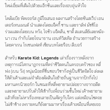
ใหม่เอี่ยมที่เต็มไปด้วยแอ็กชันและเรื่องอบอุ่นหัวใจ
โคลัมเบีย พิคเจอร์ส ภูมิใจเสนอ ผลงานสร้างโดยซันสเว็ป เอน
เตอร์เทนเมนต์ นำแสดงโดยแจ็คกี้ ชาน และราล์ฟ มัชชิโอ
ร่วมแสดงโดยเบน หวัง, โจชัว แจ็คสัน, ซาดี้ สแตนลีย์และหมิง-
นา เวน กำกับโดยโจนาธาน เอนท์วิสเทิล อำนวยการสร้าง
โดยคาเรน โรเซนเฟลท์ เขียนบทโดยร็อบ ลีเบอร์
สำหรับ
Karate Kid: Legends
เล่าเรื่องราวหลังจาก
เหตุการณ์โศกนาฏกรรมที่คร่าชีวิตคนในครอบครัวของ หลี่
ฟง (เบน วัง) หนุ่มน้อยที่ชื่นชอบวิชากังฟูเป็นชีวิตจิตใจ ส่งผล
ให้ตัวเค้าและแม่จำต้องตัดสินใจย้ายถิ่นฐานจากปักกิ่งไป
มหานครนิวยอร์ก ในขณะที่หลี่พยายามปล่อยวางจากอดีต
และพยายามปรับตัวให้เข้ากับเพื่อนร่วมชั้นใหม่ เค้าพยายาม
แล้วที่จะไม่หาเรื่องทะเลาะเป็นศัตรูกับใคร แต่เหมือนโชคจะ
ไม่เข้าข้าง เพราะคนก็ยังตามมาหาเรื่องเค้าเหมือนที่เคยเจอ