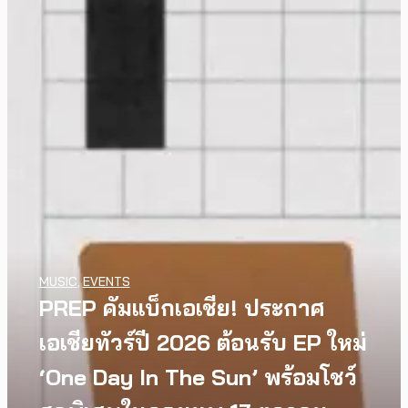
MUSIC
,
EVENTS
PREP คัมแบ็กเอเชีย! ประกาศ
เอเชียทัวร์ปี 2026 ต้อนรับ EP ใหม่
WATCH
,
LGBTQIAN+
INTERVIEW
,
MUSIC
I Wish You All the Best เรื่องราว
[Exclusive Interview]
‘One Day In The Sun’ พร้อมโชว์
ของวัยรุ่นนอนไบนารี่ กับ