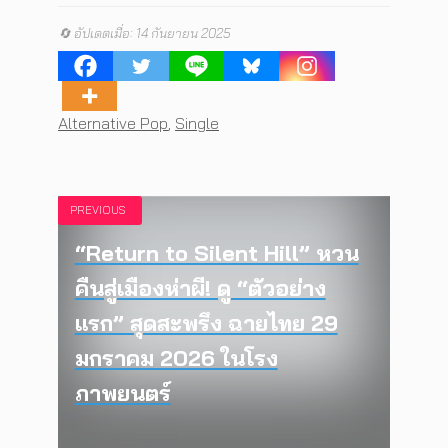
🔄 อัปเดตเมื่อ: 14 กันยายน 2025
Tags
Alternative Pop
,
Single
PREVIOUS
“Return to Silent Hill” หวน
คืนสู่เมืองห่าผี! ดู “ตัวอย่าง
แรก” สุดสะพรึง ฉายไทย 29
มกราคม 2026 ในโรง
ภาพยนตร์