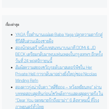
เรื่องล่าสุด
YAGA รื้อตำนานแม่มด Baba Yaga ปลุกความดาร์กสู่
ซีรีส์สืบสวนเมืองชายฝั่ง
สองนักดนตรี หนึ่งบทสนทนาบนเวที DOMi & JD
BECK เตรียมกลับมาพบแฟนเพลงในกรุงเทพฯ อีกครั้ง
วันที่ 24 พฤศจิกายนนี้
สัมผัสความสยองขวัญระดับมาสเตอร์พีซใน Her
Private Hell การกลับมาอย่างยิ่งใหญ่ของ Nicolas
Winding Refn
สองดาวรุ่งน่าจับตา “หลี่ซือถง – หวังเหยียนทง” ผ่าน
บททดสอบสุดหินก่อนโชว์พลังการแสดงสุดตราตรึง ใน
“Dear You จดหมายรักถึงอาม่า” 6 สิงหาคมนี้ ที่โรง
ภาพยนตร์ทั่วไทย