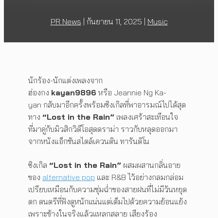
PR News
|
กันยายน 11, 2025
|
Music
นักร้อง-นักแต่งเพลงจาก
ฮ่องกง
kayan9896
หรือ Jeannie Ng Ka-
yan กลับมาอีกครั้งพร้อมซิงเกิลที่พาอารมณ์ไปได้สุด
ทาง
“Lost in the Rain”
เพลงเศร้าสะเทือนใจ
ที่มาคู่กับมิวสิกวิดีโอสุดดราม่า ราวกับหลุดออกมา
จากหนังแอ็กชันสไตล์เควนติน ทารันติโน
ซิงเกิล
“Lost in the Rain”
ผสมผสานกลิ่นอาย
ของ
alternative pop
และ R&B ไว้อย่างกลมกล่อม
เปรียบเหมือนกับความชุ่มฉ่ำของสายฝนที่ไม่มีวันหยุด
ตก ดนตรีที่ฟังดูหนักแน่นแต่เต็มไปด้วยความย้อนแย้ง
เพราะข้างในจริงแล้วแหลกสลาย เสียงร้อง