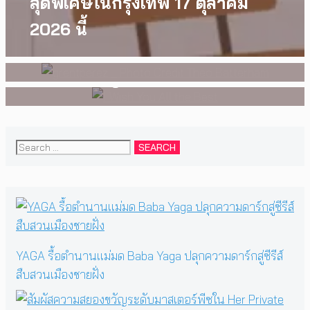
grentperez จากเด็กอายุ 12 ปีที่
สุดพิเศษในกรุงเทพ 17 ตุลาคม
ครอบครัวที่เขาเลือกได้เอง ผล
ร้องเพลงในห้องนอน สู่การแสดง
2026 นี้
งานการกำกับภาพยนตร์เรื่องแรก
คอนเสิร์ตต่อหน้าคนนับหมื่น
ของ Tommy Dorfman
Search
for:
YAGA รื้อตำนานแม่มด Baba Yaga ปลุกความดาร์กสู่ซีรีส์
สืบสวนเมืองชายฝั่ง