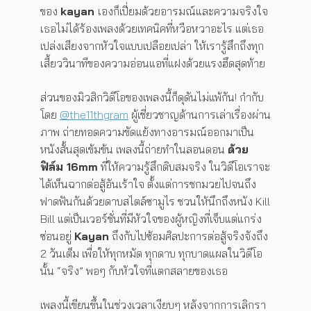
ของ
kayan
เองก็เปี่ยมด้วยอารมณ์และความจริงใจ
เธอไม่ได้ร้องเพลงด้วยเทคนิคที่หวือหวาอะไร แต่เธอ
เปล่งเสียงจากหัวใจแบบเปลือยเปล่า ให้เรารู้สึกถึงทุก
เสี้ยววินาทีของความอ่อนแอที่แฝงด้วยแรงฮึดสุดท้าย
ส่วนของมิวสิกวิดีโอของเพลงนี้ก็ดุดันไม่แพ้กัน! กำกับ
โดย
@the11thgram
ผู้เชี่ยวชาญด้านการเล่าเรื่องผ่าน
ภาพ ถ่ายทอดความขัดแย้งทางอารมณ์ออกมาเป็น
หนังสั้นสุดเข้มข้น เพลงนี้ถ่ายทำในลอนดอน
ด้วย
ฟิล์ม 16
mm
ที่ให้ความรู้สึกดิบสมจริง ในวิดีโอเราจะ
ได้เห็นฉากต่อสู้อันเร้าใจ ตั้งแต่การชกมวยไปจนถึง
ฟาดฟันกันด้วยดาบสไตล์ซามูไร ชวนให้นึกถึงหนัง Kill
Bill แต่เป็นเวอร์ชั่นที่มีหัวใจของผู้หญิงที่เจ็บแต่แกร่ง
ซ่อนอยู่
Kayan
ถึงกับไปซ้อมศิลปะการต่อสู้จริงจังถึง
2 วันเต็ม เพื่อให้ทุกหมัด ทุกดาบ ทุกบาดแผลในวิดีโอ
นั้น “จริง” พอๆ กับหัวใจที่แตกสลายของเธอ
เพลงนี้เขียนขึ้นในช่วงเวลาเงียบๆ หลังจากการเลิกรา