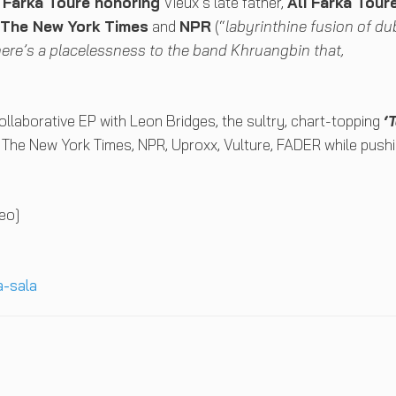
Farka Touré honoring
Vieux’s late father,
Ali Farka Tour
The New York Times
and
NPR
(“
labyrinthine fusion of du
here’s a placelessness to the band Khruangbin that,
llaborative EP with Leon Bridges, the sultry, chart-topping
‘
m The New York Times, NPR, Uproxx, Vulture, FADER while push
eo]
a-sala