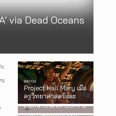
A’ via Dead Oceans
ry
ong
WATCH
Project Hail Mary เมื่อ
MUSIC
,
EVENTS
ครูวิทยาศาสตร์และ
สองนักดนตรี หนึ่งบท
MUSIC
,
EVENTS
มิตรแท้ต่างดาว คือ
สนทนาบนเวที DOMi &
PREP คัมแบ็กเอเชีย!
e
ความหวังสุดท้ายก่อน
JD BECK เตรียมกลับ
ประกาศเอเชียทัวร์ปี