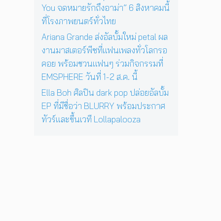
You จดหมายรักถึงอาม่า” 6 สิงหาคมนี้
2
4
ที่โรงภาพยนตร์ทั่วไทย
พ
Ariana Grande ส่งอัลบั้มใหม่ petal ผล
ฤ
งานมาสเตอร์พีซที่แฟนเพลงทั่วโลกรอ
ศ
จิ
คอย พร้อมชวนแฟนๆ ร่วมกิจกรรมที่
ก
EMSPHERE วันที่ 1-2 ส.ค. นี้
า
Ella Boh ศิลปิน dark pop ปล่อยอัลบั้ม
ย
น
EP ที่มีชื่อว่า BLURRY พร้อมประกาศ
นี้
ทัวร์และขึ้นเวที Lollapalooza