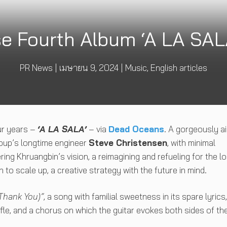
e Fourth Album ‘A LA SAL
PR News
|
เมษายน 9, 2024
|
Music
,
English articles
our years –
‘A LA SALA’
– via
Dead Oceans
. A gorgeously ai
roup’s longtime engineer
Steve Christensen
, with minimal
ing Khruangbin’s vision, a reimagining and refueling for the l
o scale up, a creative strategy with the future in mind.
Thank You)”
, a song with familial sweetness in its spare lyrics,
fle, and a chorus on which the guitar evokes both sides of th