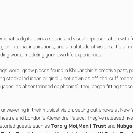
mphatically its own: a sound and visual representation with 
 on internal inspirations, and a multitude of visions. It’s a m
nding world, modeling your own life experiences.
ongs were jigsaw pieces found in Khruangbin’s creative past, p
ing stockpiled ideas originally set down as off-the-cuff recor
ages, as absentminded epiphanies), they began fitting those
unwavering in their musical vision, selling out shows at New 
Theatre and London’s Alexandra Palace. They’ve released five 
 storied guests such as
Toro y Moi,Men I Trust
and
Nubya