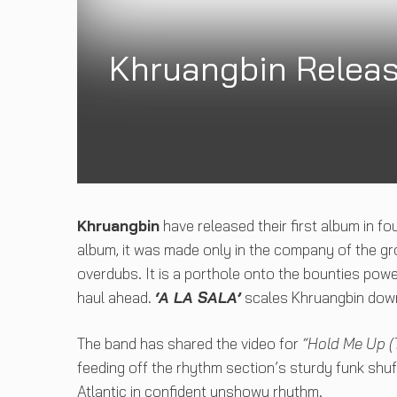
Khruangbin Releas
Khruangbin
have released their first album in f
album, it was made only in the company of the g
overdubs. It is a porthole onto the bounties power
haul ahead.
‘A LA SALA’
scales Khruangbin down t
The band has shared the video for
“Hold Me Up (
feeding off the rhythm section’s sturdy funk shuf
Atlantic in confident unshowy rhythm.