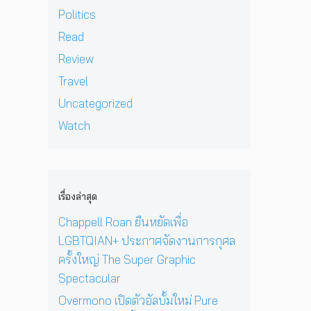
ร
T
&
ช
e
Politics
แ
h
J
า
l
ท้
e
Read
D
ย
l
ต่
S
B
ฝั่
ก
Review
า
u
E
ง
า
ง
p
Travel
C
ร
ด
e
K
ก
Uncategorized
า
r
เ
ลั
ว
G
Watch
ต
บ
คื
r
รี
ม
อ
a
ย
า
ค
p
ม
อ
ว
h
ก
ย่
า
i
เรื่องล่าสุด
ลั
า
ม
c
บ
ง
Chappell Roan ยืนหยัดเพื่อ
ห
S
ม
ยิ่
วั
p
LGBTQIAN+ ประกาศจัดงานการกุศล
า
ง
ง
e
พ
ครั้งใหญ่ The Super Graphic
ใ
สุ
c
บ
ห
Spectacular
ด
t
แ
ญ่
ท้
a
Overmono เปิดตัวอัลบั้มใหม่ Pure
ฟ
ข
า