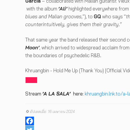
Garcia
– collaborated with Malian guitarist Vieux
with the album
‘Ali’
highlighted everywhere from
blues and Malian grooves
,”), to
GQ
who says “
t
counterintuitively, gives them their gravity
.”
That same year the band released their second co
Moon’
, which arrived to widespread acclaim fro
the boundaries of psychedelic R&B.
Khruangbin - Hold Me Up (Thank You) [Official Vid
Stream
‘A LA SALA’
here:
khruangbin.lnk.to/a-l
🔄 อัปเดตเมื่อ: 16 เมษายน 2024