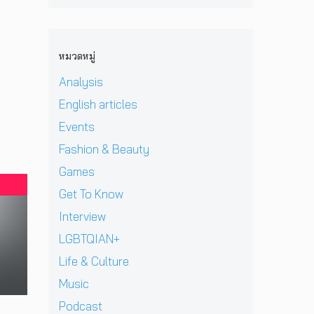
ก
ม
r
ะ
ต
ค
า
y
ก
รี
ว
ส
เ
า
ห
า
เ
มื่
ศ
หมวดหมู่
นึ่
ม
ต
อ
จั
ง
ด
อ
Analysis
ค
ด
บ
า
ร์
รู
ง
ท
English articles
ร์
พี
วิ
า
ส
ก
ซ
ท
Events
น
น
สู่
ใ
ย
ก
ท
Fashion & Beauty
ซี
น
า
า
น
รี
H
ศ
Games
ร
า
ส์
e
า
กุ
บ
สื
Get To Know
r
ส
ศ
น
บ
P
ต
Interview
ล
เ
ส
r
ร์
ค
ว
ว
LGBTQIAN+
i
แ
รั้
ที
น
v
ล
Life & Culture
ง
D
เ
a
ะ
ใ
O
มื
t
Music
มิ
ห
M
อ
e
ต
Podcast
ญ่
i
ง
H