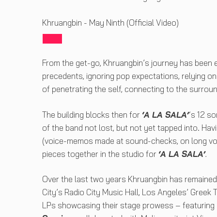
Khruangbin - May Ninth (Official Video)
From the get-go, Khruangbin’s journey has been e
precedents, ignoring pop expectations, relying only
of penetrating the self, connecting to the surrou
The building blocks then for
‘A LA SALA’
‘s 12 s
of the band not lost, but not yet tapped into. Hav
(voice-memos made at sound-checks, on long voy
pieces together in the studio for
‘A LA SALA’
.
Over the last two years Khruangbin has remained 
City’s Radio City Music Hall, Los Angeles’ Greek 
LPs showcasing their stage prowess – featuring