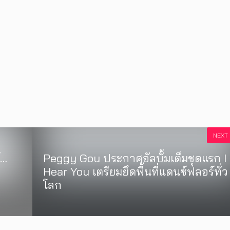
NEXT
์…
Peggy Gou ประกาศอัลบั้มเต็มชุดแรก I
Hear You เตรียมยึดพื้นที่แดนซ์ฟลอร์ทั่ว
โลก