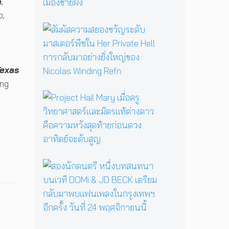
é
,
o
A
a
b,
รื้
n
อ
สั
ยื
ตำ
ม
น
น
ผั
ห
า
ส
ยั
Texas
น
ค
ด
แ
ว
ing
เ
ม่
า
P
พื่
ม
ม
r
อ
ด
ส
o
L
B
ย
j
G
a
อ
e
B
b
ง
c
T
a
ข
t
Q
ส
Y
วั
H
I
อ
a
ญ
a
A
ง
g
ร
i
N
นั
a
ะ
l
+
ก
ป
ดั
M
ป
ด
ลุ
บ
a
ร
น