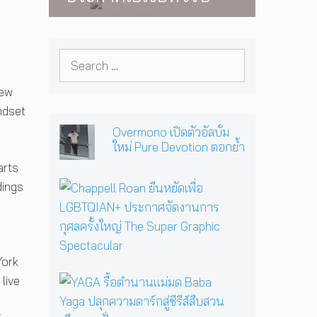
ดวงอาทิตย์จะดับสูญ
มาพบแฟนเพลงใน
2026 ต้อนรับ EP ใหม่
กรุงเทพฯ อีกครั้ง วันที่
‘One Day In The Sun’
24 พฤศจิกายนนี้
Search
พร้อมโชว์สุดพิเศษใน
for:
กรุงเทพ 17 ตุลาคม
few
2026 นี้
indset
Overmono เปิดตัวอัลบั้ม
ใหม่ Pure Devotion ตอกย้ำ
ตำแหน่งศิลปิน
arts
อิเล็กทรอนิกส์น่าจับตามอง
C
dings
แห่งยุค
h
a
p
p
e
York
l
Y
live
l
A
R
G