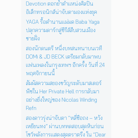
c
น
Devotion ตอกย้ำตำแหน่งศิลปิน
อ
ย
u
เ
ง
อิเล็กทรอนิกส์น่าจับตามองแห่งยุค
ก่
l
พ
N
อ
a
ล
YAGA รื้อตำนานแม่มด Baba Yaga
i
น
r
ง
c
ปลุกความดาร์กสู่ซีรีส์สืบสวนเมือง
ด
ใ
o
ว
ชายฝั่ง
น
l
ง
ก
สองนักดนตรี หนึ่งบทสนทนาบนเวที
a
อ
รุ
s
DOMi & JD BECK เตรียมกลับมาพบ
า
ง
W
ทิ
แฟนเพลงในกรุงเทพฯ อีกครั้ง วันที่ 24
เ
i
ต
ท
พฤศจิกายนนี้
n
ย์
พ
d
สัมผัสความสยองขวัญระดับมาสเตอร์
จ
ฯ
i
ะ
พีซใน Her Private Hell การกลับมา
อี
n
ดั
ก
อย่างยิ่งใหญ่ของ Nicolas Winding
g
บ
ค
R
Refn
สู
รั้
e
ญ
สองดาวรุ่งน่าจับตา “หลี่ซือถง – หวัง
ง
f
วั
เหยียนทง” ผ่านบททดสอบสุดหินก่อน
n
น
โชว์พลังการแสดงสุดตราตรึง ใน “Dear
ที่