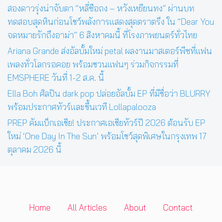
สองดาวรุ่งน่าจับตา “หลี่ซือถง – หวังเหยียนทง” ผ่านบท
ทดสอบสุดหินก่อนโชว์พลังการแสดงสุดตราตรึง ใน “Dear You
จดหมายรักถึงอาม่า” 6 สิงหาคมนี้ ที่โรงภาพยนตร์ทั่วไทย
Ariana Grande ส่งอัลบั้มใหม่ petal ผลงานมาสเตอร์พีซที่แฟน
เพลงทั่วโลกรอคอย พร้อมชวนแฟนๆ ร่วมกิจกรรมที่
EMSPHERE วันที่ 1-2 ส.ค. นี้
Ella Boh ศิลปิน dark pop ปล่อยอัลบั้ม EP ที่มีชื่อว่า BLURRY
พร้อมประกาศทัวร์และขึ้นเวที Lollapalooza
PREP คัมแบ็กเอเชีย! ประกาศเอเชียทัวร์ปี 2026 ต้อนรับ EP
ใหม่ ‘One Day In The Sun’ พร้อมโชว์สุดพิเศษในกรุงเทพ 17
ตุลาคม 2026 นี้
Home
All Articles
About
Contact