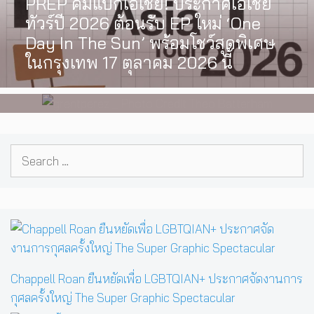
PREP คัมแบ็กเอเชีย! ประกาศเอเชีย
INTERVIEW
,
MUSIC
ทัวร์ปี 2026 ต้อนรับ EP ใหม่ ‘One
[Exclusive Interview] grentperez
Day In The Sun’ พร้อมโชว์สุดพิเศษ
จากเด็กอายุ 12 ปีที่ร้องเพลงในห้อง
ในกรุงเทพ 17 ตุลาคม 2026 นี้
นอน สู่การแสดงคอนเสิร์ตต่อหน้าคน
นับหมื่น
Search
for:
Chappell Roan ยืนหยัดเพื่อ LGBTQIAN+ ประกาศจัดงานการ
กุศลครั้งใหญ่ The Super Graphic Spectacular