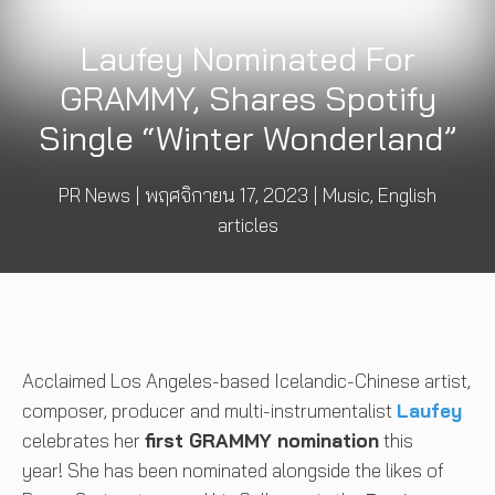
Laufey Nominated For
GRAMMY, Shares Spotify
Single “Winter Wonderland”
PR News
|
พฤศจิกายน 17, 2023
|
Music
,
English
articles
Acclaimed Los Angeles-based Icelandic-Chinese artist,
composer, producer and multi-instrumentalist
Laufey
celebrates her
first GRAMMY nomination
this
year! She has been nominated alongside the likes of