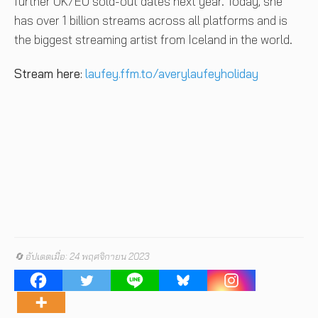
further UK/EU sold-out dates next year. Today, she
has over 1 billion streams across all platforms and is
the biggest streaming artist from Iceland in the world.
Stream
here:
laufey.ffm.to/averylaufeyholiday
🔄 อัปเดตเมื่อ: 24 พฤศจิกายน 2023