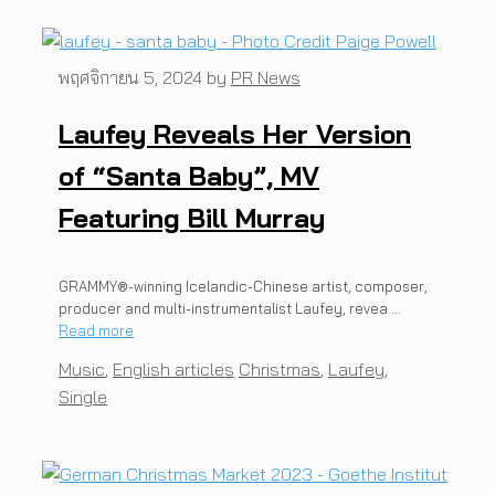
พฤศจิกายน 5, 2024
by
PR News
Laufey Reveals Her Version
of “Santa Baby”, MV
Featuring Bill Murray
GRAMMY®-winning Icelandic-Chinese artist, composer,
producer and multi-instrumentalist Laufey, revea …
Read more
Categories
Tags
Music
,
English articles
Christmas
,
Laufey
,
Single