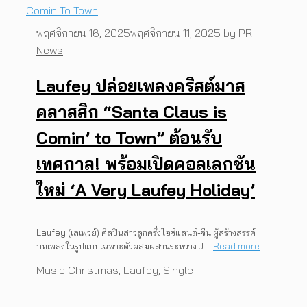
พฤศจิกายน 16, 2025
พฤศจิกายน 11, 2025
by
PR
News
Laufey ปล่อยเพลงคริสต์มาส
คลาสสิก “Santa Claus is
Comin’ to Town” ต้อนรับ
เทศกาล! พร้อมเปิดคอลเลกชัน
ใหม่ ‘A Very Laufey Holiday’
Laufey (เลเฟฺวย์) ศิลปินสาวลูกครึ่งไอซ์แลนด์-จีน ผู้สร้างสรรค์
บทเพลงในรูปแบบเฉพาะตัวผสมผสานระหว่าง J …
Read more
Categories
Tags
Music
Christmas
,
Laufey
,
Single