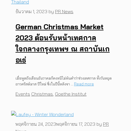
ธันวาคม 1, 2023
by
PR News
German Christmas Market
2023 ต้อนรับหน้าเทศกาล
ใจกลางกรุงเทพฯ ณ สถาบันเก
อเธ่
เมื่อพูดถึงเดือนธันวาคมก็คงหนีไม่พ้นคำว่าช่วงเทศกาล ทั้งวันหยุด
ยาวคริสต์มาส ปีใหม่ ซึ่งในปีนี้หลังจา …
Read more
Categories
Tags
Events
Christmas
,
Goethe Institut
พฤศจิกายน 24, 2023
พฤศจิกายน 17, 2023
by
PR