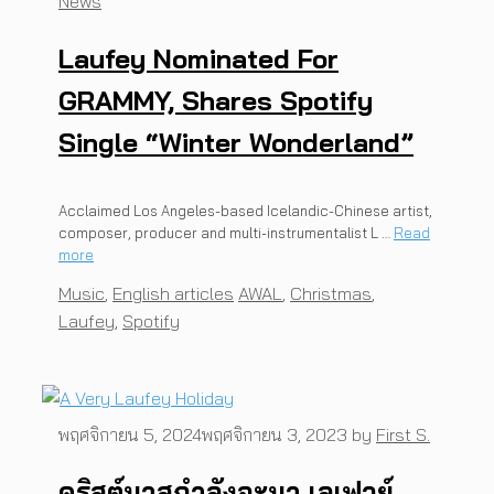
News
Laufey Nominated For
GRAMMY, Shares Spotify
Single “Winter Wonderland”
Acclaimed Los Angeles-based Icelandic-Chinese artist,
composer, producer and multi-instrumentalist L …
Read
more
Categories
Tags
Music
,
English articles
AWAL
,
Christmas
,
Laufey
,
Spotify
พฤศจิกายน 5, 2024
พฤศจิกายน 3, 2023
by
First S.
คริสต์มาสกำลังจะมา เลเฟวย์