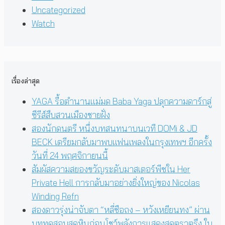
Uncategorized
Watch
เรื่องล่าสุด
YAGA รื้อตำนานแม่มด Baba Yaga ปลุกความดาร์กสู่
ซีรีส์สืบสวนเมืองชายฝั่ง
สองนักดนตรี หนึ่งบทสนทนาบนเวที DOMi & JD
BECK เตรียมกลับมาพบแฟนเพลงในกรุงเทพฯ อีกครั้ง
วันที่ 24 พฤศจิกายนนี้
สัมผัสความสยองขวัญระดับมาสเตอร์พีซใน Her
Private Hell การกลับมาอย่างยิ่งใหญ่ของ Nicolas
Winding Refn
สองดาวรุ่งน่าจับตา “หลี่ซือถง – หวังเหยียนทง” ผ่าน
บททดสอบสุดหินก่อนโชว์พลังการแสดงสุดตราตรึง ใน