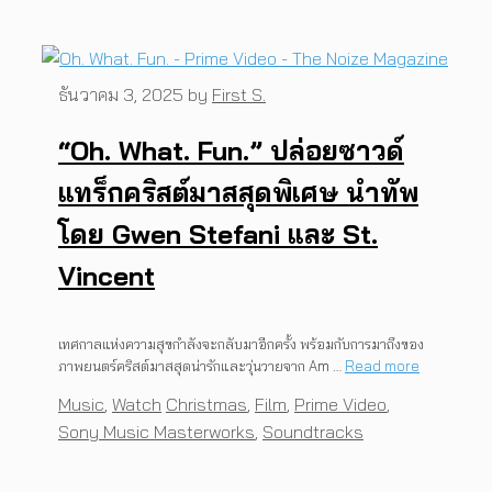
ธันวาคม 3, 2025
by
First S.
“Oh. What. Fun.” ปล่อยซาวด์
แทร็กคริสต์มาสสุดพิเศษ นำทัพ
โดย Gwen Stefani และ St.
Vincent
เทศกาลแห่งความสุขกำลังจะกลับมาอีกครั้ง พร้อมกับการมาถึงของ
ภาพยนตร์คริสต์มาสสุดน่ารักและวุ่นวายจาก Am …
Read more
Categories
Tags
Music
,
Watch
Christmas
,
Film
,
Prime Video
,
Sony Music Masterworks
,
Soundtracks