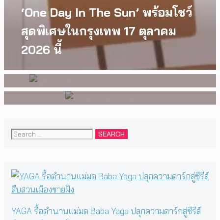
I Wish You All the Best เรื่องราว
[Exclusive Interview]
‘One Day In The Sun’ พร้อมโชว์
ของวัยรุ่นนอนไบนารี่ กับ
grentperez จากเด็กอายุ 12 ปีที่
สุดพิเศษในกรุงเทพ 17 ตุลาคม
ครอบครัวที่เขาเลือกได้เอง ผล
ร้องเพลงในห้องนอน สู่การแสดง
2026 นี้
งานการกำกับภาพยนตร์เรื่องแรก
คอนเสิร์ตต่อหน้าคนนับหมื่น
ของ Tommy Dorfman
Search
for:
YAGA รื้อตำนานแม่มด Baba Yaga ปลุกความดาร์กสู่ซีรีส์