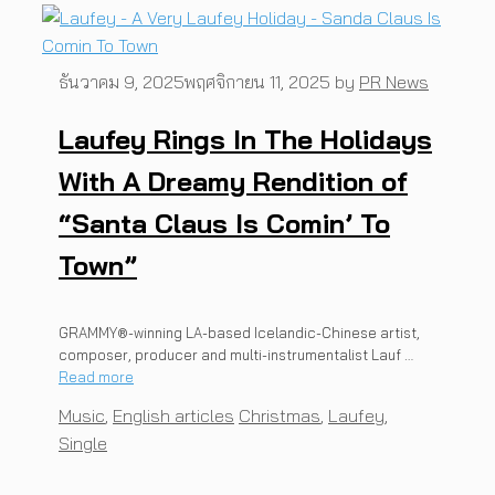
ธันวาคม 9, 2025
พฤศจิกายน 11, 2025
by
PR News
Laufey Rings In The Holidays
With A Dreamy Rendition of
“Santa Claus Is Comin’ To
Town”
GRAMMY®-winning LA-based Icelandic-Chinese artist,
composer, producer and multi-instrumentalist Lauf …
Read more
Categories
Tags
Music
,
English articles
Christmas
,
Laufey
,
Single