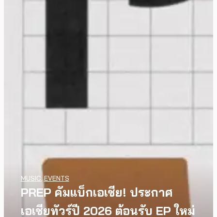
MUSIC
,
EVENTS
PREP คัมแบ็กเอเชีย! ประกาศ
เอเชียทัวร์ปี 2026 ต้อนรับ EP ใหม่
WATCH
,
LGBTQIAN+
INTERVIEW
,
MUSIC