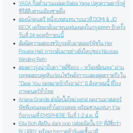
YAGA รื้อตำนานแม่มด Baba Yaga ปลุกความดาร์กสู่
ซีรีส์สืบสวนเมืองชายฝั่ง
สองนักดนตรี หนึ่งบทสนทนาบนเวที DOMi & JD
BECK เตรียมกลับมาพบแฟนเพลงในกรุงเทพฯ อีกครั้ง
วันที่ 24 พฤศจิกายนนี้
สัมผัสความสยองขวัญระดับมาสเตอร์พีซใน Her
Private Hell การกลับมาอย่างยิ่งใหญ่ของ Nicolas
Winding Refn
สองดาวรุ่งน่าจับตา “หลี่ซือถง – หวังเหยียนทง” ผ่าน
บททดสอบสุดหินก่อนโชว์พลังการแสดงสุดตราตรึง ใน
“Dear You จดหมายรักถึงอาม่า” 6 สิงหาคมนี้ ที่โรง
ภาพยนตร์ทั่วไทย
Ariana Grande ส่งอัลบั้มใหม่ petal ผลงานมาสเตอร์
พีซที่แฟนเพลงทั่วโลกรอคอย พร้อมชวนแฟนๆ ร่วม
กิจกรรมที่ EMSPHERE วันที่ 1-2 ส.ค. นี้
Ella Boh ศิลปิน dark pop ปล่อยอัลบั้ม EP ที่มีชื่อว่า
BLURRY พร้อมประกาศทัวร์และขึ้นเวที