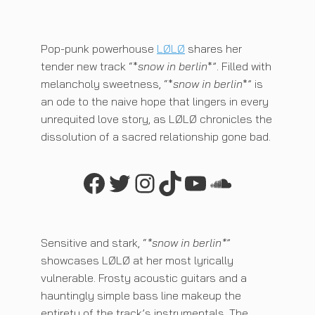
Pop-punk powerhouse
LØLØ
shares her
tender new track “*
snow in berlin
*”. Filled with
melancholy sweetness, “*
snow in berlin
*” is
an ode to the naive hope that lingers in every
unrequited love story, as LØLØ chronicles the
dissolution of a sacred relationship gone bad.
Facebook
Twitter
Instagram
TikTok
YouTube
SoundCl
Sensitive and stark, “
*
snow in berlin
*
”
showcases LØLØ at her most lyrically
vulnerable. Frosty acoustic guitars and a
hauntingly simple bass line makeup the
entirety of the track’s instrumentals. The