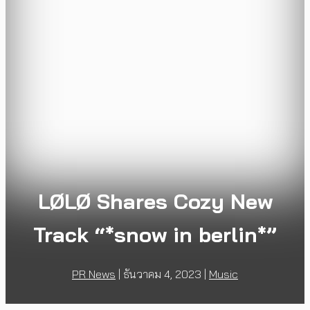
LØLØ Shares Cozy New
Track “*snow in berlin*”
PR News
|
ธันวาคม 4, 2023
|
Music