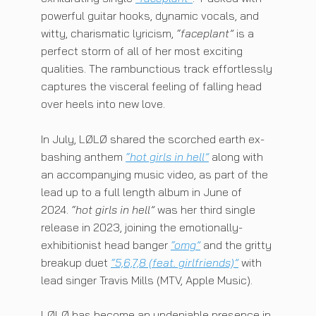
powerful guitar hooks, dynamic vocals, and
witty, charismatic lyricism,
“faceplant”
is a
perfect storm of all of her most exciting
qualities. The rambunctious track effortlessly
captures the visceral feeling of falling head
over heels into new love.
In July, LØLØ shared the scorched earth ex-
bashing anthem
“hot girls in hell”
along with
an accompanying music video, as part of the
lead up to a full length album in June of
2024.
“hot girls in hell”
was her third single
release in 2023, joining the emotionally-
exhibitionist head banger
“omg”
and the gritty
breakup duet
“5,6,7,8 (feat. girlfriends)”
with
lead singer Travis Mills (MTV, Apple Music).
LØLØ has become an undeniable presence in