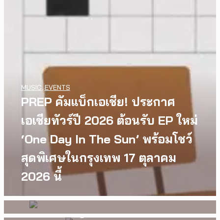
MUSIC
,
EVENTS
PREP คัมแบ็กเอเชีย! ประกาศ
เอเชียทัวร์ปี 2026 ต้อนรับ EP ใหม่
WATCH
,
LGBTQIAN+
INTERVIEW
,
MUSIC
I Wish You All the Best เรื่องราว
[Exclusive Interview]
‘One Day In The Sun’ พร้อมโชว์
ของวัยรุ่นนอนไบนารี่ กับ
grentperez จากเด็กอายุ 12 ปีที่
สุดพิเศษในกรุงเทพ 17 ตุลาคม
ครอบครัวที่เขาเลือกได้เอง ผล
ร้องเพลงในห้องนอน สู่การแสดง
2026 นี้
งานการกำกับภาพยนตร์เรื่องแรก
คอนเสิร์ตต่อหน้าคนนับหมื่น
ของ Tommy Dorfman