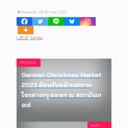
🔄 อัปเดตเมื่อ: 06 ธันวาคม 2023
Tags
LØLØ
,
Single
PREVIOUS
German Christmas Market
2023 ต้อนรับหน้าเทศกาล
ใจกลางกรุงเทพฯ ณ สถาบันเก
อเธ่
NEXT