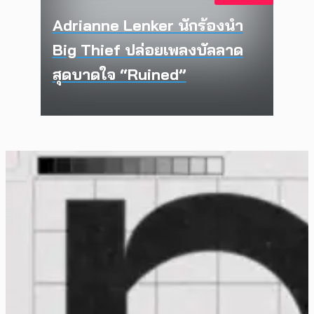
Adrianne Lenker นักร้องนำ
Big Thief ปล่อยเพลงบัลลาด
สุดบาดใจ “Ruined”