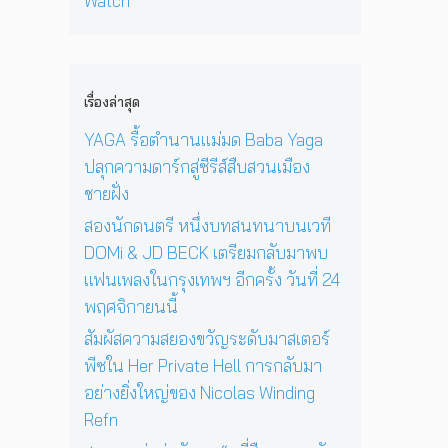
Watch
เ
อ
ง
‘
ก่
พ
า
N
O
อ
ล
ยุ
i
n
น
ง
1
c
e
ด
ใ
2
o
D
ว
เรื่องล่าสุด
น
ปี
l
a
ง
ก
ที่
a
y
YAGA รื้อตำนานแม่มด Baba Yaga
อ
รุ
ร้
s
I
า
ปลุกความดาร์กสู่ซีรีส์สืบสวนเมือง
ง
อ
W
n
ทิ
เ
ง
ชายฝั่ง
i
T
ต
ท
เ
n
h
ย์
สองนักดนตรี หนึ่งบทสนทนาบนเวที
พ
พ
d
e
จ
DOMi & JD BECK เตรียมกลับมาพบ
ฯ
ล
i
S
ะ
อี
ง
แฟนเพลงในกรุงเทพฯ อีกครั้ง วันที่ 24
n
u
ดั
ก
ใ
g
n
พฤศจิกายนนี้
บ
ค
น
R
’
สู
รั้
ห้
สัมผัสความสยองขวัญระดับมาสเตอร์
e
พ
ญ
ง
อ
f
ร้
พีซใน Her Private Hell การกลับมา
วั
ง
n
อ
อย่างยิ่งใหญ่ของ Nicolas Winding
น
น
ม
Refn
ที่
อ
โ
2
น