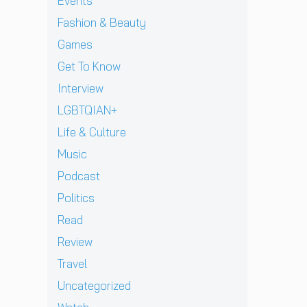
แ
Events
J
v
า
l
เ
ท้
D
i
Fashion & Beauty
ย
l
ชี
ต่
B
e
ฝั่
ก
ย
า
Games
E
w
ง
า
ทั
ง
C
]
Get To Know
ร
ว
ด
K
g
ก
ร์
า
Interview
เ
r
ลั
ปี
ว
ต
e
LGBTQIAN+
บ
2
คื
รี
n
ม
0
อ
Life & Culture
ย
t
า
2
ค
ม
p
อ
Music
6
ว
ก
e
ย่
ต้
า
Podcast
ลั
r
า
อ
ม
บ
e
ง
น
Politics
ห
ม
z
ยิ่
รั
วั
Read
า
จ
ง
บ
ง
พ
า
ใ
E
Review
สุ
บ
ก
ห
P
ด
Travel
แ
เ
ญ่
ใ
ท้
ฟ
ด็
ข
ห
Uncategorized
า
น
ก
อ
ม่
ย