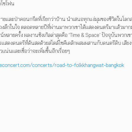
ซกโซโฟน
ายและป่าคอนกรีตที่เรียกว่าบ้าน นำเสนอทุกแง่มุมของชีวิตในโลกส
ึงห้วงลึกในใจ ตลอดหลายปีที่ผ่านมาพวกเขาได้แสดงดนตรีมาแล้วมา
์หลายครั้ง ผลงานซิงเกิลล่าสุดคือ ‘Time & Space’ ปัจจุบันพวกเข
ดงดนตรีที่ด้นสดด้วยสไตล์ไซคีเดลิกผสมผสานกับดนตรีดิบ เสียงร้
น่นและเชื่อว่าจะเพิ่มขึ้นอีกเรื่อยๆ
heconcert.com/concerts/road-to-folkkhangwat-bangkok