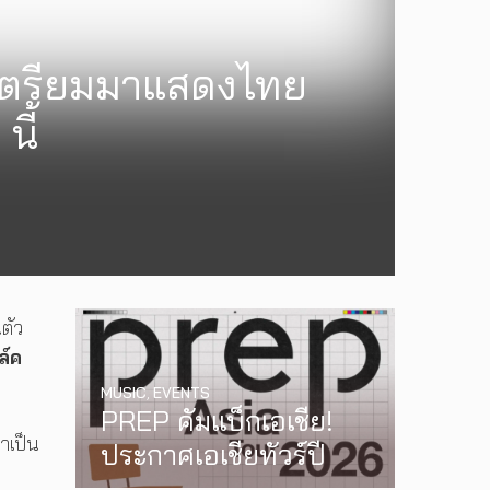
! เตรียมมาแสดงไทย
นี้
ตัว
ล์ค
MUSIC
,
EVENTS
PREP คัมแบ็กเอเชีย!
าเป็น
ประกาศเอเชียทัวร์ปี
2026 ต้อนรับ EP ใหม่