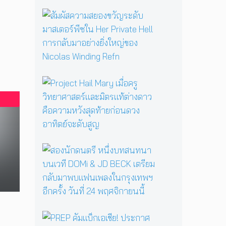
รื้
อ
สั
ตำ
ม
น
ผั
า
ส
น
ค
แ
ว
ม่
า
P
ม
ม
r
ด
ส
o
B
ย
j
a
อ
e
b
ง
c
a
ข
t
ส
Y
วั
H
อ
a
ญ
a
ง
g
ร
i
นั
a
ะ
l
ก
ป
ดั
M
ด
ลุ
บ
a
น
ก
ม
P
r
ต
ค
า