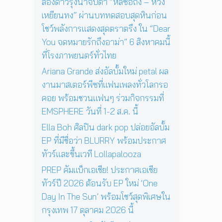
ช
สองดาวรุ่งน่าจับตา “หลี่ซือถง – หวัง
4
สู่
ว์
เหยียนทง” ผ่านบททดสอบสุดหินก่อน
พ
ก
สุ
ฤ
า
โชว์พลังการแสดงสุดตราตรึง ใน “Dear
ด
ศ
ร
You จดหมายรักถึงอาม่า” 6 สิงหาคมนี้
พิ
จิ
แ
เ
ที่โรงภาพยนตร์ทั่วไทย
ก
ส
ศ
า
ด
Ariana Grande ส่งอัลบั้มใหม่ petal ผล
ษ
ย
ง
ใ
งานมาสเตอร์พีซที่แฟนเพลงทั่วโลกรอ
น
ค
น
คอย พร้อมชวนแฟนๆ ร่วมกิจกรรมที่
นี้
อ
ก
EMSPHERE วันที่ 1-2 ส.ค. นี้
น
รุ
เ
ง
Ella Boh ศิลปิน dark pop ปล่อยอัลบั้ม
สิ
เ
EP ที่มีชื่อว่า BLURRY พร้อมประกาศ
ร์
ท
ต
ทัวร์และขึ้นเวที Lollapalooza
พ
ต่
1
PREP คัมแบ็กเอเชีย! ประกาศเอเชีย
อ
7
ทัวร์ปี 2026 ต้อนรับ EP ใหม่ ‘One
ห
ตุ
น้
Day In The Sun’ พร้อมโชว์สุดพิเศษใน
ล
า
า
กรุงเทพ 17 ตุลาคม 2026 นี้
ค
ค