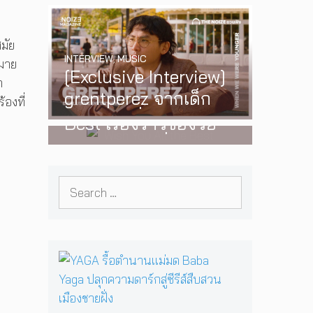
‘One Day In The Sun’
พร้อมโชว์สุดพิเศษใน
มัย
INTERVIEW
,
MUSIC
กรุงเทพ 17 ตุลาคม
กมาย
[Exclusive Interview]
2026 นี้
า
WATCH
,
LGBTQIAN+
grentperez จากเด็ก
I Wish You All the
องที่
อายุ 12 ปีที่ร้องเพลงใน
Best เรื่องราวของวัย
ห้องนอน สู่การแสดง
รุ่นนอนไบนารี่ กับ
คอนเสิร์ตต่อหน้าคนนับ
ครอบครัวที่เขาเลือกได้
หมื่น
Search
เอง ผลงานการกำกับ
for:
ภาพยนตร์เรื่องแรกของ
Tommy Dorfman
Y
A
G
A