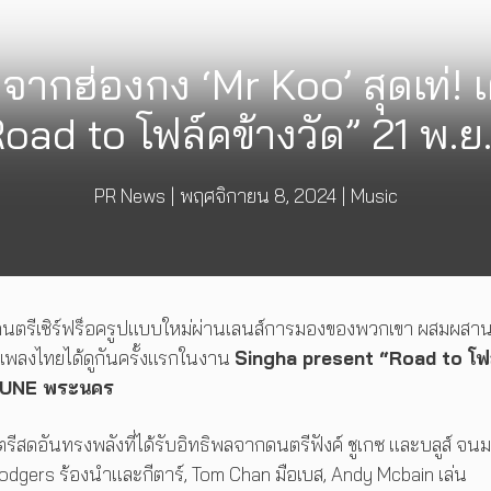
กจากฮ่องกง ‘Mr Koo’ สุดเท่
oad to โฟล์คข้างวัด” 21 พ.ย. 
PR News
|
พฤศจิกายน 8, 2024
|
Music
ตรีเซิร์ฟร็อครูปแบบใหม่ผ่านเลนส์การมองของพวกเขา ผสมผสาน
เพลงไทยได้ดูกันครั้งแรกในงาน
Singha present “Road to โฟ
COMMUNE พระนคร
รีสดอันทรงพลังที่ได้รับอิทธิพลจากดนตรีฟังค์ ชูเกซ และบลูส์ จนม
odgers ร้องนำและกีตาร์, Tom Chan มือเบส, Andy Mcbain เล่น