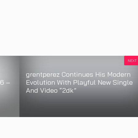
NEXT
grentperez Continues His Modern
 6 –
Evolution With Playful New Single
า
And Video “2dk”