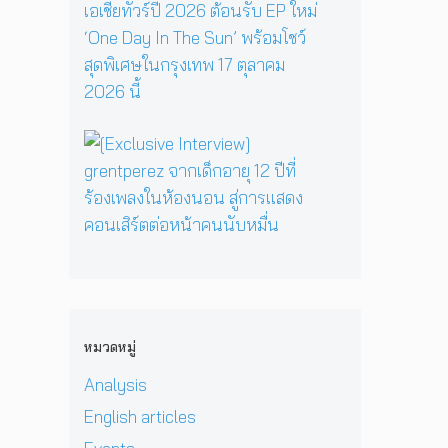
R
y
รี
ว
ส
E
เ
ห
า
เ
P
มื่
นึ่
ม
ต
คั
อ
ง
ด
อ
ม
ค
บ
า
ร์
แ
รู
ท
ร์
พี
บ็
วิ
ส
[
ก
ซ
ก
ท
น
E
สู่
ใ
เ
ย
ท
x
ซี
น
อ
า
น
c
รี
H
เ
ศ
า
l
ส์
e
ชี
า
บ
u
สื
r
ย
ส
น
s
บ
P
!
ต
เ
i
ส
r
ป
ร์
ว
v
ว
i
ร
แ
ที
e
น
v
ะ
ล
หมวดหมู่
D
I
เ
a
ก
ะ
O
n
มื
t
า
Analysis
มิ
M
t
อ
e
ศ
ต
i
e
English articles
ง
H
เ
ร
&
r
ช
e
อ