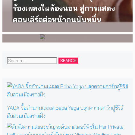
ครอบครัวที่เขาเลือกได้เอง ผล
ร้องเพลงในห้องนอน สู่การแสดง
งานการกำกับภาพยนตร์เรื่องแรก
คอนเสิร์ตต่อหน้าคนนับหมื่น
ของ Tommy Dorfman
Search
for:
YAGA รื้อตำนานแม่มด Baba Yaga ปลุกความดาร์กสู่ซีรีส์
สืบสวนเมืองชายฝั่ง