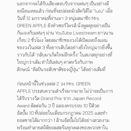
นอกจากจะได้รับเสียงตอบรับจากแฟนๆ เป็นอย่างดี
เหมือนเคยแล้ว ก่อนที่จะปล่อยมิวสิควิดีโอ “lulu” เมื่อ
วันที่ 12 มกราคมที่ผ่านมา 3 หนุ่มสมาชิก Mrs.
GREEN APPLE ยังทำเซอร์ไพรส์ นั่งพูดคุยอย่างเป็น
กันเองกับแฟนๆ ผ่าน YouTube Livestream ยาวนาน
เกือบ 2 ชั่วโมง โดยสมาชิกของวงได้เปิดเผยถึงแผน
ของวงในเฟส 3 ที่อยากเติบโตอย่างยิ่งใหญ่มากยิ่งขึ้น
ราวกับได้ ‘กลับมาเกิดใหม่อีกครั้ง’ ในสเกลทุกอย่างที่
ใหญ่กว่าเดิม ทำให้แฟนๆ คาดหวังกับภาพ
ลักษณ์ “ศิลปินระดับชาติของญี่ปุ่น” ได้อย่างเต็มที่
ก่อนหน้านี้ในช่วงเฟส 2 วง Mrs. GREEN
APPLE ประสบความสำเร็จมากมาย ไม่ว่าจะเป็นการ
ได้รับรางวัล Grand Prix จาก Japan Record
Award ติดต่อกัน 3 ปี ฉลองครบรอบ 10 ปีด้วย
อัลบั้ม
10
ที่ปล่อยในเดือนกรกฎาคม 2025 และทำ
ยอดขายได้มากกว่า 1 ล้านอัลบั้มไปได้อย่างสวยงาม
พร้อมทำลายสถิติยอดสตรีมทุกเพลงของพวกเขาใน