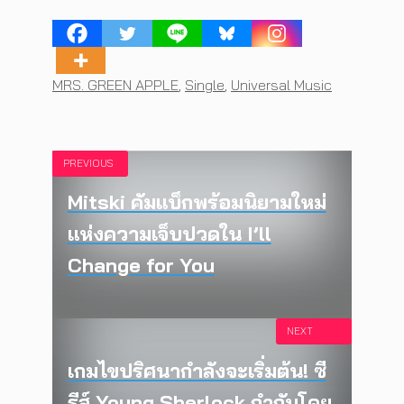
Tags
MRS. GREEN APPLE
,
Single
,
Universal Music
PREVIOUS
Mitski คัมแบ็กพร้อมนิยามใหม่
แห่งความเจ็บปวดใน I’ll
Change for You
NEXT
เกมไขปริศนากำลังจะเริ่มต้น! ซี
รีส์ Young Sherlock กำกับโดย