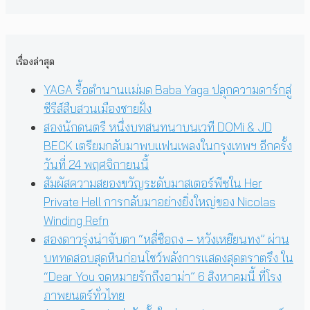
เรื่องล่าสุด
YAGA รื้อตำนานแม่มด Baba Yaga ปลุกความดาร์กสู่
ซีรีส์สืบสวนเมืองชายฝั่ง
สองนักดนตรี หนึ่งบทสนทนาบนเวที DOMi & JD
BECK เตรียมกลับมาพบแฟนเพลงในกรุงเทพฯ อีกครั้ง
วันที่ 24 พฤศจิกายนนี้
สัมผัสความสยองขวัญระดับมาสเตอร์พีซใน Her
Private Hell การกลับมาอย่างยิ่งใหญ่ของ Nicolas
Winding Refn
สองดาวรุ่งน่าจับตา “หลี่ซือถง – หวังเหยียนทง” ผ่าน
บททดสอบสุดหินก่อนโชว์พลังการแสดงสุดตราตรึง ใน
“Dear You จดหมายรักถึงอาม่า” 6 สิงหาคมนี้ ที่โรง
ภาพยนตร์ทั่วไทย