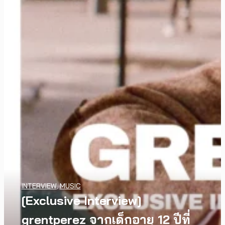
WATCH
,
LGBTQIAN+
INTERVIEW
,
MUSIC
I Wish You All the Best เรื่องราว
[Exclusive Interview]
ของวัยรุ่นนอนไบนารี่ กับ
grentperez จากเด็กอายุ 12 ปีที่