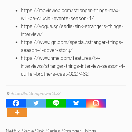
https://movieweb.com/stranger-things-max-
will-be-crucial-events-season-4/
https://vogue.sg/sadie-sink-strangers-things-
interview/
https://www.ign.com/special/stranger-things-
season-4-cover-story/
https://www.nme.com/features/tv-
interviews/stranger-things-interview-season-4-
duffer-brothers-cast-3227462
🔄 อัปเดตเมื่อ: 29 พฤษภาคม 2022
Tags
Netflix
,
Sadie Sink
,
Series
,
Stranger Things