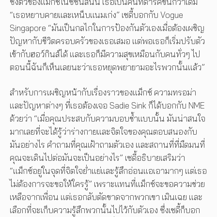
ซึ่งตัวของแม็กซ์ในซีซั่นสี่นั้น เธอเป็นคนที่ดาร์คขึ้นกว่าเดิม
“เธอหยาบคายและเหน็บแนมเก่ง” เซดี้บอกกับ Vogue
Singapore “มันเป็นกลไกในการป้องกันตัวเองเมื่อต้องเผชิญ
ปัญหากับชีวิตครอบครัวของเธอเสมอ แต่พอเธอก็เริ่มปรับตัว
เข้ากับฮอว์กินส์ได้ และเธอก็มีความสุขเหมือนกับคนทั่วๆ ไป
ตอนนี้ฉันก็เห็นเลยนะว่าเธอหยุดพยายามอะไรพวกนั้นแล้ว”
สำหรับการเผชิญหน้ากับเรื่องราวของแม็กซ์ ความทรอม่า
และปัญหาต่างๆ ที่เธอต้องเจอ Sadie Sink ก็ได้บอกกับ NME
ด้วยว่า “เมื่อคุณประสบกับความบอบช้ำแบบนั้น มันน่าสนใจ
มากเลยที่จะได้รู้ว่าร่างกายและจิตใจของคุณตอบสนองกับ
มันอย่างไร คำถามที่คุณเฝ้าถามตัวเอง และสถานที่ที่มืดมนที่
คุณจะเดินไปต่อมันจะเป็นอย่างไร” เซดี้อธิบายเสริมว่า
“แม็กซ์อยู่ในจุดที่จิตใจย่ำแย่และรู้สึกอ่อนแอเอามากๆ แต่เธอ
ไม่ต้องการจะขอให้ใครรู้” เพราะแทนที่แม็กซ์จะขอความช่วย
เหลือจากเพื่อน แต่เธอกลับตัดขาดจากพวกเขา เมินเฉย และ
เลือกที่จะเก็บความรู้สึกพวกนั้นไปไว้กับตัวเอง ซึ่งเซดี้ก็บอก