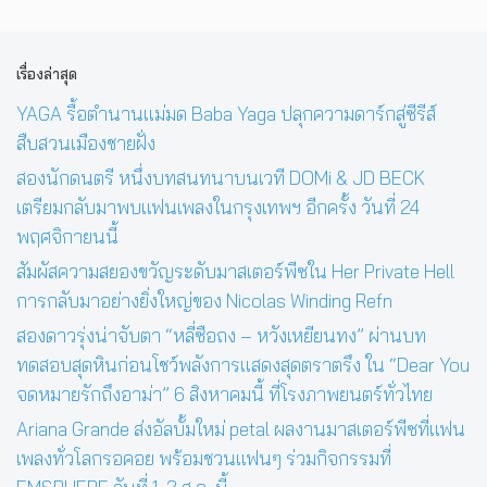
เรื่องล่าสุด
YAGA รื้อตำนานแม่มด Baba Yaga ปลุกความดาร์กสู่ซีรีส์
สืบสวนเมืองชายฝั่ง
สองนักดนตรี หนึ่งบทสนทนาบนเวที DOMi & JD BECK
เตรียมกลับมาพบแฟนเพลงในกรุงเทพฯ อีกครั้ง วันที่ 24
พฤศจิกายนนี้
สัมผัสความสยองขวัญระดับมาสเตอร์พีซใน Her Private Hell
การกลับมาอย่างยิ่งใหญ่ของ Nicolas Winding Refn
สองดาวรุ่งน่าจับตา “หลี่ซือถง – หวังเหยียนทง” ผ่านบท
ทดสอบสุดหินก่อนโชว์พลังการแสดงสุดตราตรึง ใน “Dear You
จดหมายรักถึงอาม่า” 6 สิงหาคมนี้ ที่โรงภาพยนตร์ทั่วไทย
Ariana Grande ส่งอัลบั้มใหม่ petal ผลงานมาสเตอร์พีซที่แฟน
เพลงทั่วโลกรอคอย พร้อมชวนแฟนๆ ร่วมกิจกรรมที่