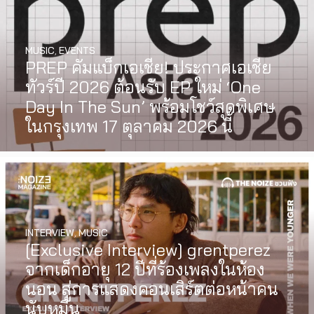
MUSIC
,
EVENTS
PREP คัมแบ็กเอเชีย! ประกาศเอเชีย
ทัวร์ปี 2026 ต้อนรับ EP ใหม่ ‘One
Day In The Sun’ พร้อมโชว์สุดพิเศษ
ในกรุงเทพ 17 ตุลาคม 2026 นี้
INTERVIEW
,
MUSIC
WATCH
,
LGBTQIAN+
[Exclusive Interview] grentperez
I Wish You All the Best เรื่องราวของ
จากเด็กอายุ 12 ปีที่ร้องเพลงในห้อง
วัยรุ่นนอนไบนารี่ กับครอบครัวที่เขา
นอน สู่การแสดงคอนเสิร์ตต่อหน้าคน
เลือกได้เอง ผลงานการกำกับ
นับหมื่น
ภาพยนตร์เรื่องแรกของ Tommy