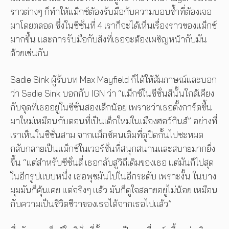
ราวต่างๆ ก็ทำให้แม็กซ์ต้องรับมือกับความบอบช้ำที่ต้องเจอ
มาโดยตลอด ซึ่งในซีซั่นที่ 4 เราก็จะได้เห็นเรื่องราวของแม็กซ์
มากขึ้น และการรับมือกับสิ่งที่เธอจะต้องเผชิญหน้ากับมัน
ด้วยเช่นกัน
Sadie Sink ผู้รับบท Max Mayfield ก็ได้ให้สัมภาษณ์และบอก
ว่า Sadie Sink บอกกับ IGN ว่า “แม็กซ์ในซีซั่นสี่นั้นใกล้เคียง
กับจุดที่เธออยู่ในซีซั่นสองเล็กน้อย เพราะว่าเธอตั้งการ์ดขึ้น
มาใหม่เหมือนกับตอนที่เป็นเด็กใหม่ในเมืองฮอว์กินส์” อย่างที่
เราเห็นในซีซั่นสาม จากแม็กซ์คนเดิมที่ดูปิดกั้นไปซะหมด
กลับกลายเป็นแม็กซ์ในเวอร์ชั่นที่สนุกสนานและสบายมากยิ่ง
ขึ้น “แต่สำหรับซีซั่นสี่ เธอกลับสู่วิถีเดิมของเธอ แต่มันก็ไปสุด
ในอีกรูปแบบหนึ่ง เธอพุชมันไปในอีกระดับ เพราะงั้น ในบาง
มุมมันก็คุ้นเคย แต่จริงๆ แล้ว มันก็ดูใจสลายอยู่ไม่น้อย เหมือน
กับความเป็นชีวิตชีวาของเธอได้จากเธอไปแล้ว”