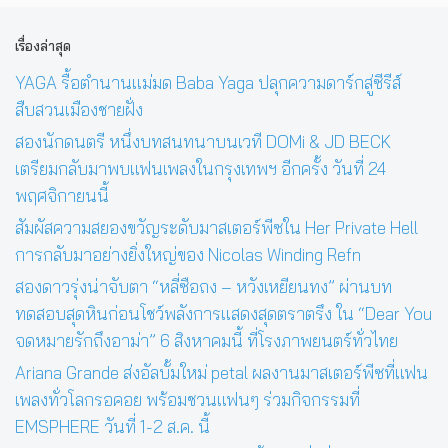
เรื่องล่าสุด
YAGA รื้อตำนานแม่มด Baba Yaga ปลุกความดาร์กสู่ซีรีส์
สืบสวนเมืองชายฝั่ง
สองนักดนตรี หนึ่งบทสนทนาบนเวที DOMi & JD BECK
เตรียมกลับมาพบแฟนเพลงในกรุงเทพฯ อีกครั้ง วันที่ 24
พฤศจิกายนนี้
สัมผัสความสยองขวัญระดับมาสเตอร์พีซใน Her Private Hell
การกลับมาอย่างยิ่งใหญ่ของ Nicolas Winding Refn
สองดาวรุ่งน่าจับตา “หลี่ซือถง – หวังเหยียนทง” ผ่านบท
ทดสอบสุดหินก่อนโชว์พลังการแสดงสุดตราตรึง ใน “Dear You
จดหมายรักถึงอาม่า” 6 สิงหาคมนี้ ที่โรงภาพยนตร์ทั่วไทย
Ariana Grande ส่งอัลบั้มใหม่ petal ผลงานมาสเตอร์พีซที่แฟน
เพลงทั่วโลกรอคอย พร้อมชวนแฟนๆ ร่วมกิจกรรมที่
EMSPHERE วันที่ 1-2 ส.ค. นี้