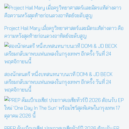
Project Hail Mary เมื่อครูวิทยาศาสตร์และมิตรแท้ต่างดาว คือ
ความหวังสุดท้ายก่อนดวงอาทิตย์จะดับสูญ
สองนักดนตรี หนึ่งบทสนทนาบนเวที DOMi & JD BECK
เตรียมกลับมาพบแฟนเพลงในกรุงเทพฯ อีกครั้ง วันที่ 24
พฤศจิกายนนี้
PREP คัมแบ็กเอเชีย! ประกาศเอเชียทัวร์ปี 2026 ต้อนรับ EP