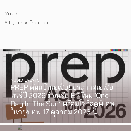
Categories
Music
Tags
Alt-j
,
Lyrics Translate
MUSIC
,
EVENTS
PREP คัมแบ็กเอเชีย! ประกาศเอเชีย
INTERVIEW
,
MUSIC
WATCH
,
LGBTQIAN+
ทัวร์ปี 2026 ต้อนรับ EP ใหม่ ‘One
[Exclusive Interview] grentperez
I Wish You All the Best เรื่องราวของ
Day In The Sun’ พร้อมโชว์สุดพิเศษ
จากเด็กอายุ 12 ปีที่ร้องเพลงในห้อง
วัยรุ่นนอนไบนารี่ กับครอบครัวที่เขา
ในกรุงเทพ 17 ตุลาคม 2026 นี้
นอน สู่การแสดงคอนเสิร์ตต่อหน้าคน
เลือกได้เอง ผลงานการกำกับ
นับหมื่น
ภาพยนตร์เรื่องแรกของ Tommy