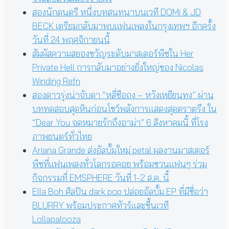
สองนักดนตรี หนึ่งบทสนทนาบนเวที DOMi & JD
BECK เตรียมกลับมาพบแฟนเพลงในกรุงเทพฯ อีกครั้ง
วันที่ 24 พฤศจิกายนนี้
สัมผัสความสยองขวัญระดับมาสเตอร์พีซใน Her
Private Hell การกลับมาอย่างยิ่งใหญ่ของ Nicolas
Winding Refn
สองดาวรุ่งน่าจับตา “หลี่ซือถง – หวังเหยียนทง” ผ่าน
บททดสอบสุดหินก่อนโชว์พลังการแสดงสุดตราตรึง ใน
“Dear You จดหมายรักถึงอาม่า” 6 สิงหาคมนี้ ที่โรง
ภาพยนตร์ทั่วไทย
Ariana Grande ส่งอัลบั้มใหม่ petal ผลงานมาสเตอร์
พีซที่แฟนเพลงทั่วโลกรอคอย พร้อมชวนแฟนๆ ร่วม
กิจกรรมที่ EMSPHERE วันที่ 1-2 ส.ค. นี้
Ella Boh ศิลปิน dark pop ปล่อยอัลบั้ม EP ที่มีชื่อว่า
BLURRY พร้อมประกาศทัวร์และขึ้นเวที
Lollapalooza