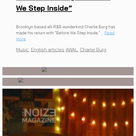
We Step Inside”
MUSIC
,
EVENTS
PREP คัมแบ็กเอเชีย! ประกาศ
เอเชียทัวร์ปี 2026 ต้อนรับ EP ใหม่
Brooklyn-based alt-R&B wunderkind Charlie Burg has
INTERVIEW
,
MUSIC
made his return with “Before We Step Inside,” …
Read
[Exclusive Interview]
‘One Day In The Sun’ พร้อมโชว์
more
grentperez จากเด็กอายุ 12 ปีที่
Categories
Tags
Music
,
English articles
AWAL
,
Charlie Burg
สุดพิเศษในกรุงเทพ 17 ตุลาคม
ร้องเพลงในห้องนอน สู่การแสดง
2026 นี้
คอนเสิร์ตต่อหน้าคนนับหมื่น