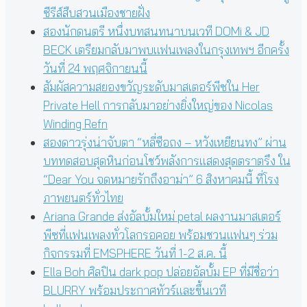
ซีรีส์สืบสวนเมืองชายฝั่ง
สองนักดนตรี หนึ่งบทสนทนาบนเวที DOMi & JD
BECK เตรียมกลับมาพบแฟนเพลงในกรุงเทพฯ อีกครั้ง
วันที่ 24 พฤศจิกายนนี้
สัมผัสความสยองขวัญระดับมาสเตอร์พีซใน Her
Private Hell การกลับมาอย่างยิ่งใหญ่ของ Nicolas
Winding Refn
สองดาวรุ่งน่าจับตา “หลี่ซือถง – หวังเหยียนทง” ผ่าน
บททดสอบสุดหินก่อนโชว์พลังการแสดงสุดตราตรึง ใน
“Dear You จดหมายรักถึงอาม่า” 6 สิงหาคมนี้ ที่โรง
ภาพยนตร์ทั่วไทย
Ariana Grande ส่งอัลบั้มใหม่ petal ผลงานมาสเตอร์
พีซที่แฟนเพลงทั่วโลกรอคอย พร้อมชวนแฟนๆ ร่วม
กิจกรรมที่ EMSPHERE วันที่ 1-2 ส.ค. นี้
Ella Boh ศิลปิน dark pop ปล่อยอัลบั้ม EP ที่มีชื่อว่า
BLURRY พร้อมประกาศทัวร์และขึ้นเวที