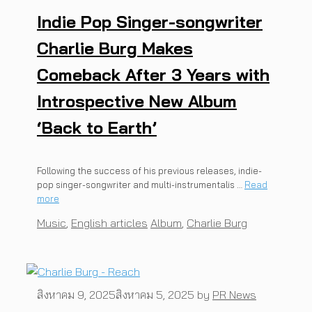
Indie Pop Singer-songwriter
Charlie Burg Makes
Comeback After 3 Years with
Introspective New Album
‘Back to Earth’
Following the success of his previous releases, indie-
pop singer-songwriter and multi-instrumentalis …
Read
more
Categories
Tags
Music
,
English articles
Album
,
Charlie Burg
สิงหาคม 9, 2025
สิงหาคม 5, 2025
by
PR News