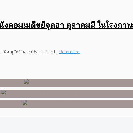
งคอมเมดี้ขยี้จุดฮา ตุลาคมนี้ ในโรงภา
 “คีอานู รีฟส์” (John Wick, Const …
Read more
อเชียทัวร์ปี 2026 ต้อนรับ EP ใหม่ ‘On
17 ตุลาคม 2026 นี้
perez จากเด็กอายุ 12 ปีที่ร้องเพลงในห้
องราวของวัยรุ่นนอนไบนารี่ กับครอบครัวที
องแรกของ Tommy Dorfman