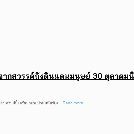
กสวรรค์ถึงดินแดนมนุษย์ 30 ตุลาคมนี
วีนปีนี้ เตรียมสยายปีกพึ่บพั่บรับค …
Read more