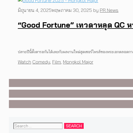
มิถุนายน 4, 2025
พฤษภาคม 30, 2025
by
PR News
“Good Fortune” เทวดาหลุด QC หนั
MUSIC
,
EVENTS
ปลายปีนี้ตั้งตารอกันได้เลยกับผลงานใหม่สุดเซอร์ไพรส์ของพระเอกตลอดกาล
PREP คัมแบ็กเอเชีย! ประกาศเ
INTERVIEW
,
MUSIC
Categories
Tags
Watch
Comedy
,
Film
,
Mongkol Major
พร้อมโชว์สุดพิเศษในกรุงเทพ 
[Exclusive Interview] grent
WATCH
,
LGBTQIAN+
คอนเสิร์ตต่อหน้าคนนับหมื่น
I Wish You All the Best เรื่
งานการกำกับภาพยนตร์เรื่
Search