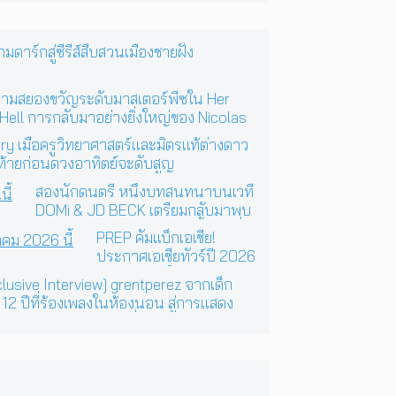
ร์กสู่ซีรีส์สืบสวนเมืองชายฝั่ง
วามสยองขวัญระดับมาสเตอร์พีซใน Her
 Hell การกลับมาอย่างยิ่งใหญ่ของ Nicolas
 Refn
ry เมื่อครูวิทยาศาสตร์และมิตรแท้ต่างดาว
ท้ายก่อนดวงอาทิตย์จะดับสูญ
สองนักดนตรี หนึ่งบทสนทนาบนเวที
DOMi & JD BECK เตรียมกลับมาพบ
แฟนเพลงในกรุงเทพฯ อีกครั้ง วันที่
PREP คัมแบ็กเอเชีย!
24 พฤศจิกายนนี้
ประกาศเอเชียทัวร์ปี 2026
ต้อนรับ EP ใหม่ ‘One Day
lusive Interview] grentperez จากเด็ก
In The Sun’ พร้อมโชว์สุด
 12 ปีที่ร้องเพลงในห้องนอน สู่การแสดง
พิเศษในกรุงเทพ 17
เสิร์ตต่อหน้าคนนับหมื่น
ตุลาคม 2026 นี้