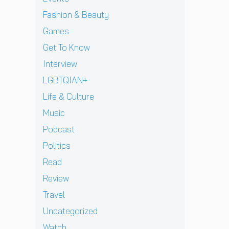
J
v
า
l
เ
ท้
D
i
Fashion & Beauty
ย
l
ชี
ต่
B
e
ฝั่
ก
ย
า
Games
E
w
ง
า
ทั
ง
C
]
Get To Know
ร
ว
ด
K
g
ก
ร์
า
Interview
เ
r
ลั
ปี
ว
ต
e
LGBTQIAN+
บ
2
คื
รี
n
ม
0
อ
Life & Culture
ย
t
า
2
ค
ม
p
อ
Music
6
ว
ก
e
ย่
ต้
า
Podcast
ลั
r
า
อ
ม
บ
e
ง
น
Politics
ห
ม
z
ยิ่
รั
วั
Read
า
จ
ง
บ
ง
พ
า
ใ
E
Review
สุ
บ
ก
ห
P
ด
Travel
แ
เ
ญ่
ใ
ท้
ฟ
ด็
ข
ห
Uncategorized
า
น
ก
อ
ม่
ย
Watch
เ
อ