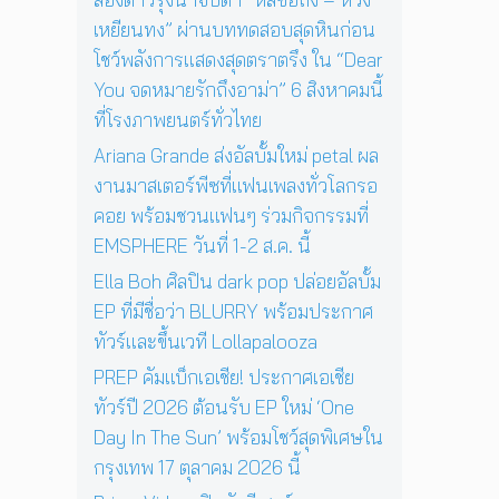
4
สู่
ว์
เหยียนทง” ผ่านบททดสอบสุดหินก่อน
พ
ก
สุ
ฤ
า
โชว์พลังการแสดงสุดตราตรึง ใน “Dear
ด
ศ
ร
You จดหมายรักถึงอาม่า” 6 สิงหาคมนี้
พิ
จิ
แ
เ
ที่โรงภาพยนตร์ทั่วไทย
ก
ส
ศ
า
ด
Ariana Grande ส่งอัลบั้มใหม่ petal ผล
ษ
ย
ง
ใ
งานมาสเตอร์พีซที่แฟนเพลงทั่วโลกรอ
น
ค
น
คอย พร้อมชวนแฟนๆ ร่วมกิจกรรมที่
นี้
อ
ก
EMSPHERE วันที่ 1-2 ส.ค. นี้
น
รุ
เ
ง
Ella Boh ศิลปิน dark pop ปล่อยอัลบั้ม
สิ
เ
EP ที่มีชื่อว่า BLURRY พร้อมประกาศ
ร์
ท
ต
ทัวร์และขึ้นเวที Lollapalooza
พ
ต่
1
PREP คัมแบ็กเอเชีย! ประกาศเอเชีย
อ
7
ทัวร์ปี 2026 ต้อนรับ EP ใหม่ ‘One
ห
ตุ
น้
Day In The Sun’ พร้อมโชว์สุดพิเศษใน
ล
า
า
กรุงเทพ 17 ตุลาคม 2026 นี้
ค
ค