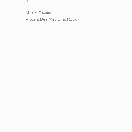
Categories
Music
,
Review
Tags
Album
,
Dea Matrona
,
Rock