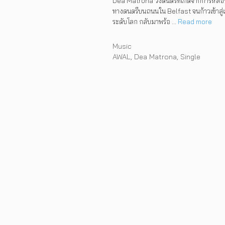
Dea Matrona วงดนตรีที่เกิดจากการหล่
ทางดนตรีบนถนนใน Belfast จนก้าวเข้าสู่เ
สองอย่าง Hate That 
ระดับโลก กลับมาพร้อ …
Read more
Care
Categories
Music
Tags
AWAL
,
Dea Matrona
,
Single