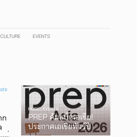
& CULTURE
EVENTS
MUSIC
,
EVENTS
PREP คัมแบ็กเอเชีย!
hn
ประกาศเอเชียทัวร์ปี
ด
2026 ต้อนรับ EP ใหม่
บที่