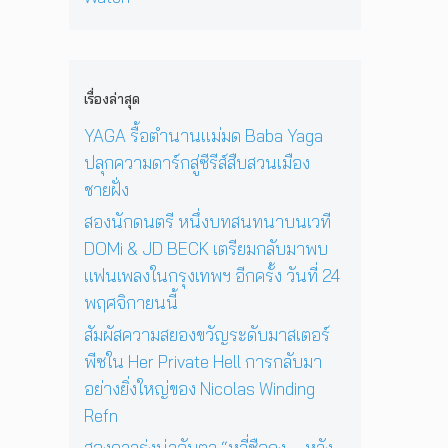
ง
‘
ก่
พ
า
N
O
อ
ล
ยุ
i
n
น
ง
1
c
e
ด
ใ
2
o
D
ว
เรื่องล่าสุด
น
ปี
l
a
ง
ก
ที่
a
y
YAGA รื้อตำนานแม่มด Baba Yaga
อ
รุ
ร้
s
I
า
ปลุกความดาร์กสู่ซีรีส์สืบสวนเมือง
ง
อ
W
n
ทิ
เ
ง
ชายฝั่ง
i
T
ต
ท
เ
n
h
ย์
สองนักดนตรี หนึ่งบทสนทนาบนเวที
พ
พ
d
e
จ
DOMi & JD BECK เตรียมกลับมาพบ
ฯ
ล
i
S
ะ
อี
ง
แฟนเพลงในกรุงเทพฯ อีกครั้ง วันที่ 24
n
u
ดั
ก
ใ
g
n
พฤศจิกายนนี้
บ
ค
น
R
’
สู
รั้
ห้
สัมผัสความสยองขวัญระดับมาสเตอร์
e
พ
ญ
ง
อ
f
ร้
พีซใน Her Private Hell การกลับมา
วั
ง
n
อ
อย่างยิ่งใหญ่ของ Nicolas Winding
น
น
ม
Refn
ที่
อ
โ
2
น
ช
สองดาวรุ่งน่าจับตา “หลี่ซือถง – หวัง