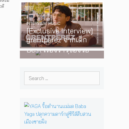
อหลอม
‘One Day In The Sun’
วที
I
พร้อมโชว์สุดพิเศษใน
INTERVIEW
,
MUSIC
กรุงเทพ 17 ตุลาคม
[Exclusive Interview]
2026 นี้
WATCH
,
LGBTQIAN+
grentperez จากเด็ก
I Wish You All the
อายุ 12 ปีที่ร้องเพลงใน
Best เรื่องราวของวัย
ห้องนอน สู่การแสดง
รุ่นนอนไบนารี่ กับ
คอนเสิร์ตต่อหน้าคนนับ
ครอบครัวที่เขาเลือกได้
หมื่น
Search
เอง ผลงานการกำกับ
for:
ภาพยนตร์เรื่องแรกของ
Tommy Dorfman
Y
A
G
A