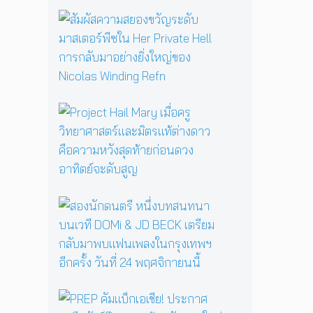
รื้
อ
สั
ตำ
ม
น
ผั
า
ส
น
ค
แ
ว
ม่
า
P
ม
ม
r
ด
ส
o
B
ย
j
a
อ
e
b
ง
c
a
ข
t
ส
Y
วั
H
อ
a
ญ
a
ง
g
ร
i
นั
a
ะ
l
ก
ป
ดั
M
ด
ลุ
บ
a
น
ก
ม
P
r
ต
ค
า
R