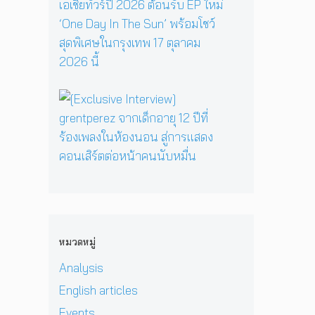
y
รี
ว
ส
E
เ
ห
า
เ
P
มื่
นึ่
ม
ต
คั
อ
ง
ด
อ
ม
ค
บ
า
ร์
แ
รู
ท
ร์
พี
บ็
วิ
ส
[
ก
ซ
ก
ท
น
E
สู่
ใ
เ
ย
ท
x
ซี
น
อ
า
น
c
รี
H
เ
ศ
า
l
ส์
e
ชี
า
บ
u
สื
r
ย
ส
น
s
บ
P
!
ต
เ
i
ส
r
ป
ร์
ว
v
ว
i
ร
แ
ที
e
น
v
ะ
ล
หมวดหมู่
D
I
เ
a
ก
ะ
O
n
มื
t
า
Analysis
มิ
M
t
อ
e
ศ
ต
i
e
English articles
ง
H
เ
ร
&
r
ช
e
อ
แ
Events