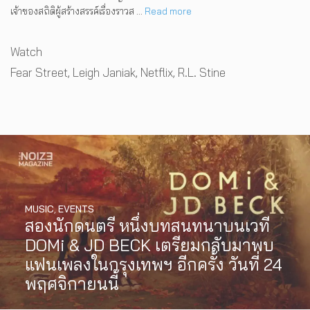
เจ้าของสถิติผู้สร้างสรรค์เรื่องราวส …
Read more
Categories
Watch
Tags
Fear Street
,
Leigh Janiak
,
Netflix
,
R.L. Stine
MUSIC
,
EVENTS
สองนักดนตรี หนึ่งบทสนทนาบนเวที
MUSIC
,
EVENTS
DOMi & JD BECK เตรียมกลับมาพบ
PREP คัมแบ็กเอเชีย! ประกาศเอเชีย
INTERVIEW
,
MUSIC
แฟนเพลงในกรุงเทพฯ อีกครั้ง วันที่ 24
ทัวร์ปี 2026 ต้อนรับ EP ใหม่ ‘One
[Exclusive Interview] grentperez
พฤศจิกายนนี้
Day In The Sun’ พร้อมโชว์สุดพิเศษ
จากเด็กอายุ 12 ปีที่ร้องเพลงในห้อง
ในกรุงเทพ 17 ตุลาคม 2026 นี้