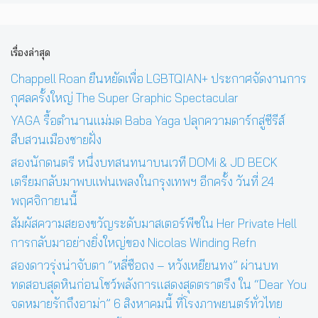
เรื่องล่าสุด
Chappell Roan ยืนหยัดเพื่อ LGBTQIAN+ ประกาศจัดงานการ
กุศลครั้งใหญ่ The Super Graphic Spectacular
YAGA รื้อตำนานแม่มด Baba Yaga ปลุกความดาร์กสู่ซีรีส์
สืบสวนเมืองชายฝั่ง
สองนักดนตรี หนึ่งบทสนทนาบนเวที DOMi & JD BECK
เตรียมกลับมาพบแฟนเพลงในกรุงเทพฯ อีกครั้ง วันที่ 24
พฤศจิกายนนี้
สัมผัสความสยองขวัญระดับมาสเตอร์พีซใน Her Private Hell
การกลับมาอย่างยิ่งใหญ่ของ Nicolas Winding Refn
สองดาวรุ่งน่าจับตา “หลี่ซือถง – หวังเหยียนทง” ผ่านบท
ทดสอบสุดหินก่อนโชว์พลังการแสดงสุดตราตรึง ใน “Dear You
จดหมายรักถึงอาม่า” 6 สิงหาคมนี้ ที่โรงภาพยนตร์ทั่วไทย