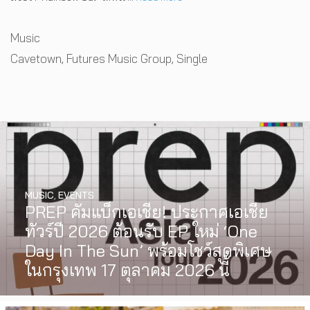
Categories
Music
Tags
Cavetown
,
Futures Music Group
,
Single
MUSIC
,
EVENTS
PREP คัมแบ็กเอเชีย! ประกาศเอเชีย
ทัวร์ปี 2026 ต้อนรับ EP ใหม่ ‘One
Day In The Sun’ พร้อมโชว์สุดพิเศษ
ในกรุงเทพ 17 ตุลาคม 2026 นี้