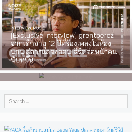
INTERVIEW
,
MUSIC
WATCH
,
LGBTQIAN+
[Exclusive Interview] grentperez
I Wish You All the Best เรื่องราวของ
จากเด็กอายุ 12 ปีที่ร้องเพลงในห้อง
วัยรุ่นนอนไบนารี่ กับครอบครัวที่เขา
นอน สู่การแสดงคอนเสิร์ตต่อหน้าคน
เลือกได้เอง ผลงานการกำกับ
นับหมื่น
ภาพยนตร์เรื่องแรกของ Tommy
Dorfman
Search
for: