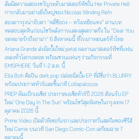
สัมผัสความสยองขวัญระดับมาสเตอร์พีซใน Her Private Hell
การกลับมาอย่างยิ่งใหญ่ของ Nicolas Winding Refn
สองดาวรุ่งน่าจับตา “หลี่ซือถง – หวังเหยียนทง” ผ่านบท
ทดสอบสุดหินก่อนโชว์พลังการแสดงสุดตราตรึง ใน “Dear You
จดหมายรักถึงอาม่า” 6 สิงหาคมนี้ ที่โรงภาพยนตร์ทั่วไทย
Ariana Grande ส่งอัลบั้มใหม่ petal ผลงานมาสเตอร์พีซที่แฟน
เพลงทั่วโลกรอคอย พร้อมชวนแฟนๆ ร่วมกิจกรรมที่
EMSPHERE วันที่ 1-2 ส.ค. นี้
Ella Boh ศิลปิน dark pop ปล่อยอัลบั้ม EP ที่มีชื่อว่า BLURRY
พร้อมประกาศทัวร์และขึ้นเวที Lollapalooza
PREP คัมแบ็กเอเชีย! ประกาศเอเชียทัวร์ปี 2026 ต้อนรับ EP
ใหม่ ‘One Day In The Sun’ พร้อมโชว์สุดพิเศษในกรุงเทพ 17
ตุลาคม 2026 นี้
Prime Video เปิดตัวทีเซอร์แรก และประกาศวันสตรีมของซีรีส์
ใหม่ Carrie บนเวที San Diego Comic-Con เตรียมฉาย 7
ตุลาคมนี้