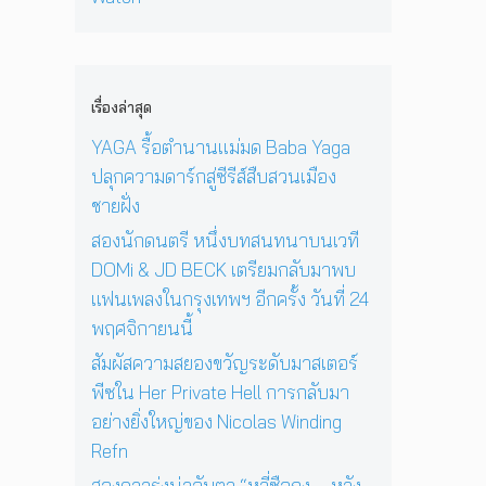
ง
‘
ก่
พ
า
N
O
อ
ล
ยุ
i
n
น
ง
1
c
e
ด
ใ
2
o
D
ว
เรื่องล่าสุด
น
ปี
l
a
ง
ก
ที่
a
y
YAGA รื้อตำนานแม่มด Baba Yaga
อ
รุ
ร้
s
I
า
ปลุกความดาร์กสู่ซีรีส์สืบสวนเมือง
ง
อ
W
n
ทิ
เ
ง
ชายฝั่ง
i
T
ต
ท
เ
n
h
ย์
สองนักดนตรี หนึ่งบทสนทนาบนเวที
พ
พ
d
e
จ
DOMi & JD BECK เตรียมกลับมาพบ
ฯ
ล
i
S
ะ
อี
ง
แฟนเพลงในกรุงเทพฯ อีกครั้ง วันที่ 24
n
u
ดั
ก
ใ
g
n
พฤศจิกายนนี้
บ
ค
น
R
’
สู
รั้
ห้
สัมผัสความสยองขวัญระดับมาสเตอร์
e
พ
ญ
ง
อ
f
ร้
พีซใน Her Private Hell การกลับมา
วั
ง
n
อ
อย่างยิ่งใหญ่ของ Nicolas Winding
น
น
ม
Refn
ที่
อ
โ
2
น
ช
สองดาวรุ่งน่าจับตา “หลี่ซือถง – หวัง