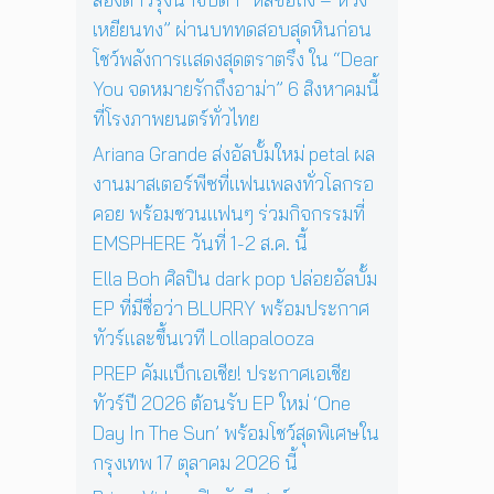
4
สู่
ว์
เหยียนทง” ผ่านบททดสอบสุดหินก่อน
พ
ก
สุ
ฤ
า
โชว์พลังการแสดงสุดตราตรึง ใน “Dear
ด
ศ
ร
You จดหมายรักถึงอาม่า” 6 สิงหาคมนี้
พิ
จิ
แ
เ
ที่โรงภาพยนตร์ทั่วไทย
ก
ส
ศ
า
ด
Ariana Grande ส่งอัลบั้มใหม่ petal ผล
ษ
ย
ง
ใ
งานมาสเตอร์พีซที่แฟนเพลงทั่วโลกรอ
น
ค
น
คอย พร้อมชวนแฟนๆ ร่วมกิจกรรมที่
นี้
อ
ก
EMSPHERE วันที่ 1-2 ส.ค. นี้
น
รุ
เ
ง
Ella Boh ศิลปิน dark pop ปล่อยอัลบั้ม
สิ
เ
EP ที่มีชื่อว่า BLURRY พร้อมประกาศ
ร์
ท
ต
ทัวร์และขึ้นเวที Lollapalooza
พ
ต่
1
PREP คัมแบ็กเอเชีย! ประกาศเอเชีย
อ
7
ทัวร์ปี 2026 ต้อนรับ EP ใหม่ ‘One
ห
ตุ
น้
Day In The Sun’ พร้อมโชว์สุดพิเศษใน
ล
า
า
กรุงเทพ 17 ตุลาคม 2026 นี้
ค
ค