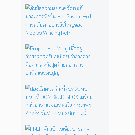
รื้
อ
สั
ตำ
ม
น
ผั
า
ส
น
ค
แ
ว
ม่
า
P
ม
ม
r
ด
ส
o
B
ย
j
a
อ
e
b
ง
c
a
ข
t
ส
Y
วั
H
อ
a
ญ
a
ง
g
ร
i
นั
a
ะ
l
ก
ป
ดั
M
ด
ลุ
บ
a
น
ก
ม
P
r
ต
ค
า
R