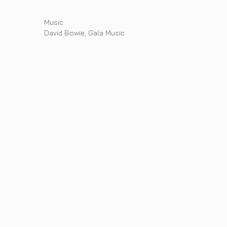
Categories
Music
Tags
David Bowie
,
Gala Music