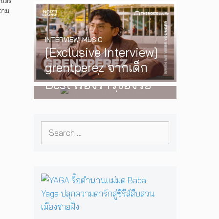
นตรี
‘One Day In The Sun’
ความ
พร้อมโชว์สุดพิเศษใน
INTERVIEW
,
MUSIC
กรุงเทพ 17 ตุลาคม
[Exclusive Interview]
2026 นี้
WATCH
,
LGBTQIAN+
grentperez จากเด็ก
I Wish You All the
อายุ 12 ปีที่ร้องเพลงใน
Best เรื่องราวของวัย
ห้องนอน สู่การแสดง
รุ่นนอนไบนารี่ กับ
คอนเสิร์ตต่อหน้าคนนับ
ครอบครัวที่เขาเลือกได้
หมื่น
Search
เอง ผลงานการกำกับ
for:
ภาพยนตร์เรื่องแรกของ
Tommy Dorfman
Y
A
G
A