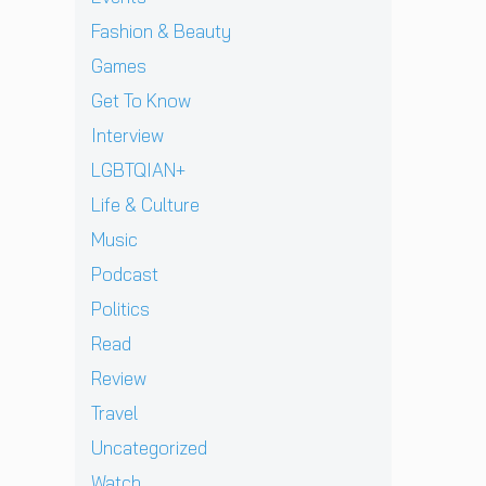
J
v
า
l
เ
ท้
D
i
Fashion & Beauty
ย
l
ชี
ต่
B
e
ฝั่
ก
ย
า
Games
E
w
ง
า
ทั
ง
C
]
Get To Know
ร
ว
ด
K
g
ก
ร์
า
Interview
เ
r
ลั
ปี
ว
ต
e
LGBTQIAN+
บ
2
คื
รี
n
ม
0
อ
Life & Culture
ย
t
า
2
ค
ม
p
อ
Music
6
ว
ก
e
ย่
ต้
า
Podcast
ลั
r
า
อ
ม
บ
e
ง
น
Politics
ห
ม
z
ยิ่
รั
วั
Read
า
จ
ง
บ
ง
พ
า
ใ
E
Review
สุ
บ
ก
ห
P
ด
Travel
แ
เ
ญ่
ใ
ท้
ฟ
ด็
ข
ห
Uncategorized
า
น
ก
อ
ม่
ย
Watch
เ
อ