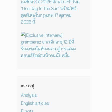
y
รี
ว
ส
E
เ
ห
า
เ
P
มื่
นึ่
ม
ต
คั
อ
ง
ด
อ
ม
ค
บ
า
ร์
แ
รู
ท
ร์
พี
บ็
วิ
ส
[
ก
ซ
ก
ท
น
E
สู่
ใ
เ
ย
ท
x
ซี
น
อ
า
น
c
รี
H
เ
ศ
า
l
ส์
e
ชี
า
บ
u
สื
r
ย
ส
น
s
บ
P
!
ต
เ
i
ส
r
ป
ร์
ว
v
ว
i
ร
แ
ที
e
น
v
ะ
ล
หมวดหมู่
D
I
เ
a
ก
ะ
O
n
มื
t
า
Analysis
มิ
M
t
อ
e
ศ
ต
i
e
English articles
ง
H
เ
ร
&
r
ช
e
อ
แ
Events