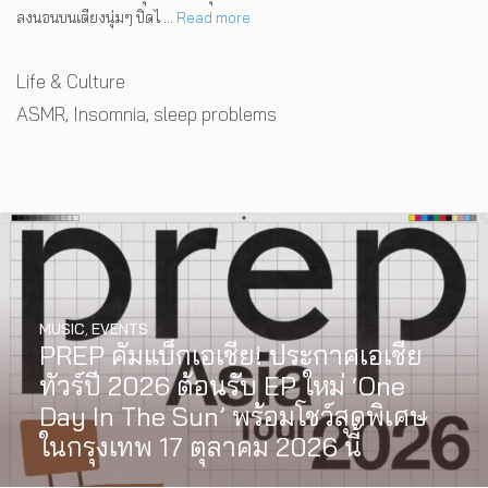
ลงนอนบนเตียงนุ่มๆ ปิดไ …
Read more
Categories
Life & Culture
Tags
ASMR
,
Insomnia
,
sleep problems
MUSIC
,
EVENTS
PREP คัมแบ็กเอเชีย! ประกาศเอเชีย
INTERVIEW
,
MUSIC
WATCH
,
LGBTQIAN+
ทัวร์ปี 2026 ต้อนรับ EP ใหม่ ‘One
[Exclusive Interview] grentperez
I Wish You All the Best เรื่องราวของ
Day In The Sun’ พร้อมโชว์สุดพิเศษ
จากเด็กอายุ 12 ปีที่ร้องเพลงในห้อง
วัยรุ่นนอนไบนารี่ กับครอบครัวที่เขา
ในกรุงเทพ 17 ตุลาคม 2026 นี้
นอน สู่การแสดงคอนเสิร์ตต่อหน้าคน
เลือกได้เอง ผลงานการกำกับ
นับหมื่น