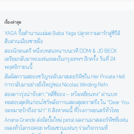
เรื่องล่าสุด
YAGA รื้อตำนานแม่มด Baba Yaga ปลุกความดาร์กสู่ซีรีส์
สืบสวนเมืองชายฝั่ง
สองนักดนตรี หนึ่งบทสนทนาบนเวที DOMi & JD BECK
เตรียมกลับมาพบแฟนเพลงในกรุงเทพฯ อีกครั้ง วันที่ 24
พฤศจิกายนนี้
สัมผัสความสยองขวัญระดับมาสเตอร์พีซใน Her Private Hell
การกลับมาอย่างยิ่งใหญ่ของ Nicolas Winding Refn
สองดาวรุ่งน่าจับตา “หลี่ซือถง – หวังเหยียนทง” ผ่านบท
ทดสอบสุดหินก่อนโชว์พลังการแสดงสุดตราตรึง ใน “Dear You
จดหมายรักถึงอาม่า” 6 สิงหาคมนี้ ที่โรงภาพยนตร์ทั่วไทย
Ariana Grande ส่งอัลบั้มใหม่ petal ผลงานมาสเตอร์พีซที่แฟน
เพลงทั่วโลกรอคอย พร้อมชวนแฟนๆ ร่วมกิจกรรมที่