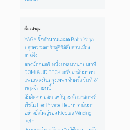
ง
‘
ก่
พ
า
N
O
อ
ล
ยุ
i
n
น
ง
1
c
e
ด
ใ
2
o
D
ว
เรื่องล่าสุด
น
ปี
l
a
ง
ก
ที่
a
y
YAGA รื้อตำนานแม่มด Baba Yaga
อ
รุ
ร้
s
I
า
ปลุกความดาร์กสู่ซีรีส์สืบสวนเมือง
ง
อ
W
n
ทิ
เ
ง
ชายฝั่ง
i
T
ต
ท
เ
n
h
ย์
สองนักดนตรี หนึ่งบทสนทนาบนเวที
พ
พ
d
e
จ
DOMi & JD BECK เตรียมกลับมาพบ
ฯ
ล
i
S
ะ
อี
ง
แฟนเพลงในกรุงเทพฯ อีกครั้ง วันที่ 24
n
u
ดั
ก
ใ
g
n
พฤศจิกายนนี้
บ
ค
น
R
’
สู
รั้
ห้
สัมผัสความสยองขวัญระดับมาสเตอร์
e
พ
ญ
ง
อ
f
ร้
พีซใน Her Private Hell การกลับมา
วั
ง
n
อ
อย่างยิ่งใหญ่ของ Nicolas Winding
น
น
ม
Refn
ที่
อ
โ
2
น
ช
สองดาวรุ่งน่าจับตา “หลี่ซือถง – หวัง