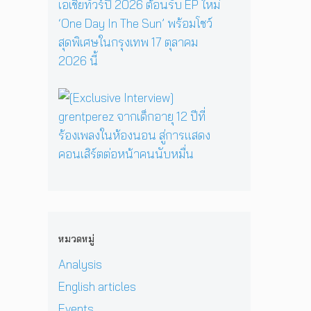
y
รี
ว
ส
E
เ
ห
า
เ
P
มื่
นึ่
ม
ต
คั
อ
ง
ด
อ
ม
ค
บ
า
ร์
แ
รู
ท
ร์
พี
บ็
วิ
ส
[
ก
ซ
ก
ท
น
E
สู่
ใ
เ
ย
ท
x
ซี
น
อ
า
น
c
รี
H
เ
ศ
า
l
ส์
e
ชี
า
บ
u
สื
r
ย
ส
น
s
บ
P
!
ต
เ
i
ส
r
ป
ร์
ว
v
ว
i
ร
แ
ที
e
น
v
ะ
ล
หมวดหมู่
D
I
เ
a
ก
ะ
O
n
มื
t
า
Analysis
มิ
M
t
อ
e
ศ
ต
i
e
English articles
ง
H
เ
ร
&
r
ช
e
อ
แ
Events