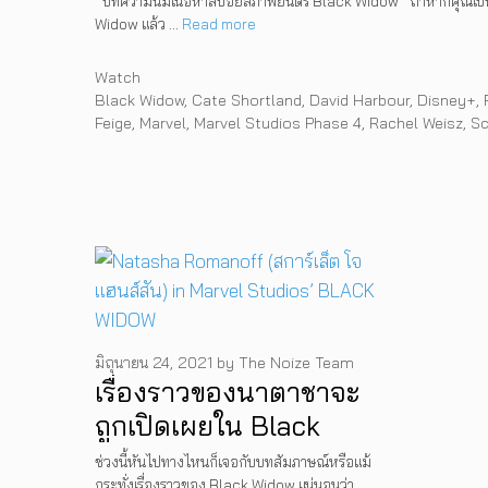
*บทความนี้มีเนื้อหาสปอยล์ภาพยนตร์ Black Widow* ถ้าหากคุณเป็
Widow แล้ว …
Read more
Categories
Watch
Tags
Black Widow
,
Cate Shortland
,
David Harbour
,
Disney+
,
Feige
,
Marvel
,
Marvel Studios Phase 4
,
Rachel Weisz
,
Sc
มิถุนายน 24, 2021
by
The Noize Team
เรื่องราวของนาตาชาจะ
ถูกเปิดเผยใน Black
Widow
ช่วงนี้หันไปทางไหนก็เจอกับบทสัมภาษณ์หรือแม้
กระทั่งเรื่องราวของ Black Widow แน่นอนว่า