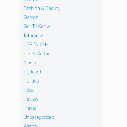
J
v
า
l
เ
ท้
D
i
Fashion & Beauty
ย
l
ชี
ต่
B
e
ฝั่
ก
ย
า
Games
E
w
ง
า
ทั
ง
C
]
Get To Know
ร
ว
ด
K
g
ก
ร์
า
Interview
เ
r
ลั
ปี
ว
ต
e
LGBTQIAN+
บ
2
คื
รี
n
ม
0
อ
Life & Culture
ย
t
า
2
ค
ม
p
อ
Music
6
ว
ก
e
ย่
ต้
า
Podcast
ลั
r
า
อ
ม
บ
e
ง
น
Politics
ห
ม
z
ยิ่
รั
วั
Read
า
จ
ง
บ
ง
พ
า
ใ
E
Review
สุ
บ
ก
ห
P
ด
Travel
แ
เ
ญ่
ใ
ท้
ฟ
ด็
ข
ห
Uncategorized
า
น
ก
อ
ม่
ย
Watch
เ
อ