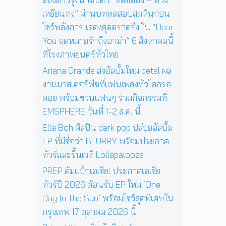
4
สู่
ว์
เหยียนทง” ผ่านบททดสอบสุดหินก่อน
พ
ก
สุ
ฤ
า
โชว์พลังการแสดงสุดตราตรึง ใน “Dear
ด
ศ
ร
You จดหมายรักถึงอาม่า” 6 สิงหาคมนี้
พิ
จิ
แ
เ
ที่โรงภาพยนตร์ทั่วไทย
ก
ส
ศ
า
ด
Ariana Grande ส่งอัลบั้มใหม่ petal ผล
ษ
ย
ง
ใ
งานมาสเตอร์พีซที่แฟนเพลงทั่วโลกรอ
น
ค
น
คอย พร้อมชวนแฟนๆ ร่วมกิจกรรมที่
นี้
อ
ก
EMSPHERE วันที่ 1-2 ส.ค. นี้
น
รุ
เ
ง
Ella Boh ศิลปิน dark pop ปล่อยอัลบั้ม
สิ
เ
EP ที่มีชื่อว่า BLURRY พร้อมประกาศ
ร์
ท
ต
ทัวร์และขึ้นเวที Lollapalooza
พ
ต่
1
PREP คัมแบ็กเอเชีย! ประกาศเอเชีย
อ
7
ทัวร์ปี 2026 ต้อนรับ EP ใหม่ ‘One
ห
ตุ
น้
Day In The Sun’ พร้อมโชว์สุดพิเศษใน
ล
า
า
กรุงเทพ 17 ตุลาคม 2026 นี้
ค
ค