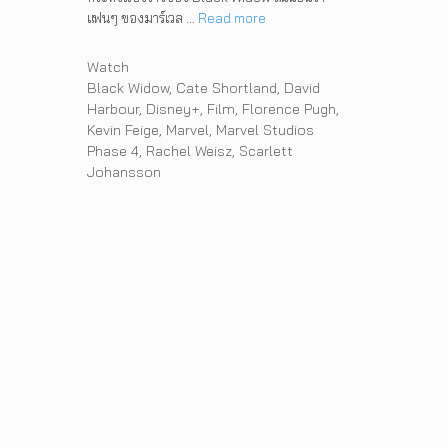
แฟนๆ ของมาร์เวล …
Read more
Categories
Watch
Tags
Black Widow
,
Cate Shortland
,
David
Harbour
,
Disney+
,
Film
,
Florence Pugh
,
Kevin Feige
,
Marvel
,
Marvel Studios
Phase 4
,
Rachel Weisz
,
Scarlett
Johansson