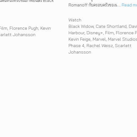
นคนหนึ่งที่รับชมภาพยนตร์ Black
Romanoff กับครอบครัวของเ …
Read m
Categories
Watch
Tags
Black Widow
,
Cate Shortland
,
Dav
Film
,
Florence Pugh
,
Kevin
Harbour
,
Disney+
,
Film
,
Florence 
arlett Johansson
Kevin Feige
,
Marvel
,
Marvel Studio
Phase 4
,
Rachel Weisz
,
Scarlett
Johansson