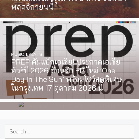
พฤศจิกายนนี้
MUSIC
,
EVENTS
PREP คัมแบ็กเอเชีย! ประกาศเอเชีย
INTERVIEW
,
MUSIC
ทัวร์ปี 2026 ต้อนรับ EP ใหม่ ‘One
[Exclusive Interview] grentperez
Day In The Sun’ พร้อมโชว์สุดพิเศษ
จากเด็กอายุ 12 ปีที่ร้องเพลงในห้อง
ในกรุงเทพ 17 ตุลาคม 2026 นี้
นอน สู่การแสดงคอนเสิร์ตต่อหน้าคน
นับหมื่น
Search
for: