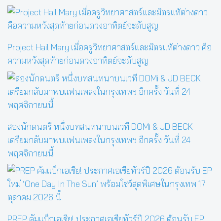
Project Hail Mary เมื่อครูวิทยาศาสตร์และมิตรแท้ต่างดาว คือ
ความหวังสุดท้ายก่อนดวงอาทิตย์จะดับสูญ
สองนักดนตรี หนึ่งบทสนทนาบนเวที DOMi & JD BECK
เตรียมกลับมาพบแฟนเพลงในกรุงเทพฯ อีกครั้ง วันที่ 24
พฤศจิกายนนี้
PREP คัมแบ็กเอเชีย! ประกาศเอเชียทัวร์ปี 2026 ต้อนรับ EP