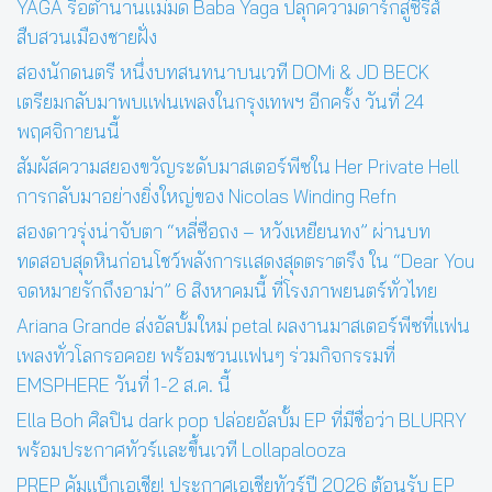
YAGA รื้อตำนานแม่มด Baba Yaga ปลุกความดาร์กสู่ซีรีส์
สืบสวนเมืองชายฝั่ง
สองนักดนตรี หนึ่งบทสนทนาบนเวที DOMi & JD BECK
เตรียมกลับมาพบแฟนเพลงในกรุงเทพฯ อีกครั้ง วันที่ 24
พฤศจิกายนนี้
สัมผัสความสยองขวัญระดับมาสเตอร์พีซใน Her Private Hell
การกลับมาอย่างยิ่งใหญ่ของ Nicolas Winding Refn
สองดาวรุ่งน่าจับตา “หลี่ซือถง – หวังเหยียนทง” ผ่านบท
ทดสอบสุดหินก่อนโชว์พลังการแสดงสุดตราตรึง ใน “Dear You
จดหมายรักถึงอาม่า” 6 สิงหาคมนี้ ที่โรงภาพยนตร์ทั่วไทย
Ariana Grande ส่งอัลบั้มใหม่ petal ผลงานมาสเตอร์พีซที่แฟน
เพลงทั่วโลกรอคอย พร้อมชวนแฟนๆ ร่วมกิจกรรมที่
EMSPHERE วันที่ 1-2 ส.ค. นี้
Ella Boh ศิลปิน dark pop ปล่อยอัลบั้ม EP ที่มีชื่อว่า BLURRY
พร้อมประกาศทัวร์และขึ้นเวที Lollapalooza
PREP คัมแบ็กเอเชีย! ประกาศเอเชียทัวร์ปี 2026 ต้อนรับ EP