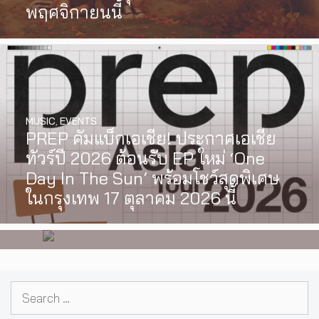
พฤศจิกายนนี้
MUSIC
,
EVENTS
PREP คัมแบ็กเอเชีย! ประกาศเอเชีย
INTERVIEW
,
MUSIC
ทัวร์ปี 2026 ต้อนรับ EP ใหม่ ‘One
[Exclusive Interview] grentperez
Day In The Sun’ พร้อมโชว์สุดพิเศษ
จากเด็กอายุ 12 ปีที่ร้องเพลงในห้อง
ในกรุงเทพ 17 ตุลาคม 2026 นี้
นอน สู่การแสดงคอนเสิร์ตต่อหน้าคน
นับหมื่น
Search
for: