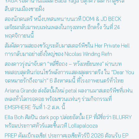
YAGA รื้อตำนานแม่มด Baba Yaga ปลุกความดาร์กสู่ซีรีส์
สืบสวนเมืองชายฝั่ง
สองนักดนตรี หนึ่งบทสนทนาบนเวที DOMi & JD BECK
เตรียมกลับมาพบแฟนเพลงในกรุงเทพฯ อีกครั้ง วันที่ 24
พฤศจิกายนนี้
สัมผัสความสยองขวัญระดับมาสเตอร์พีซใน Her Private Hell
การกลับมาอย่างยิ่งใหญ่ของ Nicolas Winding Refn
สองดาวรุ่งน่าจับตา “หลี่ซือถง – หวังเหยียนทง” ผ่านบท
ทดสอบสุดหินก่อนโชว์พลังการแสดงสุดตราตรึง ใน “Dear You
จดหมายรักถึงอาม่า” 6 สิงหาคมนี้ ที่โรงภาพยนตร์ทั่วไทย
Ariana Grande ส่งอัลบั้มใหม่ petal ผลงานมาสเตอร์พีซที่แฟน
เพลงทั่วโลกรอคอย พร้อมชวนแฟนๆ ร่วมกิจกรรมที่
EMSPHERE วันที่ 1-2 ส.ค. นี้
Ella Boh ศิลปิน dark pop ปล่อยอัลบั้ม EP ที่มีชื่อว่า BLURRY
พร้อมประกาศทัวร์และขึ้นเวที Lollapalooza
PREP คัมแบ็กเอเชีย! ประกาศเอเชียทัวร์ปี 2026 ต้อนรับ EP