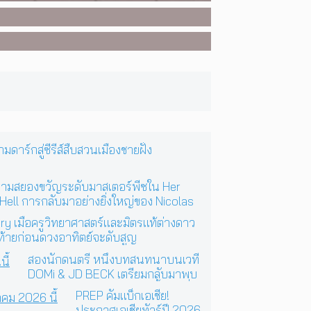
ร์กสู่ซีรีส์สืบสวนเมืองชายฝั่ง
วามสยองขวัญระดับมาสเตอร์พีซใน Her
 Hell การกลับมาอย่างยิ่งใหญ่ของ Nicolas
 Refn
ry เมื่อครูวิทยาศาสตร์และมิตรแท้ต่างดาว
ท้ายก่อนดวงอาทิตย์จะดับสูญ
สองนักดนตรี หนึ่งบทสนทนาบนเวที
DOMi & JD BECK เตรียมกลับมาพบ
แฟนเพลงในกรุงเทพฯ อีกครั้ง วันที่
PREP คัมแบ็กเอเชีย!
24 พฤศจิกายนนี้
ประกาศเอเชียทัวร์ปี 2026