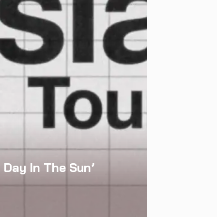
e Day In The Sun’
องนอน สู่การแสดง
่เขาเลือกได้เอง ผล