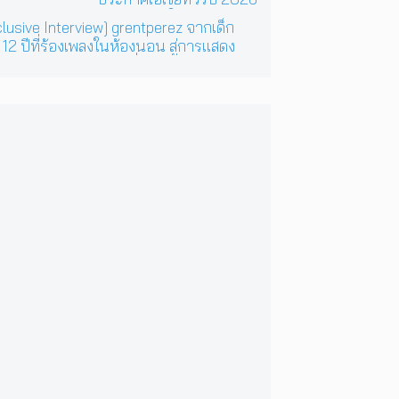
ต้อนรับ EP ใหม่ ‘One Day
lusive Interview] grentperez จากเด็ก
In The Sun’ พร้อมโชว์สุด
 12 ปีที่ร้องเพลงในห้องนอน สู่การแสดง
พิเศษในกรุงเทพ 17
เสิร์ตต่อหน้าคนนับหมื่น
ตุลาคม 2026 นี้