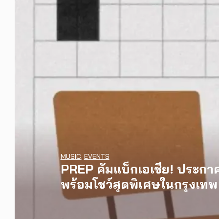
MUSIC
,
EVENTS
PREP คัมแบ็กเอเชีย! ประกาศเ
INTERVIEW
,
MUSIC
พร้อมโชว์สุดพิเศษในกรุงเทพ 
[Exclusive Interview] grent
WATCH
,
LGBTQIAN+
คอนเสิร์ตต่อหน้าคนนับหมื่น
I Wish You All the Best เรื่
งานการกำกับภาพยนตร์เรื่