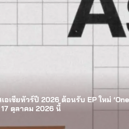
อเชียทัวร์ปี 2026 ต้อนรับ EP ใหม่ ‘On
17 ตุลาคม 2026 นี้
perez จากเด็กอายุ 12 ปีที่ร้องเพลงในห้
องราวของวัยรุ่นนอนไบนารี่ กับครอบครัวที
องแรกของ Tommy Dorfman