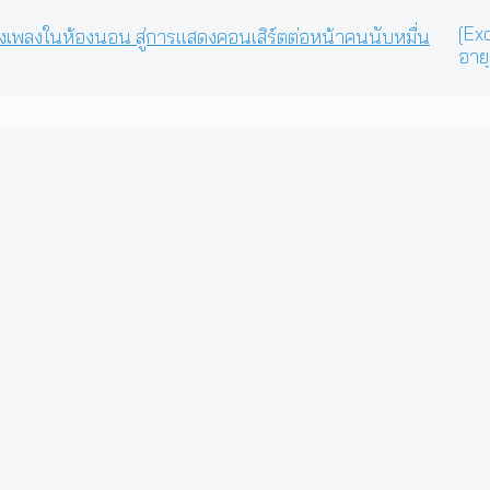
[Exc
อายุ
คอน