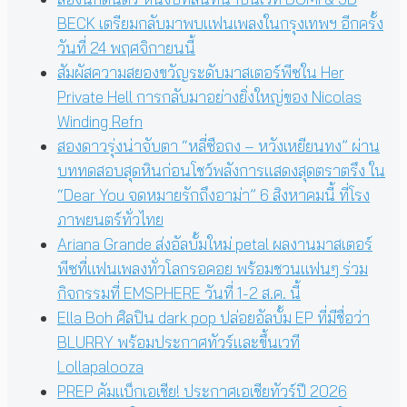
BECK เตรียมกลับมาพบแฟนเพลงในกรุงเทพฯ อีกครั้ง
วันที่ 24 พฤศจิกายนนี้
สัมผัสความสยองขวัญระดับมาสเตอร์พีซใน Her
Private Hell การกลับมาอย่างยิ่งใหญ่ของ Nicolas
Winding Refn
สองดาวรุ่งน่าจับตา “หลี่ซือถง – หวังเหยียนทง” ผ่าน
บททดสอบสุดหินก่อนโชว์พลังการแสดงสุดตราตรึง ใน
“Dear You จดหมายรักถึงอาม่า” 6 สิงหาคมนี้ ที่โรง
ภาพยนตร์ทั่วไทย
Ariana Grande ส่งอัลบั้มใหม่ petal ผลงานมาสเตอร์
พีซที่แฟนเพลงทั่วโลกรอคอย พร้อมชวนแฟนๆ ร่วม
กิจกรรมที่ EMSPHERE วันที่ 1-2 ส.ค. นี้
Ella Boh ศิลปิน dark pop ปล่อยอัลบั้ม EP ที่มีชื่อว่า
BLURRY พร้อมประกาศทัวร์และขึ้นเวที
Lollapalooza
PREP คัมแบ็กเอเชีย! ประกาศเอเชียทัวร์ปี 2026