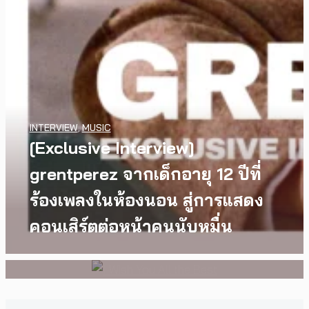
WATCH
,
LGBTQIAN+
INTERVIEW
,
MUSIC
I Wish You All the Best เรื่องราว
[Exclusive Interview]
ของวัยรุ่นนอนไบนารี่ กับ
grentperez จากเด็กอายุ 12 ปีที่
ครอบครัวที่เขาเลือกได้เอง ผล
ร้องเพลงในห้องนอน สู่การแสดง
งานการกำกับภาพยนตร์เรื่องแรก
คอนเสิร์ตต่อหน้าคนนับหมื่น
ของ Tommy Dorfman