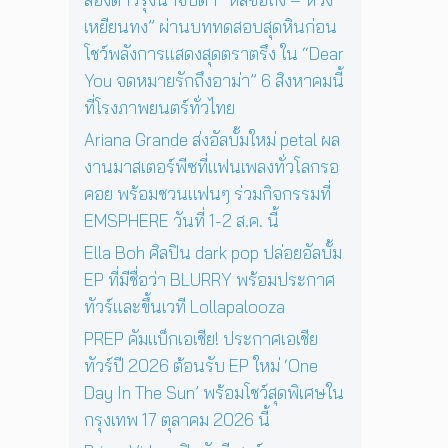
4
สู่
ว์
เหยียนทง” ผ่านบททดสอบสุดหินก่อน
พ
ก
สุ
ฤ
า
โชว์พลังการแสดงสุดตราตรึง ใน “Dear
ด
ศ
ร
You จดหมายรักถึงอาม่า” 6 สิงหาคมนี้
พิ
จิ
แ
เ
ที่โรงภาพยนตร์ทั่วไทย
ก
ส
ศ
า
ด
Ariana Grande ส่งอัลบั้มใหม่ petal ผล
ษ
ย
ง
ใ
งานมาสเตอร์พีซที่แฟนเพลงทั่วโลกรอ
น
ค
น
คอย พร้อมชวนแฟนๆ ร่วมกิจกรรมที่
นี้
อ
ก
EMSPHERE วันที่ 1-2 ส.ค. นี้
น
รุ
เ
ง
Ella Boh ศิลปิน dark pop ปล่อยอัลบั้ม
สิ
เ
EP ที่มีชื่อว่า BLURRY พร้อมประกาศ
ร์
ท
ต
ทัวร์และขึ้นเวที Lollapalooza
พ
ต่
1
PREP คัมแบ็กเอเชีย! ประกาศเอเชีย
อ
7
ทัวร์ปี 2026 ต้อนรับ EP ใหม่ ‘One
ห
ตุ
น้
Day In The Sun’ พร้อมโชว์สุดพิเศษใน
ล
า
า
กรุงเทพ 17 ตุลาคม 2026 นี้
ค
ค