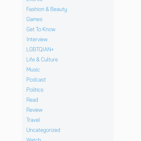
J
v
า
l
เ
ท้
D
i
Fashion & Beauty
ย
l
ชี
ต่
B
e
ฝั่
ก
ย
า
Games
E
w
ง
า
ทั
ง
C
]
Get To Know
ร
ว
ด
K
g
ก
ร์
า
Interview
เ
r
ลั
ปี
ว
ต
e
LGBTQIAN+
บ
2
คื
รี
n
ม
0
อ
Life & Culture
ย
t
า
2
ค
ม
p
อ
Music
6
ว
ก
e
ย่
ต้
า
Podcast
ลั
r
า
อ
ม
บ
e
ง
น
Politics
ห
ม
z
ยิ่
รั
วั
Read
า
จ
ง
บ
ง
พ
า
ใ
E
Review
สุ
บ
ก
ห
P
ด
Travel
แ
เ
ญ่
ใ
ท้
ฟ
ด็
ข
ห
Uncategorized
า
น
ก
อ
ม่
ย
Watch
เ
อ