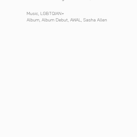
Categories
Music
,
LGBTQIAN+
Tags
Album
,
Album Debut
,
AWAL
,
Sasha Allen