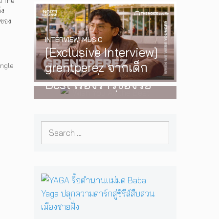
ม่ The
‘One Day In The Sun’
ึง
าม
มของ
พร้อมโชว์สุดพิเศษใน
INTERVIEW
,
MUSIC
กรุงเทพ 17 ตุลาคม
[Exclusive Interview]
2026 นี้
WATCH
,
LGBTQIAN+
grentperez จากเด็ก
ingle
I Wish You All the
อายุ 12 ปีที่ร้องเพลงใน
Best เรื่องราวของวัย
ห้องนอน สู่การแสดง
รุ่นนอนไบนารี่ กับ
คอนเสิร์ตต่อหน้าคนนับ
ครอบครัวที่เขาเลือกได้
หมื่น
Search
เอง ผลงานการกำกับ
for:
ภาพยนตร์เรื่องแรกของ
Tommy Dorfman
Y
A
G
A