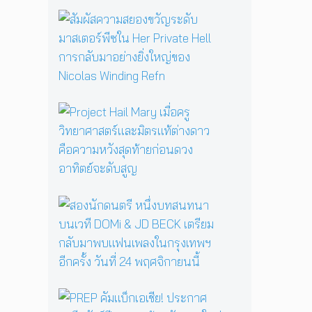
รื้
อ
สั
ตำ
ม
น
ผั
า
ส
น
ค
แ
ว
ม่
า
P
ม
ม
r
ด
ส
o
B
ย
j
a
อ
e
b
ง
c
a
ข
t
ส
Y
วั
H
อ
a
ญ
a
ง
g
ร
i
นั
a
ะ
l
ก
ป
ดั
M
ด
ลุ
บ
a
น
ก
ม
P
r
ต
ค
า
R