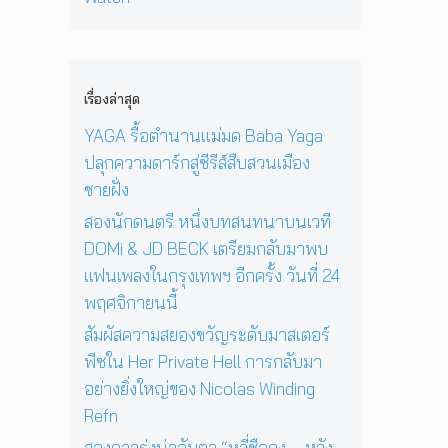
ง
‘
ก่
พ
า
N
O
อ
ล
ยุ
i
n
น
ง
1
c
e
ด
ใ
2
o
D
ว
เรื่องล่าสุด
น
ปี
l
a
ง
ก
ที่
a
y
YAGA รื้อตำนานแม่มด Baba Yaga
อ
รุ
ร้
s
I
า
ปลุกความดาร์กสู่ซีรีส์สืบสวนเมือง
ง
อ
W
n
ทิ
เ
ง
ชายฝั่ง
i
T
ต
ท
เ
n
h
ย์
สองนักดนตรี หนึ่งบทสนทนาบนเวที
พ
พ
d
e
จ
DOMi & JD BECK เตรียมกลับมาพบ
ฯ
ล
i
S
ะ
อี
ง
แฟนเพลงในกรุงเทพฯ อีกครั้ง วันที่ 24
n
u
ดั
ก
ใ
g
n
พฤศจิกายนนี้
บ
ค
น
R
’
สู
รั้
ห้
สัมผัสความสยองขวัญระดับมาสเตอร์
e
พ
ญ
ง
อ
f
ร้
พีซใน Her Private Hell การกลับมา
วั
ง
n
อ
อย่างยิ่งใหญ่ของ Nicolas Winding
น
น
ม
Refn
ที่
อ
โ
2
น
ช
สองดาวรุ่งน่าจับตา “หลี่ซือถง – หวัง