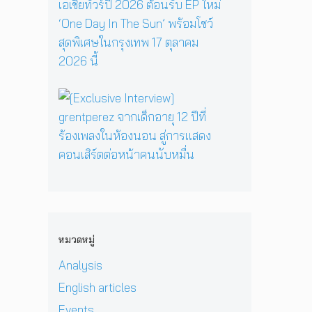
y
รี
ว
ส
E
เ
ห
า
เ
P
มื่
นึ่
ม
ต
คั
อ
ง
ด
อ
ม
ค
บ
า
ร์
แ
รู
ท
ร์
พี
บ็
วิ
ส
[
ก
ซ
ก
ท
น
E
สู่
ใ
เ
ย
ท
x
ซี
น
อ
า
น
c
รี
H
เ
ศ
า
l
ส์
e
ชี
า
บ
u
สื
r
ย
ส
น
s
บ
P
!
ต
เ
i
ส
r
ป
ร์
ว
v
ว
i
ร
แ
ที
e
น
v
ะ
ล
หมวดหมู่
D
I
เ
a
ก
ะ
O
n
มื
t
า
Analysis
มิ
M
t
อ
e
ศ
ต
i
e
English articles
ง
H
เ
ร
&
r
ช
e
อ
แ
Events