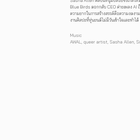
Sasha Allen ศิลปินหนุ่มปล่อยซิงเกิลให
Blue Birds ตอกกลับ CEO ค่ายเพลง AI ถ
เพลงเพื่อประท้วงคว
ความยากในการสร้างสรรค์คือความงดงา
มักง่ายของ AI
งานศิลปะที่หุ่นยนต์ไม่มีวันเข้าใจและทำได้
Categories
Music
Tags
AWAL
,
queer artist
,
Sasha Allen
,
S