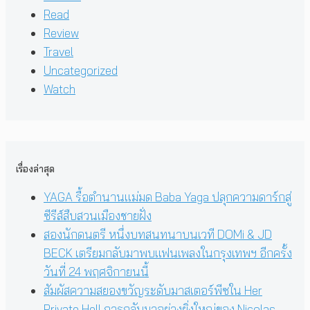
Read
Review
Travel
Uncategorized
Watch
เรื่องล่าสุด
YAGA รื้อตำนานแม่มด Baba Yaga ปลุกความดาร์กสู่
ซีรีส์สืบสวนเมืองชายฝั่ง
สองนักดนตรี หนึ่งบทสนทนาบนเวที DOMi & JD
BECK เตรียมกลับมาพบแฟนเพลงในกรุงเทพฯ อีกครั้ง
วันที่ 24 พฤศจิกายนนี้
สัมผัสความสยองขวัญระดับมาสเตอร์พีซใน Her
Private Hell การกลับมาอย่างยิ่งใหญ่ของ Nicolas