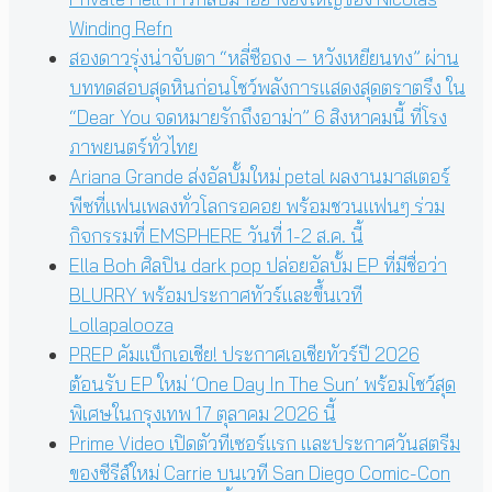
Winding Refn
สองดาวรุ่งน่าจับตา “หลี่ซือถง – หวังเหยียนทง” ผ่าน
บททดสอบสุดหินก่อนโชว์พลังการแสดงสุดตราตรึง ใน
“Dear You จดหมายรักถึงอาม่า” 6 สิงหาคมนี้ ที่โรง
ภาพยนตร์ทั่วไทย
Ariana Grande ส่งอัลบั้มใหม่ petal ผลงานมาสเตอร์
พีซที่แฟนเพลงทั่วโลกรอคอย พร้อมชวนแฟนๆ ร่วม
กิจกรรมที่ EMSPHERE วันที่ 1-2 ส.ค. นี้
Ella Boh ศิลปิน dark pop ปล่อยอัลบั้ม EP ที่มีชื่อว่า
BLURRY พร้อมประกาศทัวร์และขึ้นเวที
Lollapalooza
PREP คัมแบ็กเอเชีย! ประกาศเอเชียทัวร์ปี 2026
ต้อนรับ EP ใหม่ ‘One Day In The Sun’ พร้อมโชว์สุด
พิเศษในกรุงเทพ 17 ตุลาคม 2026 นี้
Prime Video เปิดตัวทีเซอร์แรก และประกาศวันสตรีม
ของซีรีส์ใหม่ Carrie บนเวที San Diego Comic-Con