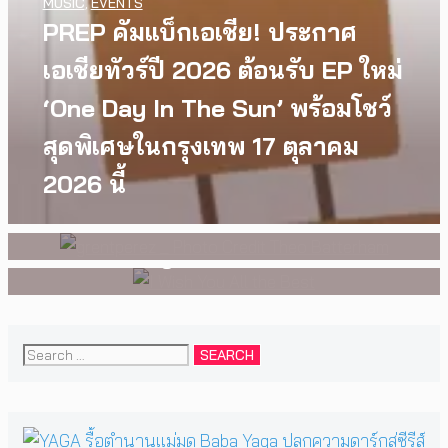
MUSIC
,
EVENTS
PREP คัมแบ็กเอเชีย! ประกาศ
เอเชียทัวร์ปี 2026 ต้อนรับ EP ใหม่
WATCH
,
LGBTQIAN+
INTERVIEW
,
MUSIC
I Wish You All the Best เรื่องราว
[Exclusive Interview]
‘One Day In The Sun’ พร้อมโชว์
ของวัยรุ่นนอนไบนารี่ กับ
grentperez จากเด็กอายุ 12 ปีที่
สุดพิเศษในกรุงเทพ 17 ตุลาคม
ครอบครัวที่เขาเลือกได้เอง ผล
ร้องเพลงในห้องนอน สู่การแสดง
2026 นี้
งานการกำกับภาพยนตร์เรื่องแรก
คอนเสิร์ตต่อหน้าคนนับหมื่น
ของ Tommy Dorfman
Search
for: