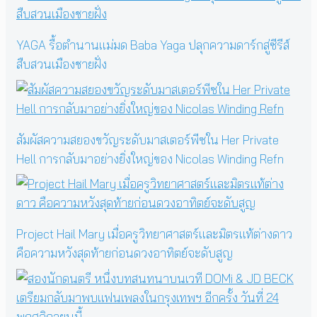
YAGA รื้อตำนานแม่มด Baba Yaga ปลุกความดาร์กสู่ซีรีส์
สืบสวนเมืองชายฝั่ง
สัมผัสความสยองขวัญระดับมาสเตอร์พีซใน Her Private
Hell การกลับมาอย่างยิ่งใหญ่ของ Nicolas Winding Refn
Project Hail Mary เมื่อครูวิทยาศาสตร์และมิตรแท้ต่างดาว
คือความหวังสุดท้ายก่อนดวงอาทิตย์จะดับสูญ