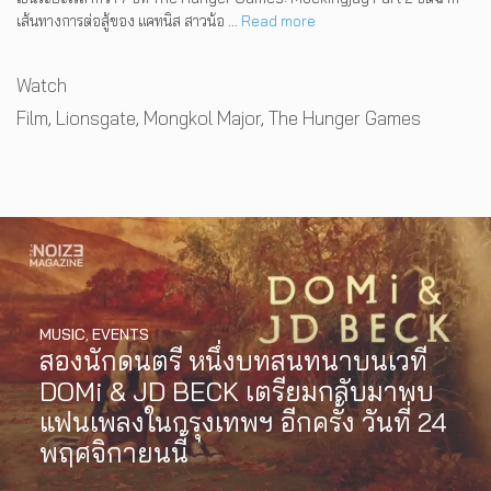
เส้นทางการต่อสู้ของ แคทนิส สาวน้อ …
Read more
Categories
Watch
Tags
Film
,
Lionsgate
,
Mongkol Major
,
The Hunger Games
MUSIC
,
EVENTS
สองนักดนตรี หนึ่งบทสนทนาบนเวที
DOMi & JD BECK เตรียมกลับมาพบ
แฟนเพลงในกรุงเทพฯ อีกครั้ง วันที่ 24
พฤศจิกายนนี้