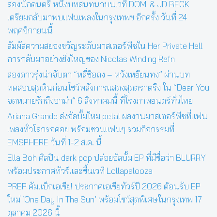
สองนักดนตรี หนึ่งบทสนทนาบนเวที DOMi & JD BECK
เตรียมกลับมาพบแฟนเพลงในกรุงเทพฯ อีกครั้ง วันที่ 24
พฤศจิกายนนี้
สัมผัสความสยองขวัญระดับมาสเตอร์พีซใน Her Private Hell
การกลับมาอย่างยิ่งใหญ่ของ Nicolas Winding Refn
สองดาวรุ่งน่าจับตา “หลี่ซือถง – หวังเหยียนทง” ผ่านบท
ทดสอบสุดหินก่อนโชว์พลังการแสดงสุดตราตรึง ใน “Dear You
จดหมายรักถึงอาม่า” 6 สิงหาคมนี้ ที่โรงภาพยนตร์ทั่วไทย
Ariana Grande ส่งอัลบั้มใหม่ petal ผลงานมาสเตอร์พีซที่แฟน
เพลงทั่วโลกรอคอย พร้อมชวนแฟนๆ ร่วมกิจกรรมที่
EMSPHERE วันที่ 1-2 ส.ค. นี้
Ella Boh ศิลปิน dark pop ปล่อยอัลบั้ม EP ที่มีชื่อว่า BLURRY
พร้อมประกาศทัวร์และขึ้นเวที Lollapalooza
PREP คัมแบ็กเอเชีย! ประกาศเอเชียทัวร์ปี 2026 ต้อนรับ EP
ใหม่ ‘One Day In The Sun’ พร้อมโชว์สุดพิเศษในกรุงเทพ 17
ตุลาคม 2026 นี้