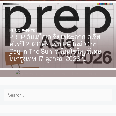
MUSIC
,
EVENTS
PREP คัมแบ็กเอเชีย! ประกาศเอเชีย
INTERVIEW
,
MUSIC
ทัวร์ปี 2026 ต้อนรับ EP ใหม่ ‘One
[Exclusive Interview] grentperez
Day In The Sun’ พร้อมโชว์สุดพิเศษ
จากเด็กอายุ 12 ปีที่ร้องเพลงในห้อง
ในกรุงเทพ 17 ตุลาคม 2026 นี้
นอน สู่การแสดงคอนเสิร์ตต่อหน้าคน
นับหมื่น
Search
for: