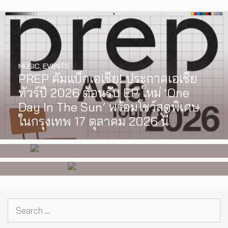
MUSIC
,
EVENTS
PREP คัมแบ็กเอเชีย! ประกาศเอเชีย
INTERVIEW
,
MUSIC
WATCH
,
LGBTQIAN+
ทัวร์ปี 2026 ต้อนรับ EP ใหม่ ‘One
[Exclusive Interview] grentperez
I Wish You All the Best เรื่องราวของ
Day In The Sun’ พร้อมโชว์สุดพิเศษ
จากเด็กอายุ 12 ปีที่ร้องเพลงในห้อง
วัยรุ่นนอนไบนารี่ กับครอบครัวที่เขา
ในกรุงเทพ 17 ตุลาคม 2026 นี้
นอน สู่การแสดงคอนเสิร์ตต่อหน้าคน
เลือกได้เอง ผลงานการกำกับ
นับหมื่น
ภาพยนตร์เรื่องแรกของ Tommy
Dorfman
Search
for: