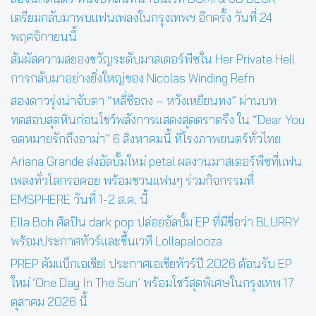
เตรียมกลับมาพบแฟนเพลงในกรุงเทพฯ อีกครั้ง วันที่ 24
พฤศจิกายนนี้
สัมผัสความสยองขวัญระดับมาสเตอร์พีซใน Her Private Hell
การกลับมาอย่างยิ่งใหญ่ของ Nicolas Winding Refn
สองดาวรุ่งน่าจับตา “หลี่ซือถง – หวังเหยียนทง” ผ่านบท
ทดสอบสุดหินก่อนโชว์พลังการแสดงสุดตราตรึง ใน “Dear You
จดหมายรักถึงอาม่า” 6 สิงหาคมนี้ ที่โรงภาพยนตร์ทั่วไทย
Ariana Grande ส่งอัลบั้มใหม่ petal ผลงานมาสเตอร์พีซที่แฟน
เพลงทั่วโลกรอคอย พร้อมชวนแฟนๆ ร่วมกิจกรรมที่
EMSPHERE วันที่ 1-2 ส.ค. นี้
Ella Boh ศิลปิน dark pop ปล่อยอัลบั้ม EP ที่มีชื่อว่า BLURRY
พร้อมประกาศทัวร์และขึ้นเวที Lollapalooza
PREP คัมแบ็กเอเชีย! ประกาศเอเชียทัวร์ปี 2026 ต้อนรับ EP
ใหม่ ‘One Day In The Sun’ พร้อมโชว์สุดพิเศษในกรุงเทพ 17
ตุลาคม 2026 นี้