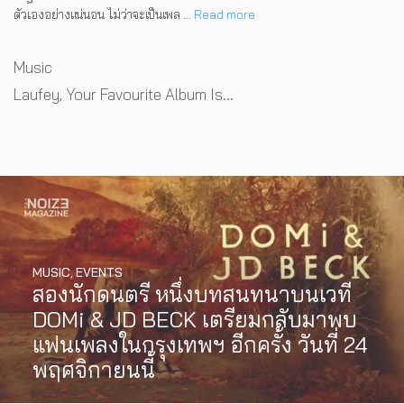
ตัวเองอย่างแน่นอน ไม่ว่าจะเป็นเพล …
Read more
Categories
Music
Tags
Laufey
,
Your Favourite Album Is...
MUSIC
,
EVENTS
สองนักดนตรี หนึ่งบทสนทนาบนเวที
DOMi & JD BECK เตรียมกลับมาพบ
แฟนเพลงในกรุงเทพฯ อีกครั้ง วันที่ 24
พฤศจิกายนนี้