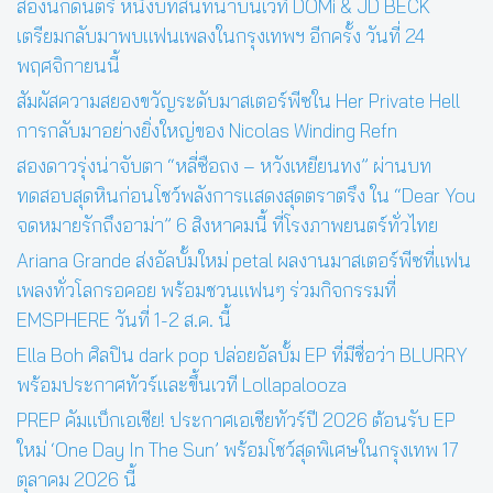
สองนักดนตรี หนึ่งบทสนทนาบนเวที DOMi & JD BECK
เตรียมกลับมาพบแฟนเพลงในกรุงเทพฯ อีกครั้ง วันที่ 24
พฤศจิกายนนี้
สัมผัสความสยองขวัญระดับมาสเตอร์พีซใน Her Private Hell
การกลับมาอย่างยิ่งใหญ่ของ Nicolas Winding Refn
สองดาวรุ่งน่าจับตา “หลี่ซือถง – หวังเหยียนทง” ผ่านบท
ทดสอบสุดหินก่อนโชว์พลังการแสดงสุดตราตรึง ใน “Dear You
จดหมายรักถึงอาม่า” 6 สิงหาคมนี้ ที่โรงภาพยนตร์ทั่วไทย
Ariana Grande ส่งอัลบั้มใหม่ petal ผลงานมาสเตอร์พีซที่แฟน
เพลงทั่วโลกรอคอย พร้อมชวนแฟนๆ ร่วมกิจกรรมที่
EMSPHERE วันที่ 1-2 ส.ค. นี้
Ella Boh ศิลปิน dark pop ปล่อยอัลบั้ม EP ที่มีชื่อว่า BLURRY
พร้อมประกาศทัวร์และขึ้นเวที Lollapalooza
PREP คัมแบ็กเอเชีย! ประกาศเอเชียทัวร์ปี 2026 ต้อนรับ EP
ใหม่ ‘One Day In The Sun’ พร้อมโชว์สุดพิเศษในกรุงเทพ 17
ตุลาคม 2026 นี้