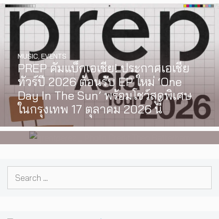
MUSIC
,
EVENTS
PREP คัมแบ็กเอเชีย! ประกาศเอเชีย
INTERVIEW
,
MUSIC
ทัวร์ปี 2026 ต้อนรับ EP ใหม่ ‘One
[Exclusive Interview] grentperez
Day In The Sun’ พร้อมโชว์สุดพิเศษ
จากเด็กอายุ 12 ปีที่ร้องเพลงในห้อง
ในกรุงเทพ 17 ตุลาคม 2026 นี้
นอน สู่การแสดงคอนเสิร์ตต่อหน้าคน
นับหมื่น
Search
for: