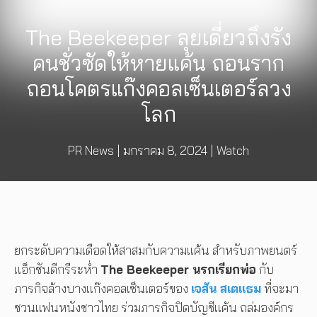
The Beekeeper ลุยเดี่ยวถึงรัง
คนชั่วซัดให้หายแค้น ถอนราก
ถอนโคตรแก๊งคอลเซ็นเตอร์ลวง
โลก
PR News
|
มกราคม 8, 2024
|
Watch
ยกระดับความเดือดให้สาสมกับความแค้น สำหรับภาพยนตร์
แอ็กชันดีกรีระห่ำ
The Beekeeper นรกเรียกพ่อ
กับ
ภารกิจล้างบางแก๊งคอลเซ็นเตอร์ของ
เจสัน สเตแธม
ที่จะมา
ชวนแฟนหนังชาวไทย ร่วมภารกิจปิดบัญชีแค้น ถล่มองค์กร