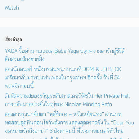
Watch
เรื่องล่าสุด
YAGA รื้อตำนานแม่มด Baba Yaga ปลุกความดาร์กสู่ซีรีส์
สืบสวนเมืองชายฝั่ง
สองนักดนตรี หนึ่งบทสนทนาบนเวที DOMi & JD BECK
เตรียมกลับมาพบแฟนเพลงในกรุงเทพฯ อีกครั้ง วันที่ 24
พฤศจิกายนนี้
สัมผัสความสยองขวัญระดับมาสเตอร์พีซใน Her Private Hell
การกลับมาอย่างยิ่งใหญ่ของ Nicolas Winding Refn
สองดาวรุ่งน่าจับตา “หลี่ซือถง – หวังเหยียนทง” ผ่านบท
ทดสอบสุดหินก่อนโชว์พลังการแสดงสุดตราตรึง ใน “Dear You
จดหมายรักถึงอาม่า” 6 สิงหาคมนี้ ที่โรงภาพยนตร์ทั่วไทย